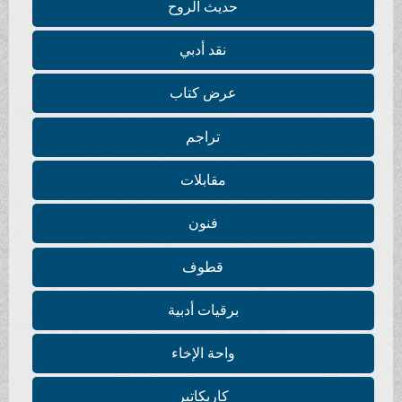
حديث الروح
نقد أدبي
عرض كتاب
تراجم
مقابلات
فنون
قطوف
برقيات أدبية
واحة الإخاء
كاريكاتير