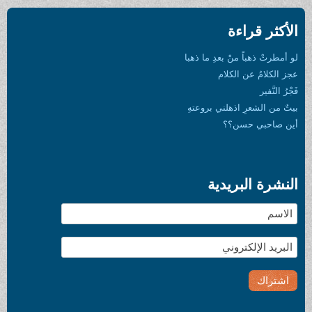
الأكثر قراءة
لو أمطرتْ ذهباً منْ بعدِ ما ذهبا
عجز الكلامُ عن الكلام
فَجْرُ النَّفير
بيتٌ من الشعرِ اذهلني بروعتهِ
أين صاحبي حسن؟؟
النشرة البريدية