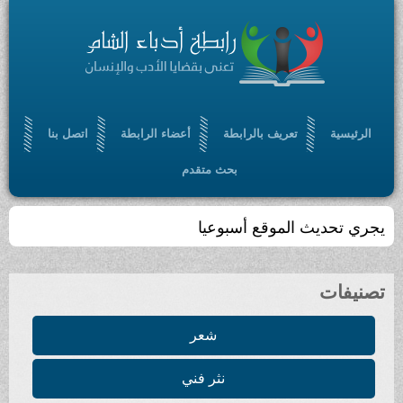
الرئيسية
تعريف بالرابطة
أعضاء الرابطة
اتصل بنا
بحث متقدم
يجري تحديث الموقع أسبوعيا
تصنيفات
شعر
نثر فني