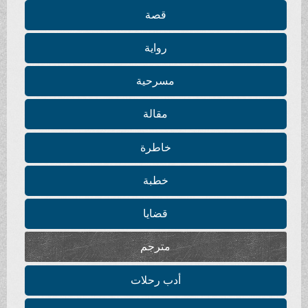
قصة
رواية
مسرحية
مقالة
خاطرة
خطبة
قضايا
مترجم
أدب رحلات