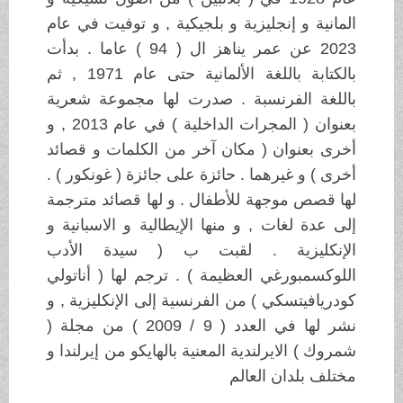
المانية و إنجليزية و بلجيكية , و توفيت في عام
2023 عن عمر يناهز ال ( 94 ) عاما . بدأت
بالكتابة باللغة الألمانية حتى عام 1971 , ثم
باللغة الفرنسبة . صدرت لها مجموعة شعرية
بعنوان ( المجرات الداخلية ) في عام 2013 , و
أخرى بعنوان ( مكان آخر من الكلمات و قصائد
أخرى ) و غيرهما . حائزة على جائزة ( غونكور ) .
لها قصص موجهة للأطفال . و لها قصائد مترجمة
إلى عدة لغات , و منها الإيطالية و الاسبانية و
الإنكليزية . لقبت ب ( سيدة الأدب
اللوكسمبورغي العظيمة ) . ترجم لها ( أناتولي
كودريافيتسكي ) من الفرنسية إلى الإنكليزية , و
نشر لها في العدد ( 9 / 2009 ) من مجلة (
شمروك ) الايرلندية المعنية بالهايكو من إيرلندا و
مختلف بلدان العالم