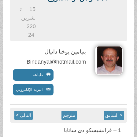
.
15
ت
شرين
2
20
24
بنيامين يوخنا دانيال
Bindanyal@hotmail.com
طباعة
البريد الإلكتروني
< السابق
مترجم
التالي >
1 – فرانشيسكو دي ساتابا