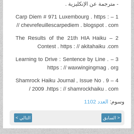
- مترجمة عن الإنكليزية .
1 – Carp Diem # 971 Luxembourg . https :
// chevrefeuillescarpediem . blogspot . com
2 – The Results of the 21th HIA Haiku
Contest . https : // akitahaiku .com
3 – Learning to Drive : Sentence by Line .
https : // waxwingingmag . org
4 – Shamrock Haiku Journal , Issue No . 9
/ 2009 .https : // shamrockhaiku . com
وسوم:
العدد 1102
< السابق
التالي >