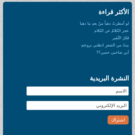
الأكثر قراءة
لو أمطرتْ ذهباً منْ بعدِ ما ذهبا
عجز الكلامُ عن الكلام
فَجْرُ النَّفير
بيتٌ من الشعرِ اذهلني بروعتهِ
أين صاحبي حسن؟؟
النشرة البريدية