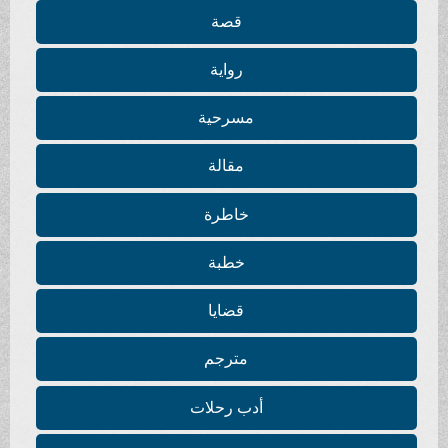
قصة
رواية
مسرحية
مقالة
خاطرة
خطبة
قضايا
مترجم
أدب رحلات