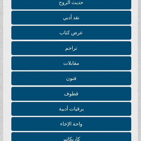
حديث الروح
نقد أدبي
عرض كتاب
تراجم
مقابلات
فنون
قطوف
برقيات أدبية
واحة الإخاء
كاريكاتير