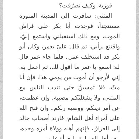
فوزية: وكيف تصرّفت؟
المثنى: سافرت إلى المدينة المنورة
مستنجداً، فوجدت أبا بكر على فراش
الموت، ومع ذلك استقبلني واستمع إليّ،
واقتنع برأيي، ثم قال: عليّ بعمر، وكان أبو
بكر قد استخلف عمر.. فلما جاء عمر قال
له: اسمع يا عمر ما أقول لك، ثم اعمل به.
إني لأرجو أن أموت من يومي هذا، فإن أنا
متّ، فلا تمسينَّ حتى تندب الناس مع
المثنى، ولا يشغلنّكم مصيبة، وإن عظمت،
عن أمر دينكم، ووصية ربكم.. وإن فتح الله
على أمراء أهل الشام، فاردد أصحاب خالد
إلى العراق، فإنهم أهله وولاة أمره وحده،
وهم أهل الضراوة والجرأة عليهم.