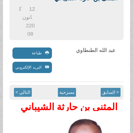
.
12
ك
انون
2
20
08
عبد الله الطنطاوي
طباعة
البريد الإلكتروني
< السابق
مسرحية
التالي >
المثنى بن حارثة الشيباني