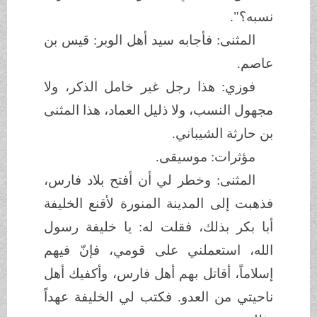
نسبه؟".
المثنى: فأجابه سيد أهل الوبر: قيس بن
عاصم.
فوزي: هذا رجل غير خامل الذكر، ولا
مجهول النسب، ولا ذليل العماد، هذا المثنى
بن حارثة الشيباني.
مؤثرات: موسيقى.
المثنى: وخطر لي أن أفتح بلاد فارس،
فذهبت إلى المدينة المنورة لأقنع الخليفة
أبا بكر بذلك، فقلت له: يا خليفة رسول
الله، استعملني على قومي، فإنّ فيهم
إسلاماً، أقاتل بهم أهل فارس، وأكفيك أهل
ناحيتي من العدو. فكتب لي الخليفة عهداً