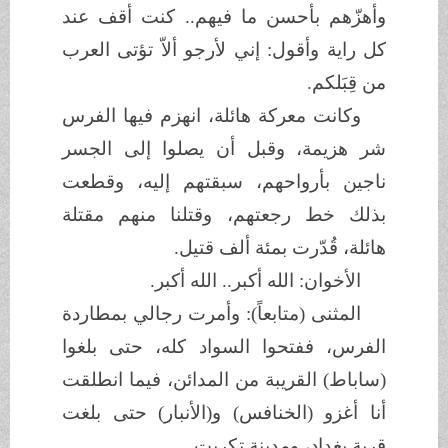
وأهزّهم بأحسن ما فيهم.. كنت أقف عند
كل راية وأقول: إني لأرجو ألاّ تؤتى العرب
من قِبَلكم.
وكانت معركة هائلة، انهزم فيها الفرس
شر هزيمة، وقبل أن يصلوا إلى الجسر
ناجين بأرواحهم، سبقتهم إليه، وقطعت
بذلك خط رجعتهم، وقتلنا منهم مقتلة
هائلة، قُدّرت بمئة ألف قتيل.
الأخوان: الله أكبر.. الله أكبر.
المثنى (متابعاً): وأمرت رجالي بمطاردة
الفرس، ففتحوا السواد كله، حتى بلغوا
(ساباط) القريبة من المدائن، فيما انطلقت
أنا أغزو (الخنافس) و(الأنبار) حتى بلغت
قرية بغداد، ومدينة تكريت.