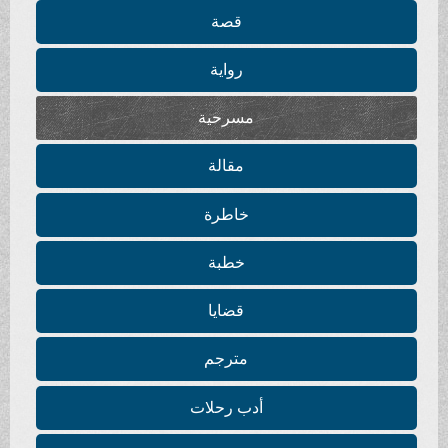
قصة
رواية
مسرحية
مقالة
خاطرة
خطبة
قضايا
مترجم
أدب رحلات