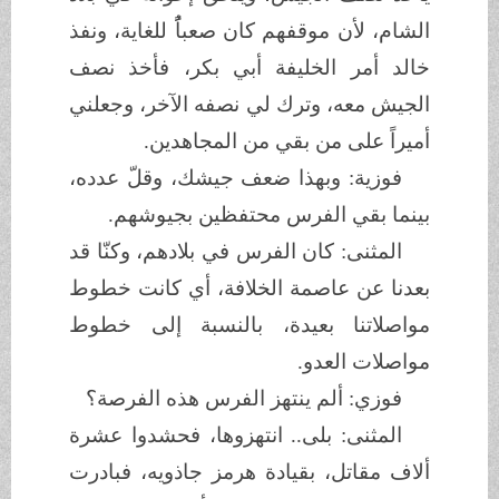
الشام، لأن موقفهم كان صعباًُ للغاية، ونفذ
خالد أمر الخليفة أبي بكر، فأخذ نصف
الجيش معه، وترك لي نصفه الآخر، وجعلني
أميراً على من بقي من المجاهدين.
فوزية: وبهذا ضعف جيشك، وقلّ عدده،
بينما بقي الفرس محتفظين بجيوشهم.
المثنى: كان الفرس في بلادهم، وكنّا قد
بعدنا عن عاصمة الخلافة، أي كانت خطوط
مواصلاتنا بعيدة، بالنسبة إلى خطوط
مواصلات العدو.
فوزي: ألم ينتهز الفرس هذه الفرصة؟
المثنى: بلى.. انتهزوها، فحشدوا عشرة
ألاف مقاتل، بقيادة هرمز جاذويه، فبادرت