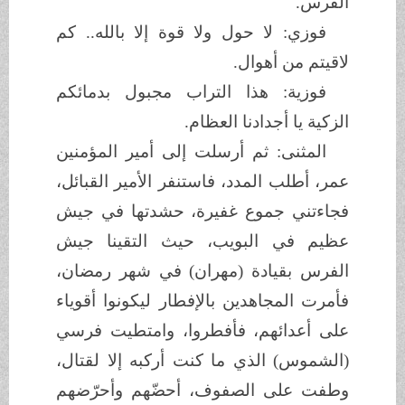
الفرس.
فوزي: لا حول ولا قوة إلا بالله.. كم
لاقيتم من أهوال.
فوزية: هذا التراب مجبول بدمائكم
الزكية يا أجدادنا العظام.
المثنى: ثم أرسلت إلى أمير المؤمنين
عمر، أطلب المدد، فاستنفر الأمير القبائل،
فجاءتني جموع غفيرة، حشدتها في جيش
عظيم في البويب، حيث التقينا جيش
الفرس بقيادة (مهران) في شهر رمضان،
فأمرت المجاهدين بالإفطار ليكونوا أقوياء
على أعدائهم، فأفطروا، وامتطيت فرسي
(الشموس) الذي ما كنت أركبه إلا لقتال،
وطفت على الصفوف، أحضّهم وأحرّضهم