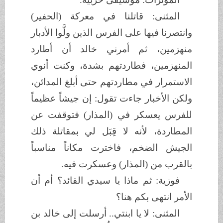
المثنى: قاتلنا في معركة (الحفير)
وانتصرنا فيها على الفرس الذين ولَّوا الأدبار
منهزمين، ثم أمرني خالد أن أطارد
المنهزمين، فطاردتهم بشدة، وكنت أنوي
الاستمرار في مطاردتهم حتى أبلغ المدائن،
ولكن الأخبار جاءت تقول: إن جيشاً عظيماً
للفرس يعسكر في (المذار) فتوقفت عن
المطاردة، لأنه لا قِبَل لي بمقاتلة ذلك
الجيش الضخم، فاخترت مكاناً مناسباً
بالقرب من (المذار) وعسكرت فيه.
فوزية: ثم ماذا يا سيدي القائد؟ أم أن
الأمر انتهى بكم هنا؟
المثنى: لا يا ابنتي.. أرسلت إلى خالد بن