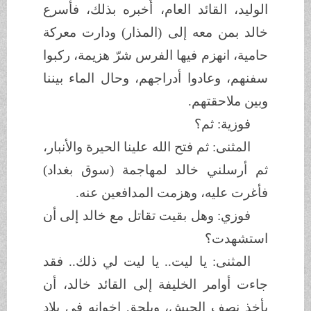
الوليد، القائد العام، أُخبره بذلك، فأسرع
خالد بمن معه إلى (المذار) ودارت معركة
حامية، انهزم فيها الفرس شرّ هزيمة، ركبوا
سفنهم، وعادوا أدراجهم، وحال الماء بيننا
وبين ملاحقتهم.
فوزية: ثم؟
المثنى: ثم فتح الله علينا الحيرة والأنبار،
ثم أرسلني خالد لمهاجمة (سوق بغداد)
فأغرت عليه، وهزمت المدافعين عنه.
فوزي: وهل بقيت تقاتل مع خالد إلى أن
استشهدت؟
المثنى: يا ليت.. يا ليت لي ذلك.. فقد
جاءت أوامر الخليفة إلى القائد خالد، أن
يأخذ نصف الجيش، ويلحق إخوانه في بلاد