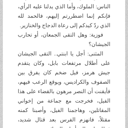
الناس: الملوك، وأما الذي يدلنا عليه الرأي،
فإنكم إنما اضطررتم إليهم، فالحمد لله
الذي ردّ كيدكم إلى رعاة الدجاج والخنازير.
فوزية: وهل التقى الجمعان، أو تحارب
الجيشان؟
المثنى: أجل يا ابنتي.. التقى الجيشان
على أطلال مرتفعات بابل، وكان يتقدم
جيش هرمز، فيل ضخم كان يفرق بين
الصفوف والكراديس، ويوقع الرعب فيهم،
فأيقنت أن النصر مرهون بالقضاء على هذا
الفيل، فخرجت مع جماعة من إخواني
المقاتلين، وهاجمنا الفيل، وأصبنا كمنه
مقتلاً، فانهزم الفرس بعد قتال شديد،