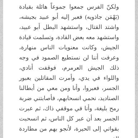
ولكنّ الفرس جمعوا جموعاً هائلة بقيادة
(بَهْمَن جاذويه) فعبر إليه أبو عبيد بجيشه،
واشتد القتال، واستشهد البطل أبو عبيد،
واستشهد معه بعض القادة، وتسلمت قيادة
الجيش، وكانت معنويات الناس منهارة،
وعرفت أننا لن نستطيع الصمود في وجه
ذلك الجيش العرمرم، فوقفت أنادي،
واللواء في يدي، وأمرت المقاتلين بعبور
الجسر، فعبروا، وأنا ومن معي من أبطالنا
الصناديد، نحمي انسحابهم، فأصابتني ضربة
رمح بليغة، وأنا في موقفي ذاك، ثم عبرت
الجسر بعد أن عبر كل الناس، ثم انسحبت
بقواتي إلى الحيرة، لأنجو بهم من مطاردة