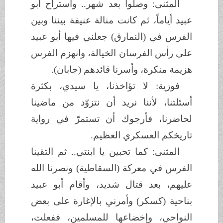
المثنى: وصلوا بعد شهر.. واستراح أبو
عبيد أياماً، ثم كانت منالة عنيفة بيننا وبين
الفرس في (النمارق) جعلني فيها أبو عبيد
على رأس الفرسان الخيالة، وانهزم الفرس
هزيمة منكرة، وأسرنا قائدهم (جابان).
فوزية: لا تؤاخذنا، يا سيدي، بكثرة
أسئلتنا، لأننا نريد أن نتزوّد من ماضينا
لحاضرنا، فأرجوك أن تستمرّ في رواية
تاريخكم العسكري العظيم.
المثنى: كما تحبين يا ابنتي.. ثم التقينا
الفرس في معركة (السقاطية) ونصرنا الله
عليهم، بعد قتال شديد، وأقام أبو عبيد
بناحية (كسكر) وأمرني بالإغارة على بعض
النواحي، وإخضاعها للمسلمين، ففعلت،