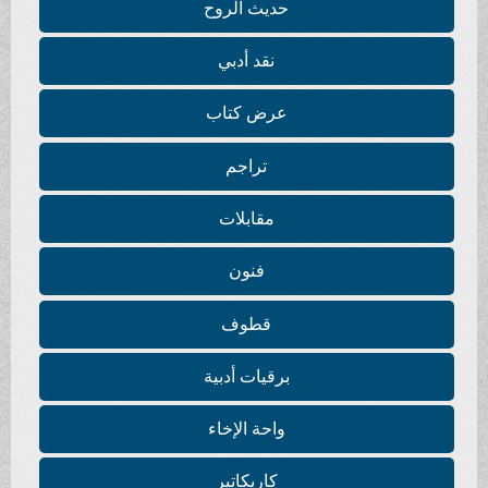
حديث الروح
نقد أدبي
عرض كتاب
تراجم
مقابلات
فنون
قطوف
برقيات أدبية
واحة الإخاء
كاريكاتير