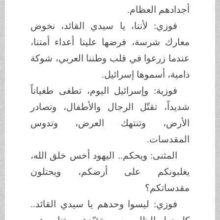
أجدادهم العظام.
فوزي: لأننا، يا سيدي القائد، نخوض
معارك شرسة، فرضها علينا أعداء أمتنا،
عندما زرعوا في قلب وطننا العربي، شوكة
دامية، أسموها إسرائيل.
فوزية: وإسرائيل اليوم، تطغى طغياناً
شديداً، تقتّل الرجال والأطفال، وتصادر
الأرض، وتنتهك العرض، وتدوس
المقدسات.
المثنى: ويحكم.. اليهود أخس خلق الله،
يغلبونكم على أرضكم، ويحتلون
مقدساتكم؟
فوزي: ليسوا وحدهم يا سيدي القائد..