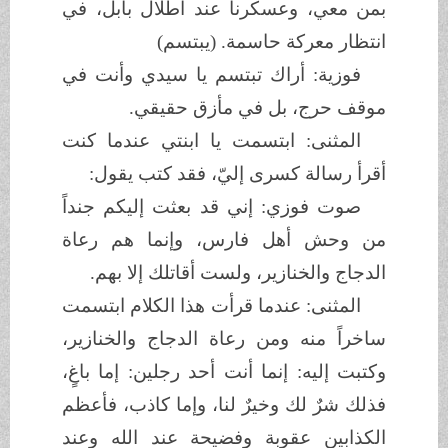
بمن معي، وعسكرنا عند أطلال بابل، في
انتظار معركة حاسمة. (يبتسم)
فوزية: أراك تبتسم يا سيدي وأنت في
موقف حرج، بل في مأزق حقيقي.
المثنى: ابتسمت يا ابنتي عندما كنت
أقرأ رسالة كسرى إليّ، فقد كتب يقول:
صوت فوزي: إني قد بعثت إليكم جنداً
من وحش أهل فارس، وإنما هم رعاة
الدجاج والخنازير، ولست أقاتلك إلا بهم.
المثنى: عندما قرأت هذا الكلام ابتسمت
ساخراً منه ومن رعاة الدجاج والخنازير،
وكتبت إليه: إنما أنت أحد رجلين: إما باغٍ،
فذلك شرٌ لك وخيرٌ لنا، وإما كاذب، فأعظم
الكذابين عقوبة وفضيحة عند الله وعند