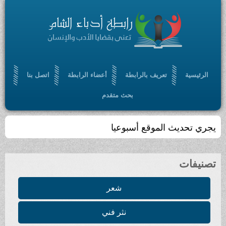
الرئيسية
تعريف بالرابطة
أعضاء الرابطة
اتصل بنا
بحث متقدم
تجمّعٌ أدبي ، ثقافي ، مفتوح ، يسعى إلى الإسهام في
بلورة رؤيا أدبية حضارية ، من خلال أدب سامٍ ملتزم
تصنيفات
شعر
نثر فني