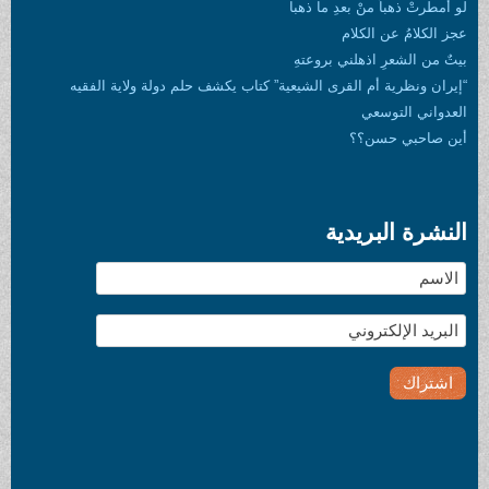
لو أمطرتْ ذهباً منْ بعدِ ما ذهبا
عجز الكلامُ عن الكلام
بيتٌ من الشعرِ اذهلني بروعتهِ
“إيران ونظرية أم القرى الشيعية” كتاب يكشف حلم دولة ولاية الفقيه
العدواني التوسعي
أين صاحبي حسن؟؟
النشرة البريدية