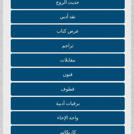
حديث الروح
نقد أدبي
عرض كتاب
تراجم
مقابلات
فنون
قطوف
برقيات أدبية
واحة الإخاء
كاريكاتير