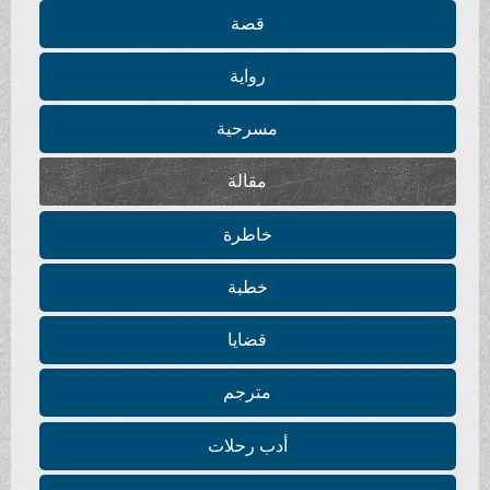
قصة
رواية
مسرحية
مقالة
خاطرة
خطبة
قضايا
مترجم
أدب رحلات