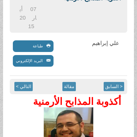
.
07
أي
ار
20
15
علي إبراهيم
طباعة
البريد الإلكتروني
< السابق
مقالة
التالي >
أكذوبة المذابح الأرمنية