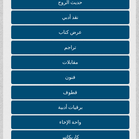
حديث الروح
نقد أدبي
عرض كتاب
تراجم
مقابلات
فنون
قطوف
برقيات أدبية
واحة الإخاء
كاريكاتير