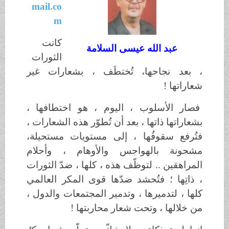
mail.co
m
كانت
عبد الله عيسى السلامة
الثورات
، بعد نجاحها، تُختطَف ، بشعارات غير
شعاراتها !
فصار الأسلوب ، اليوم ، هو اختطافها ،
بشعاراتها ذاتها ، بعد أن تُطوّر هذه الشعارات ،
فتُرفع سقوفُها ، إلى مستويات مستحيلة،
مشحونة بالهواجس والأوهام ، وأحلام
المراهقين .. لتوظّف هذه ، كلها ، ضدّ الثورات
، ذاتِها ؛ فتُحشد ضدّها قوى المكر العالمي
كلها ، لتدميرها ، وتدمير المجتمعات والدول ،
من خلالها ، وتحت شعار محاربتها !