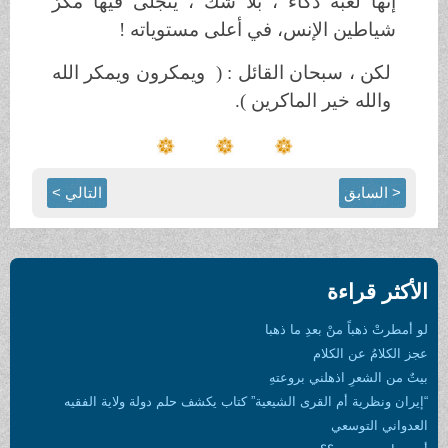
إنها لعبة ذكاء ، بلا شكّ ، يتجلّى فيها مكرُ
شياطين الإنس، في أعلى مستوياته !
لكن ، سبحان القائل : ( ويمكرون ويمكر الله
والله خير الماكرين ).
< السابق
التالي >
الأكثر قراءة
لو أمطرتْ ذهباً منْ بعدِ ما ذهبا
عجز الكلامُ عن الكلام
بيتٌ من الشعرِ اذهلني بروعتهِ
“إيران ونظرية أم القرى الشيعية” كتاب يكشف حلم دولة ولاية الفقيه
العدواني التوسعي