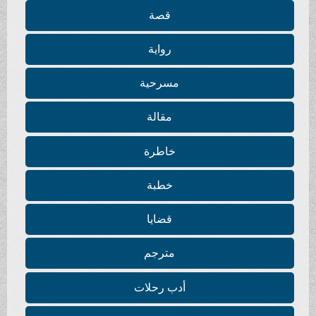
قصة
رواية
مسرحية
مقالة
خاطرة
خطبة
قضايا
مترجم
أدب رحلات