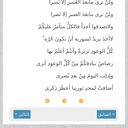
ولنْ نرى مابعدَ العُسرِ إلا يُسراً
ولنْ نرى مابعدَ الصبرِ إلا نَصرا
ولاتصدقوا أحداً فالكلُّ متآمرٌ عليكُمْ
لاأحدَ يريدُ لسورية أنْ تكونَ حُرّة ْ
كُلُّ الوعودِ ثرثرةٌ وأنتُمْ أعلَمُ بها
رصاصُ بنادقكُمْ مِنْ كُلِّ الوعودِ أثرى
وإدلِب اليومَ مِنْ بعدِ بُصرى
أضافتْ لمجدِ ثورتِنا أعطَرَ ذِكرى
< السابق
التالي >