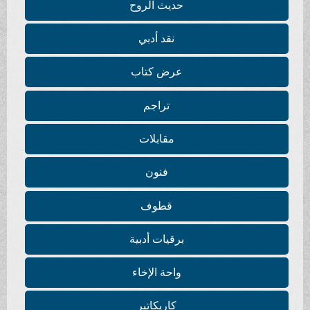
حديث الروح
نقد أدبي
عرض كتاب
تراجم
مقابلات
فنون
قطوف
برقيات أدبية
واحة الإخاء
كاريكاتير