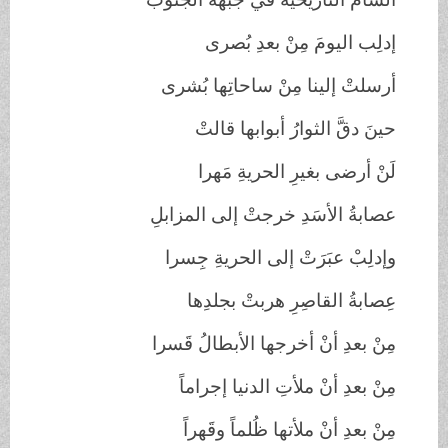
إدلِب اليومَ مِنْ بعدِ بُصرى
أرسلتْ إلينا مِنْ ساحاتِها بُشرى
حينَ دقَّ الثوارُ أبوابها قالتْ
لَنْ أرضى بغيرِ الحريةِ مَهرا
عصابةُ الأسَدِ خرجتْ إلى المزابلِ
وإدلِبْ عبَرَتْ إلى الحريةِ جِسرا
عِصابةُ القاصِرِ هربتْ بجلدِها
مِنْ بعدِ أنْ أخرجها الأبطالُ قَسرا
مِنْ بعدِ أنْ ملأتِ الدنيا إجراماً
مِنْ بعدِ أنْ ملأتها ظُلماً وقَهراً