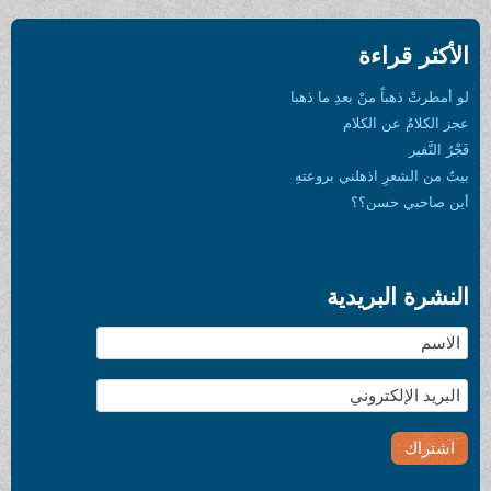
الأكثر قراءة
لو أمطرتْ ذهباً منْ بعدِ ما ذهبا
عجز الكلامُ عن الكلام
فَجْرُ النَّفير
بيتٌ من الشعرِ اذهلني بروعتهِ
أين صاحبي حسن؟؟
النشرة البريدية