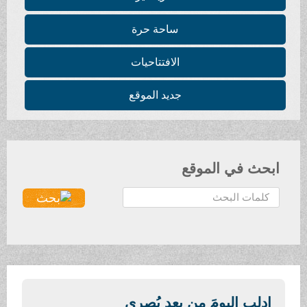
ساحة حرة
الافتتاحيات
جديد الموقع
ابحث في الموقع
ا
ل
ب
ح
ث
.
.
إدلِب اليومَ مِن بعدِ بُصرى