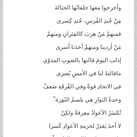
وأخرجوا معها حلفائَها الحثالةَ
مِنْ جُندِ الفُرسِ، جُندِ كِسرى
فمنهمْ مَنْ هربَ كالفِئرانِ ومنهمْ
مَنْ أردينا ومنهمْ أخذنا أسرى
إدلب اليومَ قالتها بالصَوتِ المدوّي
ماقالتهُ لنا في الأمسِ بُصرى
في الاتحادِ قوةٌ وفي الفُرقَةِ ضَعفٌ
وحدةُ الثوارِ هي بلسمُ الثَورة ْ
تُكسَرُ الأعوادُ مفرقةٌ ولكِنْ
لا أحدَ يَقدِرْ لحزمةِ الأعوادِ كَسرا