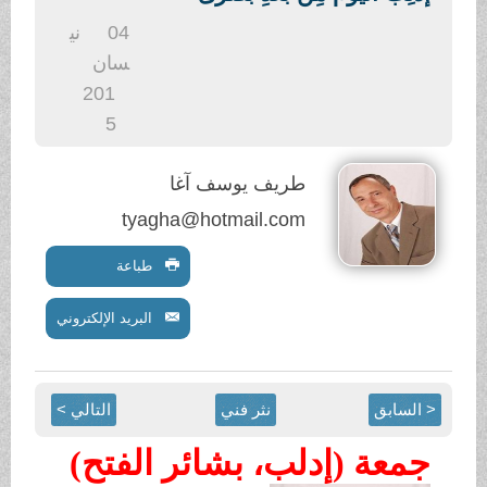
.
04
ني
سان
201
5
طريف يوسف آغا
tyagha@hotmail.com
طباعة
البريد الإلكتروني
< السابق
نثر فني
التالي >
جمعة (إدلب، بشائر الفتح)