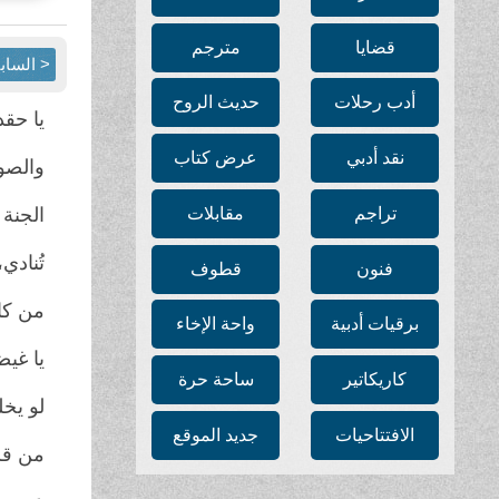
قضايا
مترجم
< الساب
أدب رحلات
حديث الروح
يا حق
نقد أدبي
عرض كتاب
والصو
تراجم
مقابلات
الجنة
تُنادي
فنون
قطوف
من كا
برقيات أدبية
واحة الإخاء
يا غي
كاريكاتير
ساحة حرة
لو يخ
الافتتاحيات
جديد الموقع
من قل