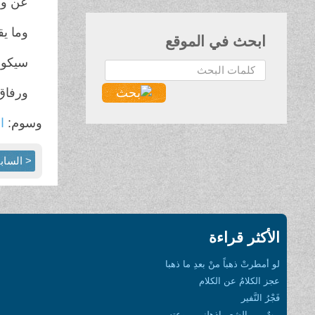
عن وج
وما ي
ابحث في الموقع
سيكون
البحث...
ورفاق 
وسوم:
ال
< الساب
الأكثر قراءة
لو أمطرتْ ذهباً منْ بعدِ ما ذهبا
عجز الكلامُ عن الكلام
فَجْرُ النَّفير
بيتٌ من الشعرِ اذهلني بروعتهِ