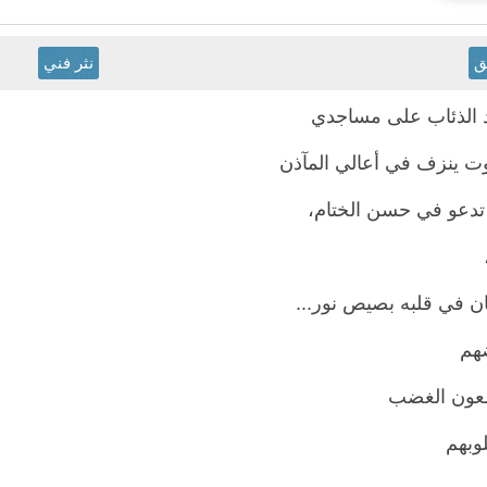
ق
نثر فني
د الذئاب على مساجدي
ت ينزف في أعالي المآذن
 تدعو في حسن الختام،
،
ن في قلبه بصيص نور...
ضهم
لعون الغضب
وبهم