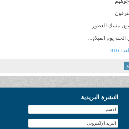
وههم
قترفون
ون مسك العطور
الجنة يوم الميلادِ...
عدد 816
ق
النشرة البريدية