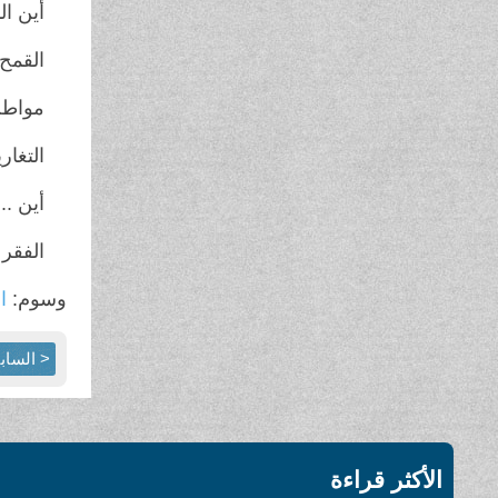
أين ال
القمح 
مواطن
التغار
أين ...
الفقر
وسوم:
ال
< الساب
الأكثر قراءة