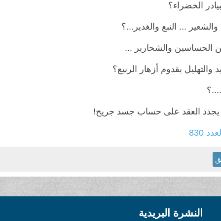
بيادر الخضراء؟
والشعير ... النبع والغدير...؟
 الحساسين والشحارير ...
يد والتهليل بقدوم أزهار الربيع؟
...؟
 يجدد العقد على حساب جسد جريح!
عدد 830
ق
النشرة البريدية