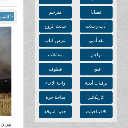
قضايا
مترجم
< الساب
أدب رحلات
حديث الروح
نقد أدبي
عرض كتاب
تراجم
مقابلات
فنون
قطوف
برقيات أدبية
واحة الإخاء
كاريكاتير
ساحة حرة
الافتتاحيات
جديد الموقع
نيران