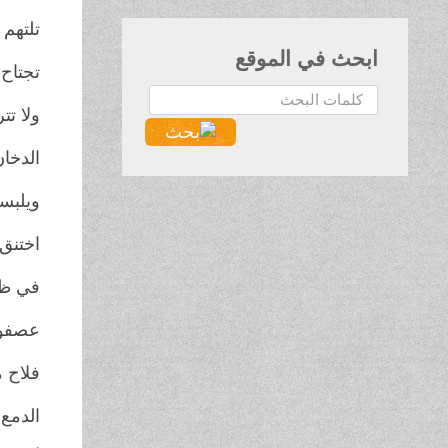
تلتهم 
ابحث في الموقع
تجتاح 
البحث...
ولا تت
الدخا
ويلبسه
اختنق 
في ظلم
عصفور
فلاح 
الدمع 