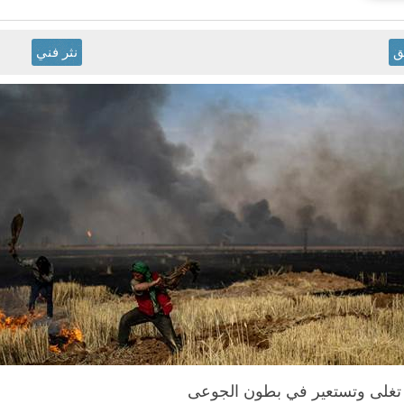
ق
نثر فني
 تغلى وتستعير في بطون الجوعى