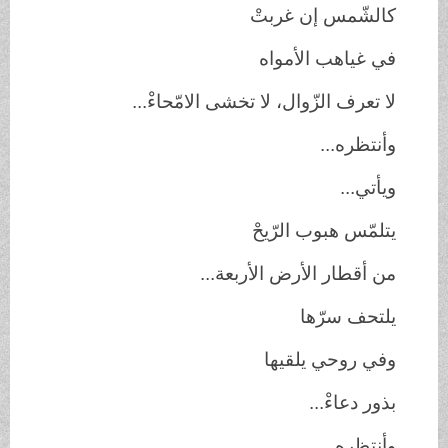
كالشّمس إن غربتْ
في غياهب الأمواه
لا تعرف الزّوال، لا تخشى الامّحاءْ...
وأنتظره...
ويأتي...
يتلمّس هبوب الرّيحْ
من أقطار الأرض الأربعة...
يلتحف سرّها
وفي روحي يلقيها
بذور دعاءْ...
وأنتظره...