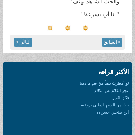
والحبّ الشّاهد يهتفُ:
" أنا آتٍ بسرعة!"
< السابق
التالي >
الأكثر قراءة
لو أمطرتْ ذهباً منْ بعدِ ما ذهبا
عجز الكلامُ عن الكلام
فَجْرُ النَّفير
بيتٌ من الشعرِ اذهلني بروعتهِ
أين صاحبي حسن؟؟