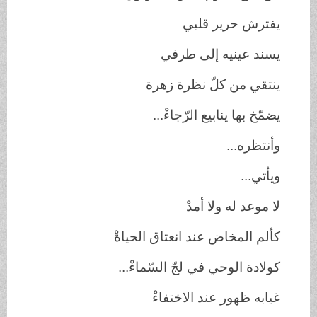
يفترش حرير قلبي
يسند عينيه إلى طرفي
ينتقي من كلّ نظرة زهرة
يضمّخ بها ينابيع الرّجاءْ...
وأنتظره...
ويأتي...
لا موعد له ولا أمدْ
كألم المخاض عند انعتاق الحياةْ
كولادة الوحي في لجّ السّماءْ...
غيابه ظهور عند الاختفاءْ