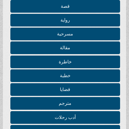
قصة
رواية
مسرحية
مقالة
خاطرة
خطبة
قضايا
مترجم
أدب رحلات