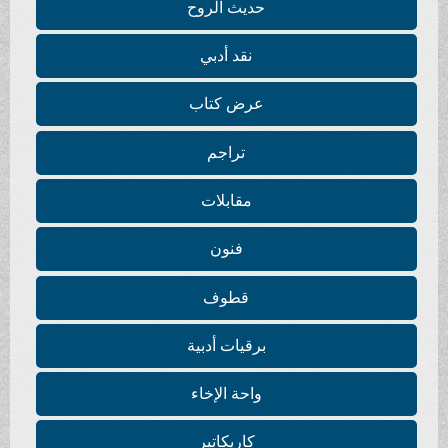
حديث الروح
نقد أدبي
عرض كتاب
تراجم
مقابلات
فنون
قطوف
برقيات أدبية
واحة الإخاء
كاريكاتير