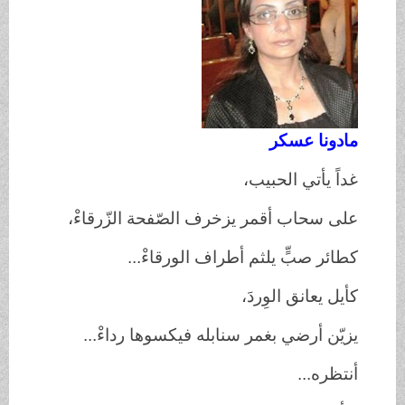
مادونا عسكر
غداً يأتي الحبيب،
على سحاب أقمر يزخرف الصّفحة الزّرقاءْ،
كطائر صبٍّ يلثم أطراف الورقاءْ...
كأيل يعانق الوِردَ،
يزيّن أرضي بغمر سنابله فيكسوها رداءْ...
أنتظره...