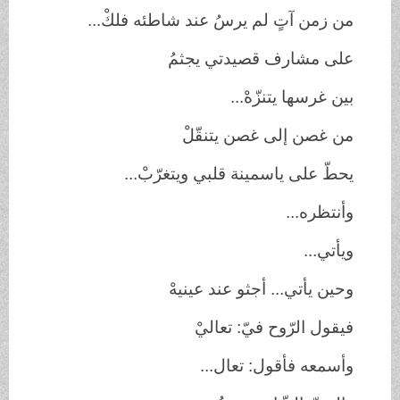
من زمن آتٍ لم يرسُ عند شاطئه فلكْ...
على مشارف قصيدتي يجثمُ
بين غرسها يتنزّهْ...
من غصن إلى غصن يتنقّلْ
يحطّ على ياسمينة قلبي ويتغرّبْ...
وأنتظره...
ويأتي...
وحين يأتي... أجثو عند عينيهْ
فيقول الرّوح فيّ: تعاليْ
وأسمعه فأقول: تعال...