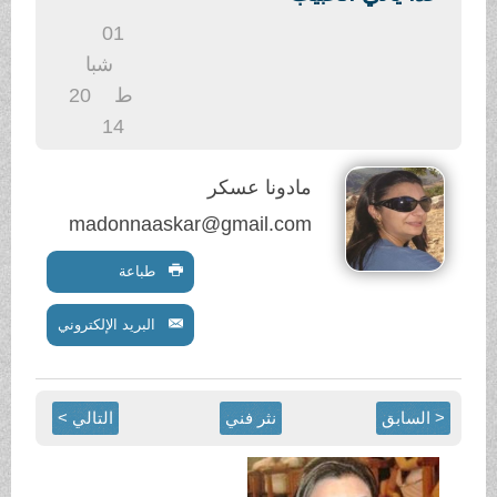
.
01
شبا
ط
20
14
مادونا عسكر
madonnaaskar@gmail.com
طباعة
البريد الإلكتروني
< السابق
نثر فني
التالي >