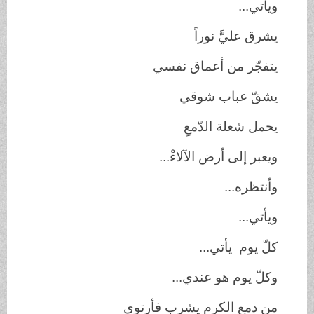
ويأتي...
يشرق عليَّ نوراً
يتفجّر من أعماق نفسي
يشقّ عباب شوقي
يحمل شعلة الدّمعِ
ويعبر إلى أرض الآلاءْ...
وأنتظره...
ويأتي...
كلّ يوم يأتي...
وكلّ يوم هو عندي...
من دمع الكرم يشرب فأرتوي