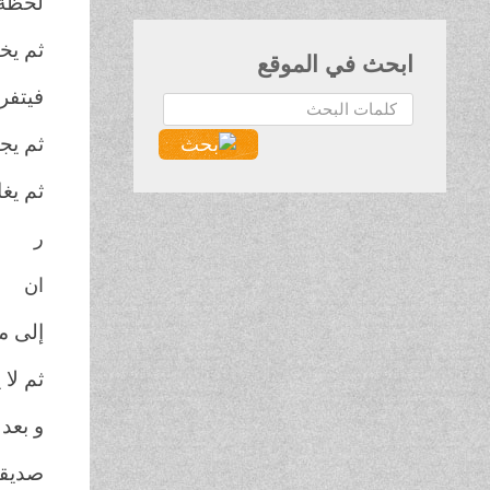
لحظة 
ثم يخ
ابحث في الموقع
فيتفر
البحث...
ثم يج
ثم يغا
ر
ان
إلى م
ثم لا
و بعد
صديقا