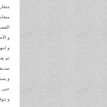
متقار
متعان
القصير
و الأ
و ابنه
ثم يع
صديقا
و يست
حتى ي
و يتو