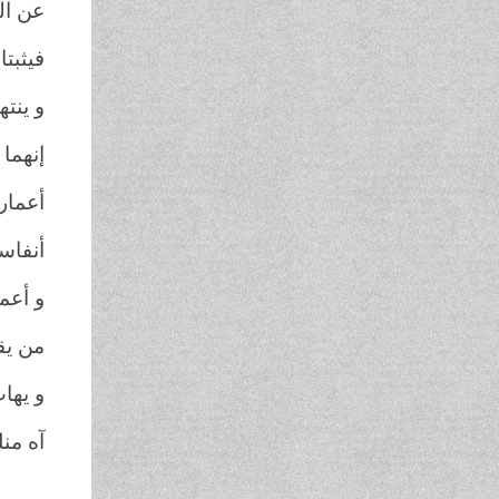
عن ال
فيثبت
و ينت
إنهما 
أعمار
أنفاسن
و أعم
من يقد
و يهاب
آه منك