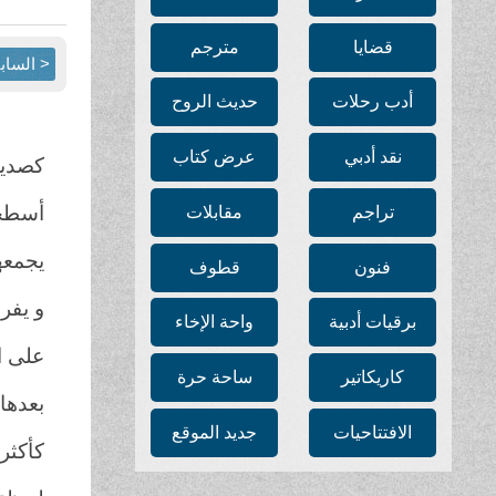
قضايا
مترجم
< الساب
أدب رحلات
حديث الروح
نقد أدبي
عرض كتاب
كصديق
أسطحا
تراجم
مقابلات
يجمعه
فنون
قطوف
و يفر
برقيات أدبية
واحة الإخاء
على ا
كاريكاتير
ساحة حرة
بعدها
الافتتاحيات
جديد الموقع
كأكثر 