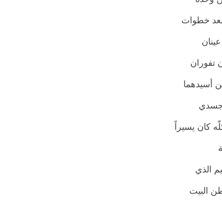
عد خطوات
عينان
ن تفوران
ن أسيدهما
جسدي
ّه كان يسيراً
ة
م الذي
ن البيت