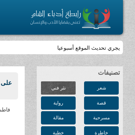
يجري تحديث الموقع أسبوعيا
تصنيفات
على ن
شعر
نثر فني
قصة
رواية
فاطمة
مسرحية
مقالة
خاطرة
خطبة