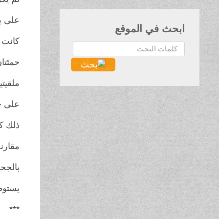
على ب
ابحث في الموقع
كانت 
البحث...
حمئتا
ملقيتي
على 
ذلك كل
مقارن
بالجحي
يستوط
***