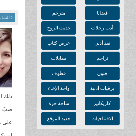
قضايا
مترجم
< الساب
أدب رحلات
حديث الروح
نقد أدبي
عرض كتاب
تراجم
مقابلات
فنون
قطوف
برقيات أدبية
واحة الإخاء
ذلك ا
كاريكاتير
ساحة حرة
صبّ ج
الافتتاحيات
جديد الموقع
على 
لم يك