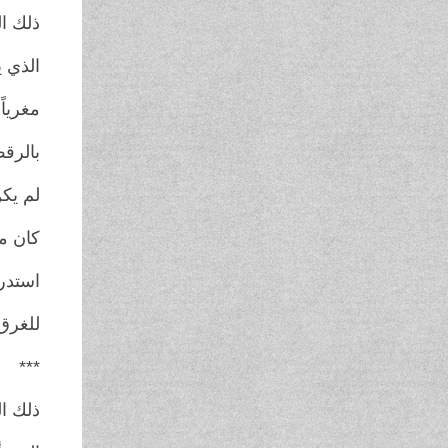
ذلك ا
الذي 
مغرياً
بالرق
لم يكن 
كان مس
استدر
للغرق
***
ذلك ا