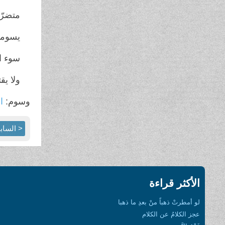
متضرّ
يسوم
سوء ا
ولا يق
وسوم:
ال
< الساب
الأكثر قراءة
لو أمطرتْ ذهباً منْ بعدِ ما ذهبا
عجز الكلامُ عن الكلام