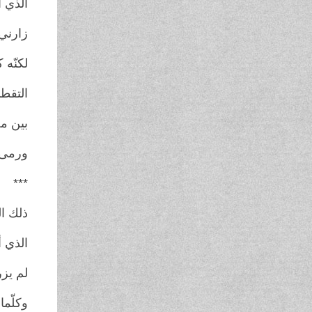
الذي أ
زارني
لكنّه 
التقط
بين مخ
ورمى ب
***
ذلك ا
الذي أ
لم يزر
وكلّما