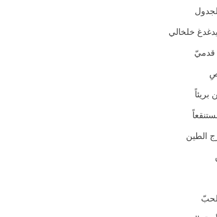
لجدول
يدغدغ خلخالي
 قدميّ
صِ
بريئاً
تنقعاً
ج الطين
لحبّ