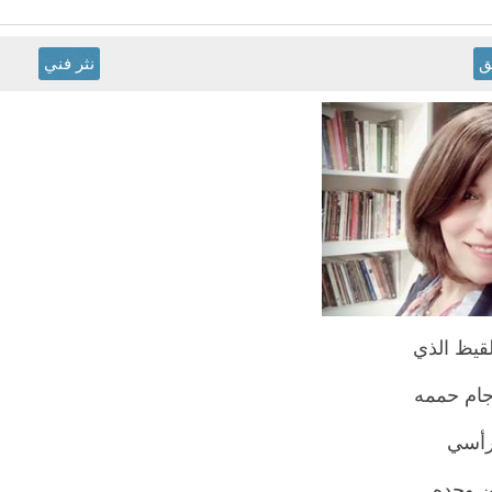
ق
نثر فني
لقيظ الذي
ام حممه
رأسي
ن وحده