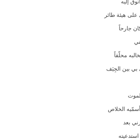
توق إليه
 على هيئة طائر
كان جارحاً
ني
البه محلّقاً
ي بين الجِيَف
لموت
سمّيه الخلاص
ني بعد
 استدعيته