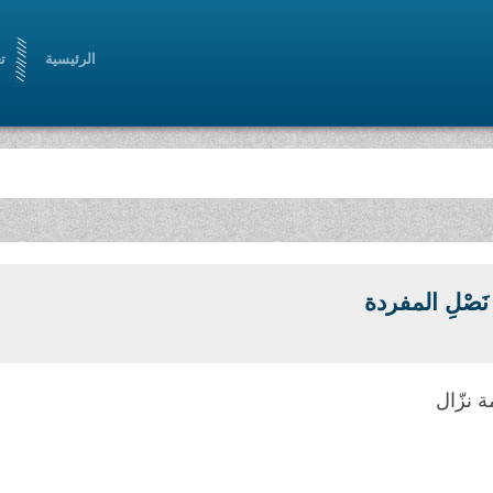
الرئيسية
ت
َصْلِ المفردة
 نزّال