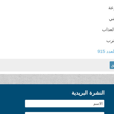
عة
ني
لعذاب
ترب
عدد 915
ق
النشرة البريدية