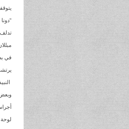
يتوقف
"دونا 
تدلف 
مبللان
في ب
يرتشف
النبي
وبعض
أجراس
لوحة 