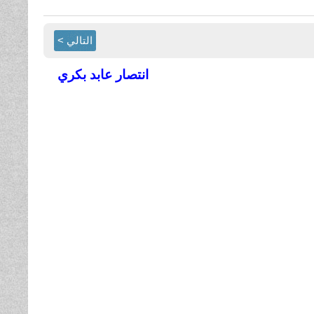
التالي >
انتصار عابد بكري