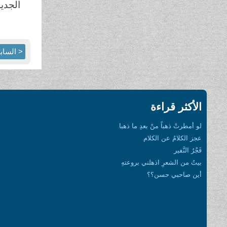
الجدي
< الساب
الأكثر قراءة
لو أمطرتْ ذهباً منْ بعدِ ما ذهبا
عجز الكلامُ عن الكلام
فَجْرُ النَّفير
بيتٌ من الشعرِ اذهلني بروعتهِ
أين صاحبي حسن؟؟