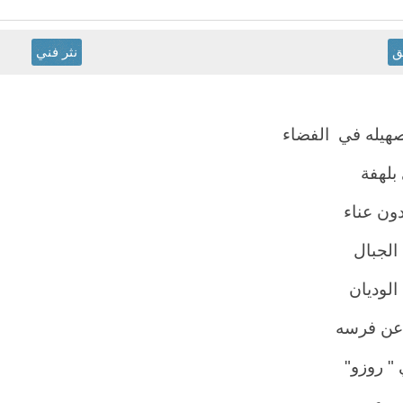
ق
نثر فني
صهيله في الفضاء
بلهفة
دون عناء
الجبال
الوديان
 عن فرسه
 " روزو"