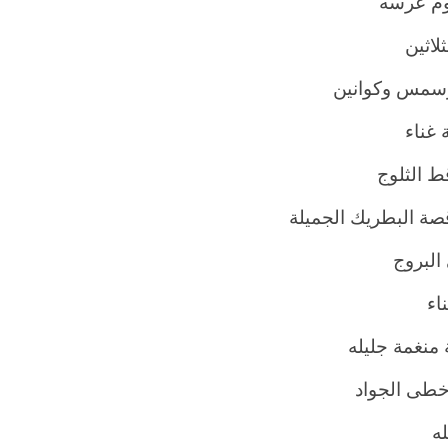
م عرسه
لاثين
سمس وكوانين
 غناء
ط الثلوج
صة البطريك الجميلة
البروج
اء
منغمة جليله
طى الجواد
له