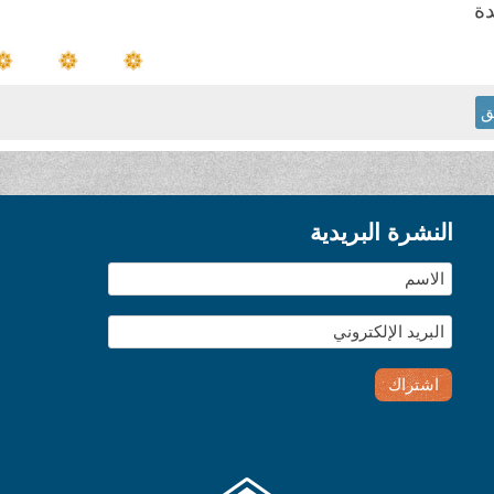
دة
ق
النشرة البريدية