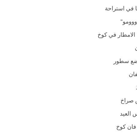
ا في استراحة
ووومو"
الامطار في كوخ
ضع سطور
ان
ذ
 صراخ
 العيد
فان كوخ