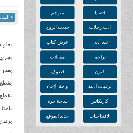
قضايا
مترجم
< الساب
أدب رحلات
حديث الروح
نقد أدبي
عرض كتاب
يعلو 
يجري 
تراجم
مقابلات
يعدو 
فنون
قطوف
يقطع 
برقيات أدبية
واحة الإخاء
يقطع 
كاريكاتير
ساحة حرة
باحثا
الافتتاحيات
جديد الموقع
يرتدي