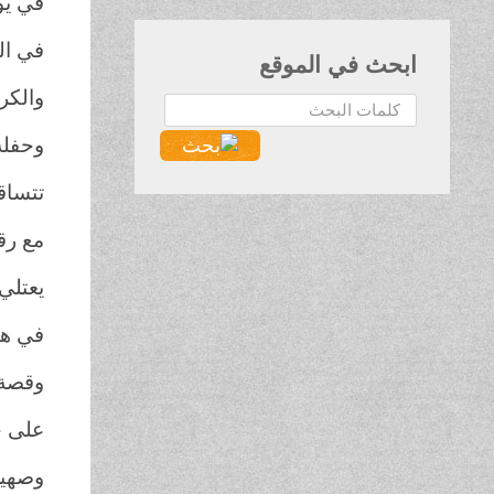
في يو
في الث
ابحث في الموقع
والكر
البحث...
وحفلة
تتساق
مع رق
يعتلي 
في هن
وقصة 
على خ
وصهي