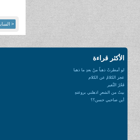
< الساب
الأكثر قراءة
لو أمطرتْ ذهباً منْ بعدِ ما ذهبا
عجز الكلامُ عن الكلام
فَجْرُ النَّفير
بيتٌ من الشعرِ اذهلني بروعتهِ
أين صاحبي حسن؟؟