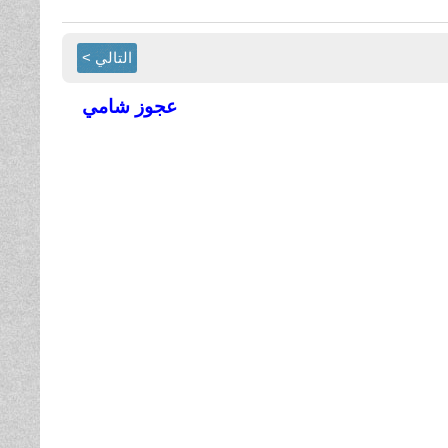
التالي >
عجوز شامي