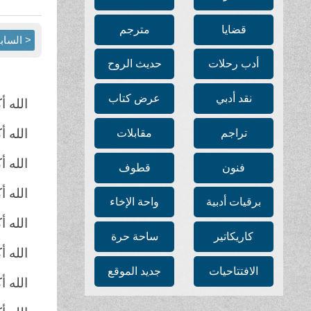
قضايا
مترجم
< الساب
أدب رحلات
حديث الروح
نقد أدبي
عرض كتاب
الله أك
الله أك
تراجم
مقابلات
الله 
فنون
قطوف
الله أ
برقيات أدبية
واحة الإخاء
الله أ
كاريكاتير
ساحة حرة
الله أ
الافتتاحيات
جديد الموقع
الله 