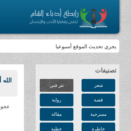
يجري تحديث الموقع أسبوعيا
تصنيفات
الله أ
شعر
نثر فني
قصة
رواية
عجوز
مسرحية
مقالة
خاطرة
خطبة