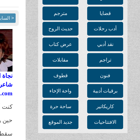
قضايا
مترجم
< الساب
أدب رحلات
حديث الروح
نقد أدبي
عرض كتاب
تراجم
مقابلات
نجاة ا
فنون
قطوف
شاعرة
برقيات أدبية
واحة الإخاء
l.com
كنت أ
كاريكاتير
ساحة حرة
حين و
الافتتاحيات
جديد الموقع
سقطتُ