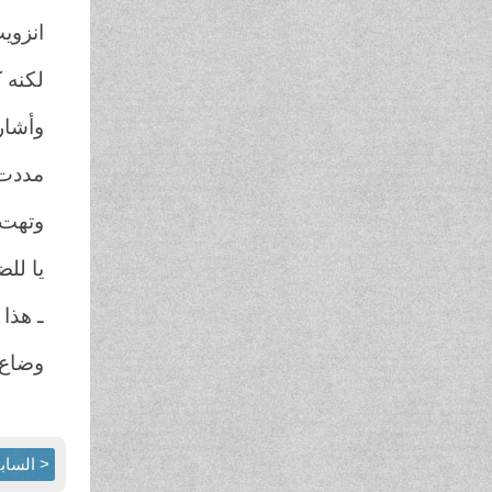
انزوي
لكنه 
وأشار
مددت 
وتهت 
يا لل
ـ هذا
وضاع
< الساب