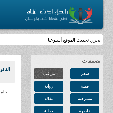
يجري تحديث الموقع أسبوعيا
تصنيفات
الثائر
شعر
نثر فني
قصة
رواية
نجاة ا
مسرحية
مقالة
خاطرة
خطبة