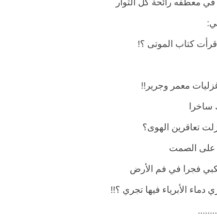
في معطفه رائحة كل الثوار
ي
:
قرأت كتاب الموتى ؟
!
غزليات معمر وجرير
!!
ساخرا
 زلت تعاقرين الهوى؟
على الصمت
بي فجرا في فم الأرض
ي دماء الأبرياء فيها تجري ؟
!!
........