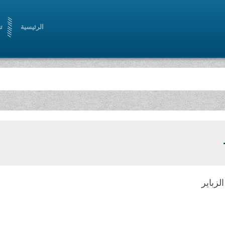
الرئيسية
ت
لزباير