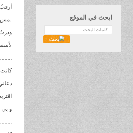
أرقبُ
ابحث في الموقع
لمس 
البحث...
ودرتُ
لأسقط
........
كانت 
دعاني
اقترب
و بي 
........