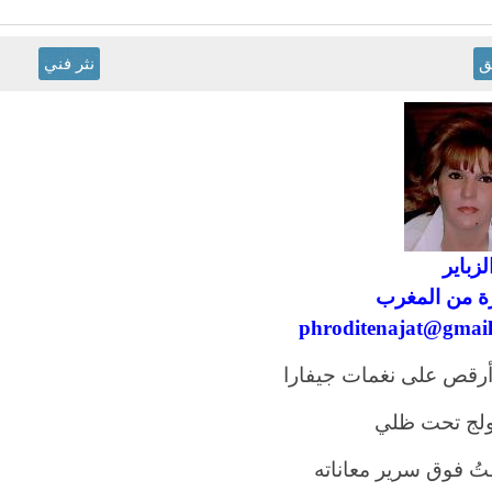
ق
نثر فني
لزباير
 من المغرب
phroditenajat@gmai
رقص على نغمات جيفارا
لج تحت ظلي
 فوق سرير معاناته