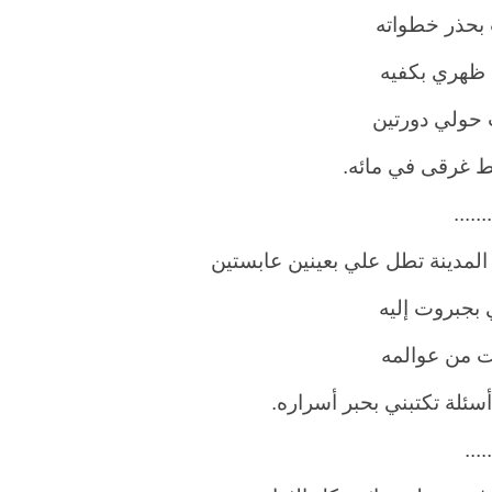
 بحذر خطواته
ظهري بكفيه
 حولي دورتين
 غرقى في مائه
.
.......
المدينة تطل علي بعينين عابستين
 بجبروت إليه
ت من عوالمه
أسئلة تكتبني بحبر أسراره
.
.....