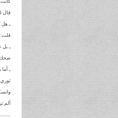
كانت 
قال ل
ـ هل 
قلت
:
ـ بل 
ضحك 
ـ أما
ثوري 
وانسك
ألم تر
........