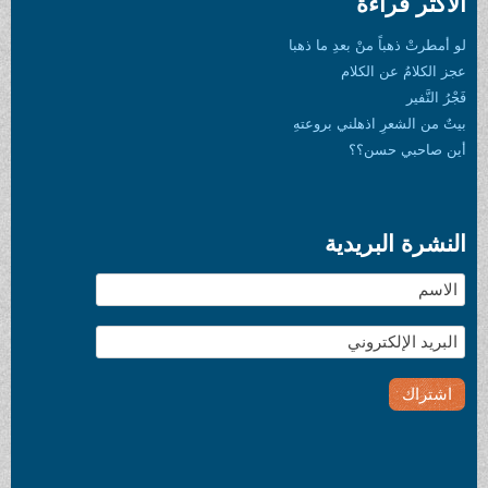
الأكثر قراءة
لو أمطرتْ ذهباً منْ بعدِ ما ذهبا
عجز الكلامُ عن الكلام
فَجْرُ النَّفير
بيتٌ من الشعرِ اذهلني بروعتهِ
أين صاحبي حسن؟؟
النشرة البريدية