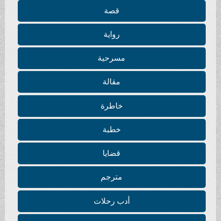
قصة
رواية
مسرحية
مقالة
خاطرة
خطبة
قضايا
مترجم
أدب رحلات