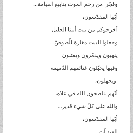
وفجّر من رحم الموت ينابيع القيامة...
أيّها المقدّسون،
أخرجوكم من بيت أبينا الجليل
وجعلوا البيت مغارة للّصوصْ...
ينهبون ويدمّرون ويقتلون
وفيها يخبّئون غنائمهم الدّميمة
ويجهلون،
أنّهم يناطحون الله في علاه،
والله على كلّ شيء قدير...
أيّها المقدّسون،
العيد آتٍ