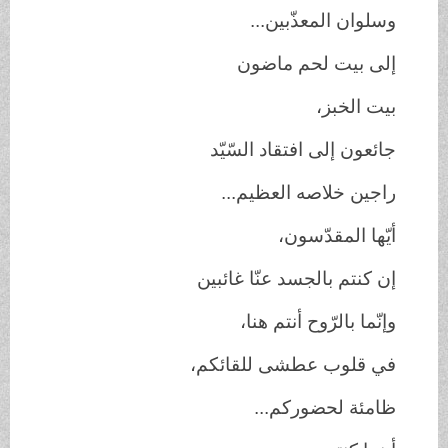
وسلوان المعذّبين...
إلى بيت لحم ماضون
بيت الخبز،
جائعون إلى افتقاد السّيّد
راجين خلاصه العظيم...
أيّها المقدّسون،
إن كنتم بالجسد عنّا غائبين
وإنّما بالرّوح أنتم هنا،
في قلوب عطشى للقائكم،
ظامئة لحضوركم...