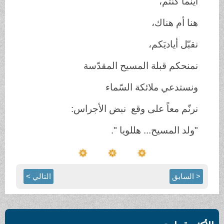
أينما كنتم،
هنا أم هناك،
نقبّل أياديَكم،
نمنحكم قبلة المسيح المقدّسة
ونستدعي ملائكة السّماء
نرنّم معاً على وقع نبض الأجراس:
"ولد المسيح... هللويا ".
< السابق
التالي >