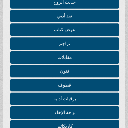
حديث الروح
نقد أدبي
عرض كتاب
تراجم
مقابلات
فنون
قطوف
برقيات أدبية
واحة الإخاء
كاريكاتير