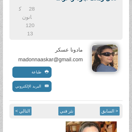
.
28
ك
انون
1
20
13
مادونا عسكر
madonnaaskar@gmail.com
طباعة
البريد الإلكتروني
< السابق
نثر فني
التالي >