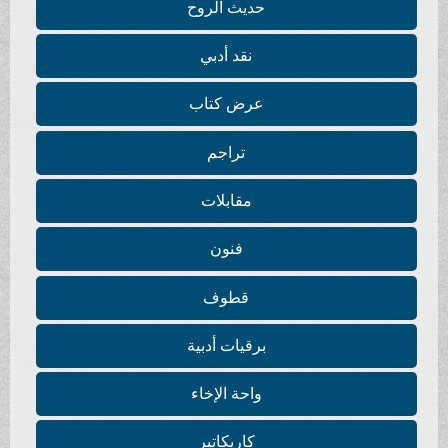
حديث الروح
نقد أدبي
عرض كتاب
تراجم
مقابلات
فنون
قطوف
برقيات أدبية
واحة الإخاء
كاريكاتير