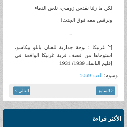
لكن ما زلنا نقدس زومبي، نلعق الدماء
ونرقص معه فوق الجثث!
... ======
[*] غرنيكا : لوحة جدارية للفنان بابلو بيكاسو،
استوحاها من قصف قرية غرنيكا الواقعة في
إقليم الباسك 1939/ 1931
وسوم:
العدد 1069
< السابق
التالي >
الأكثر قراءة