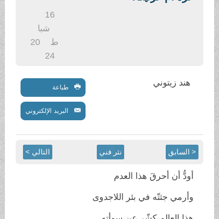
.
16
شبا
ط
20
24
هند زيتوني
طباعة
البريد الإلكتروني
< السابق
نثر فني
التالي >
أودُّ أن أحرقَ هذا العدم
وأرمي جثتّه في بئر اللاجدوى
هذا العالم كشّر عن سوأته