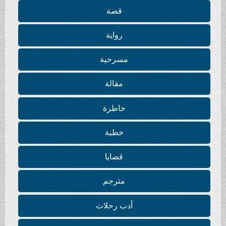
قصة
رواية
مسرحية
مقالة
خاطرة
خطبة
قضايا
مترجم
أدب رحلات