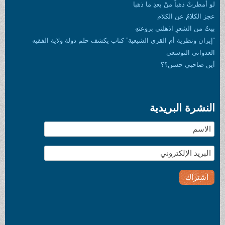
لو أمطرتْ ذهباً منْ بعدِ ما ذهبا
عجز الكلامُ عن الكلام
بيتٌ من الشعرِ اذهلني بروعتهِ
“إيران ونظرية أم القرى الشيعية” كتاب يكشف حلم دولة ولاية الفقيه
العدواني التوسعي
أين صاحبي حسن؟؟
النشرة البريدية