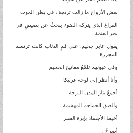
بعض الأرواح ما زالت ترتجف في بطن الموت
الفراغ الذي يتركه الضوء يبحثُ عن بصيصٍ في
بحر العتمة
يقول عابر جحيم: على فمٍ الذئاب كانت ترتسم
المجزرة
وفي عيونهم تلمّعُ مفاتيح الجحيم
وأنا أنظر إلى لوحة غرنيكا
أجمعُ نثار المدن اللزجة
وألصق الجماجم المهشمة
أخيط الأجساد بإبرة الصبر
أصرخُ :