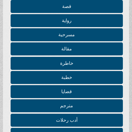
قصة
رواية
مسرحية
مقالة
خاطرة
خطبة
قضايا
مترجم
أدب رحلات