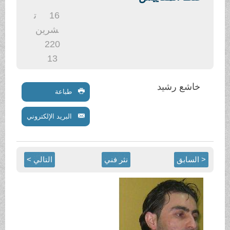
.
16
ت
شرين
2
20
13
خاشع رشيد
طباعة
البريد الإلكتروني
< السابق
نثر فني
التالي >