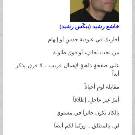
خاشع رشيد (بيكَس رشيد)
أجاريك في عبودية حدسٍ أو إلهام
من تحت لحافٍ، أو فوق طاولة
على صفحةٍ ذاهبةٍ لإهمال قريب... لا فرق يذكر
أبداً
مقابلة لومٍ أحياناً
أمرٌ غير عاجلٍ. إطلاقاً
بالكاد يكون جائزاً في مستوي
لي. بالمطلق... وربّما لكم أيضاً