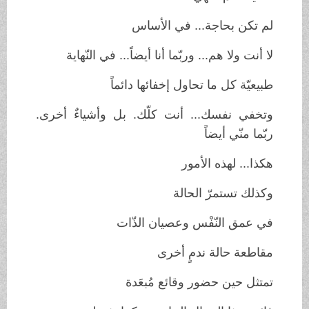
لم تكن بحاجة... في الأساس
لا أنت ولا هم... وربّما أنا أيضاً... في النّهاية
طبيعيّة كل ما تحاول إخفائها دائماً
وتخفي نفسك... أنت كلّك. بل وأشياءٌ أخرى.
ربّما منّي أيضاً
هكذا... لهذه الأمور
وكذلك تستمرّ الحالة
في عمق النّفْس وعصيان الذّات
مقاطعة حالة ندمٍ أخرى
تمتثل حين حضور وقائع مُبعَدة