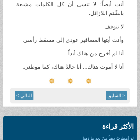
أنت أيضاً؛ لا تنسى أن كل الكلمات مشبعة
بالشّتم اللازائل.
لا تتوقف
وأنت أيتها العصافير عودي إلى مسقط رأسي
أنا لم أخرج من هناك أبداً
أنا لا أموت هناك... أنا خالدٌ هناك، كما موطني.
< السابق
التالي >
الأكثر قراءة
لو أمطرتْ ذهباً منْ بعدِ ما ذهبا