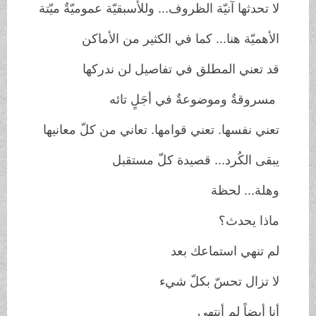
لا تحدثها آنيّة الظروف... وللأسبقيّة عموميّةٌ ميّتة
الأهميّة هنا... كما في الكثير من الأماكن
قد تعني المطلق في تفاصيل لن ندركها
مسروقةٌ وموضوعةٌ في أجَلٍ تائه
تعني نفسها. تعني قوامها. تعاني من كلّ معانيها
يبقى الكُرد... قصيدة كلّ مستقبل
وهلة... لحظة
ماذا يحدث؟
لم تنهي استماعك بعد
لا تزال تحسّ بكلّ شيء
أنا أيضاً لم أنتهي