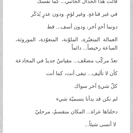
فائت هذا الجدال الجانبي... كما نفسك
في غير قناعةٍ. وغير لؤمٍ. ودون عذرٍ يُذكَر
دونما أحدٍ آخر، ودون أسف... قط
العمالة المتغيّرة، الملوّنة، المتعوّدة، الموروثة،
المباعة رخيصاً... دائماً
تعدّ مركّب مضعّف... مقياسٌ جديدٌ في المخادعة
كأن لا تأليف... تبقى أنت، كما أنت
كلّ شيءٍ آخر سواك
لم نكن قد بدأنا بتسميّة شيء
دخلناها عراة... المكان منقسمٌ، مرحليّ
لا أنسى شيئاً...