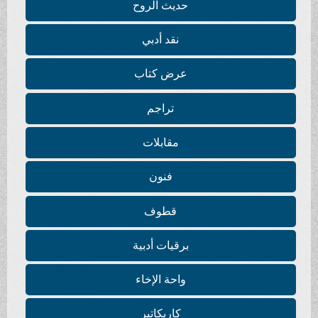
حديث الروح
نقد أدبي
عرض كتاب
تراجم
مقابلات
فنون
قطوف
برقيات أدبية
واحة الإخاء
كاريكاتير