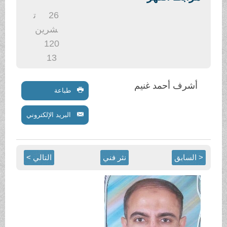
.
26
ت
شرين
1
20
13
أشرف أحمد غنيم
طباعة
البريد الإلكتروني
< السابق
نثر فني
التالي >