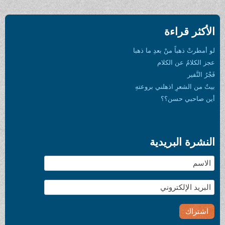
الأكثر قراءة
لو أمطرتْ ذهباً منْ بعدِ ما ذهبا
عجز الكلامُ عن الكلام
فَجْرُ النَّفير
بيتٌ من الشعرِ اذهلني بروعتهِ
أين صاحبي حسن؟؟
النشرة البريدية