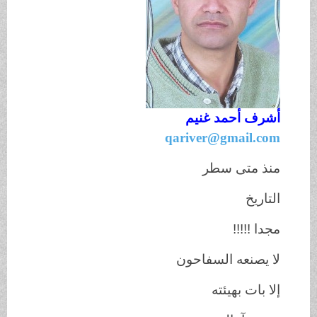
أشرف أحمد غنيم
qariver@gmail.com
منذ متى سطر
التاريخ
مجدا !!!!!
لا يصنعه السفاحون
إلا بات بهيئته