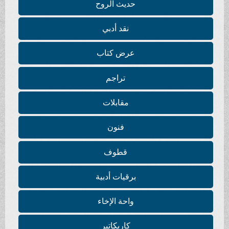
حديث الروح
نقد أدبي
عرض كتاب
تراجم
مقابلات
فنون
قطوف
برقيات أدبية
واحة الإخاء
كاريكاتير