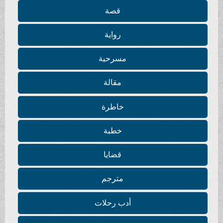
قصة
رواية
مسرحية
مقالة
خاطرة
خطبة
قضايا
مترجم
أدب رحلات