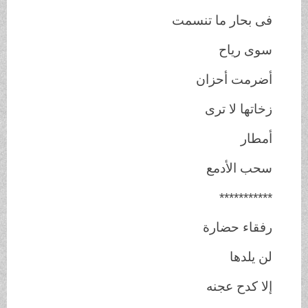
فى بحار ما تنسمت
سوى رياح
أضرمت أحزان
زخاتها لا ترى
أمطار
سحب الأدمع
***********
رفقاء حضارة
لن يلدها
إلا كدح عجنه