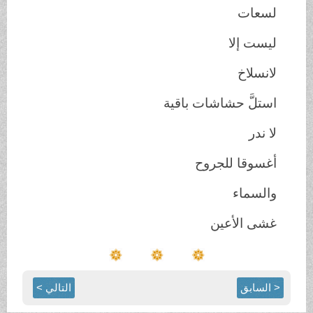
لسعات
ليست إلا
لانسلاخ
استلَّ حشاشات باقية
لا ندر
أغسوقا للجروح
والسماء
غشى الأعين
< السابق
التالي >