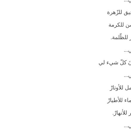
يق للزّهرة
ن للكرمة
ر للظّلمة.
...
َ كلّ شيء لي
...
ل للأوتارْ
اء للأطيارْ
للأنهارْ.
...