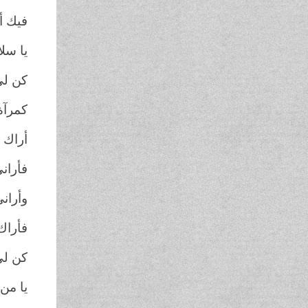
فيك أ
يا سلا
كن لي
كمرآة
أراك ف
فأراني
وأراني
فأراك.
كن لي
يا من