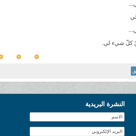
...
لي
...
ْ كلّ شيء لي.
ق
النشرة البريدية