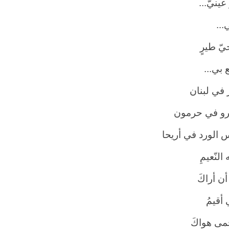
عينيَّ...
...
يّ طيرٍ
 بي...
 في لبنان
رو في حرمون
 الورد في أريحا
النّعيمِ
ن أراكَ
أقيمُ
ى هواكَ