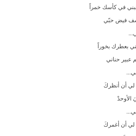
ني في كأسك خمراً
ف فيض حبّي
...
ني بعطرك بخوراً
م عبير حناني
ي...
 لي أن أنظركَ
َ الأوحدْ
ي...
 لي أن أغمركَ