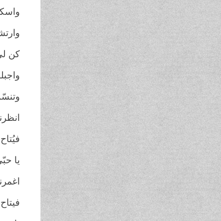
واسكب
وارتش
كن لي
واجبل
وتنسّ
انظرن
فيُتاح
يا حبّي
اغمرن
فيتاح