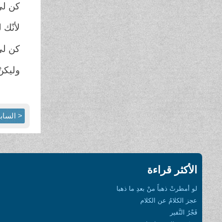
كن لي
لأنّك 
كن لي
وليكن
< الساب
الأكثر قراءة
لو أمطرتْ ذهباً منْ بعدِ ما ذهبا
عجز الكلامُ عن الكلام
فَجْرُ النَّفير