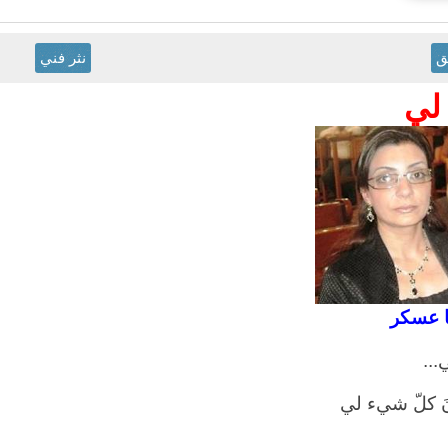
ق
نثر فني
لي
ا عسكر
...
َ كلّ شيء لي
...