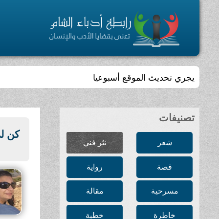
يجري تحديث الموقع أسبوعيا
تصنيفات
كن ل
شعر
نثر فني
قصة
رواية
مسرحية
مقالة
خاطرة
خطبة