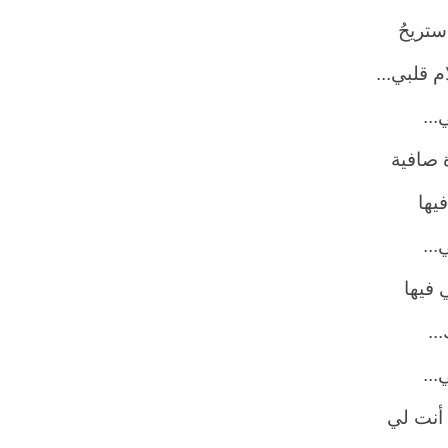
ستريحُ
م قلبي...
...
 صافية
يها
...
 فيها
..
...
 أنت لي