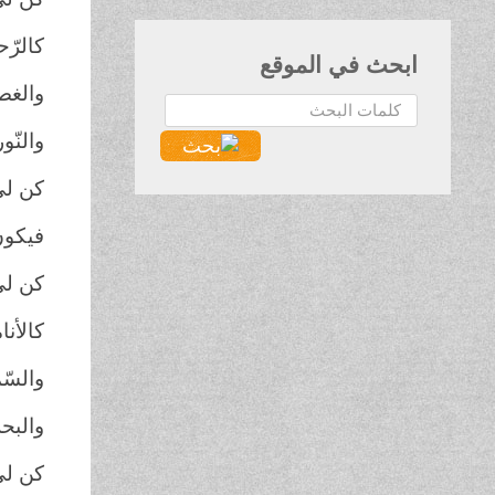
كالرّح
ابحث في الموقع
والغص
البحث...
والنّو
كن لي
فيكون
كن لي
كالأنام
والسّم
والبحر 
كن لي