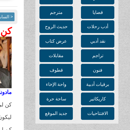
قضايا
مترجم
< الساب
أدب رحلات
حديث الروح
كن 
نقد أدبي
عرض كتاب
تراجم
مقابلات
فنون
قطوف
برقيات أدبية
واحة الإخاء
مادون
كاريكاتير
ساحة حرة
كن لي
الافتتاحيات
جديد الموقع
ليكون
كن لي