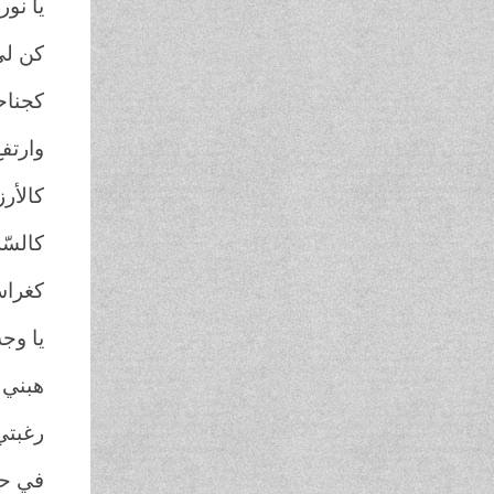
يا نور 
كن لي
كجناح
وارتفع
كالأرز
كالسّ
كغراس
يا وجه 
هبني أ
رغبتي 
في حم