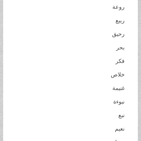
روعة
ربيع
رحيق
بحر
فكر
خلاص
غنيمة
نبوءة
نبع
نعيم