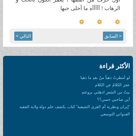
الرهاب ! آآآآآه ما أحلى حبها
< السابق
التالي >
الأكثر قراءة
لو أمطرتْ ذهباً منْ بعدِ ما ذهبا
عجز الكلامُ عن الكلام
بيتٌ من الشعرِ اذهلني بروعتهِ
أين صاحبي حسن؟؟
“إيران ونظرية أم القرى الشيعية” كتاب يكشف حلم دولة ولاية الفقيه
العدواني التوسعي