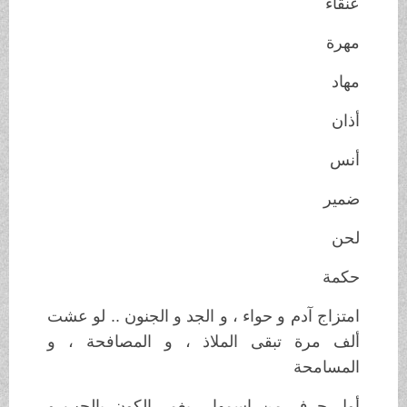
عنقاء
مهرة
مهاد
أذان
أنس
ضمير
لحن
حكمة
امتزاج آدم و حواء ، و الجد و الجنون .. لو عشت
ألف مرة تبقى الملاذ ، و المصافحة ، و
المسامحة
أول حرف من اسمها ، يغمر الكون بالحب و