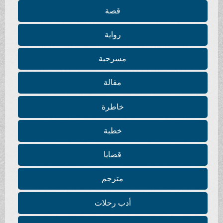
قصة
رواية
مسرحية
مقالة
خاطرة
خطبة
قضايا
مترجم
أدب رحلات