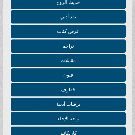
حديث الروح
نقد أدبي
عرض كتاب
تراجم
مقابلات
فنون
قطوف
برقيات أدبية
واحة الإخاء
كاريكاتير