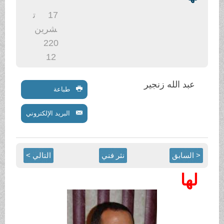
.
17
ت
شرين
2
20
12
عبد الله زنجير
طباعة
البريد الإلكتروني
< السابق
نثر فني
التالي >
لها