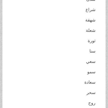
شراع
شهقة
شعلة
ثورة
سنا
سعي
سمو
سعادة
سحر
روح