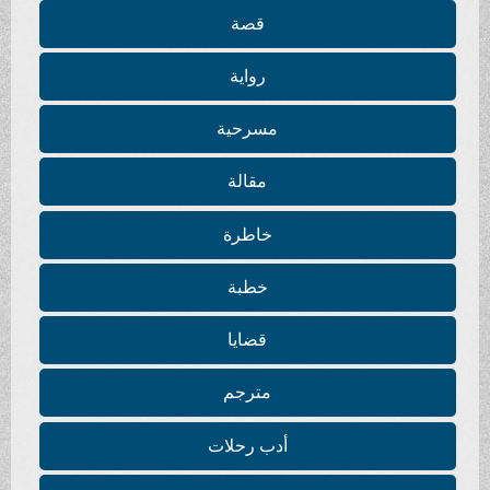
قصة
رواية
مسرحية
مقالة
خاطرة
خطبة
قضايا
مترجم
أدب رحلات