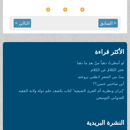
< السابق
التالي >
الأكثر قراءة
لو أمطرتْ ذهباً منْ بعدِ ما ذهبا
عجز الكلامُ عن الكلام
بيتٌ من الشعرِ اذهلني بروعتهِ
أين صاحبي حسن؟؟
“إيران ونظرية أم القرى الشيعية” كتاب يكشف حلم دولة ولاية الفقيه
العدواني التوسعي
النشرة البريدية