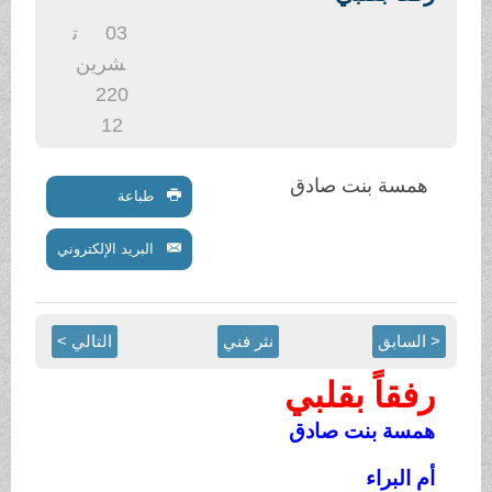
.
03
ت
شرين
2
20
12
همسة بنت صادق
طباعة
البريد الإلكتروني
< السابق
نثر فني
التالي >
رفقاً
بقلبي
همسة بنت صادق
أم البراء