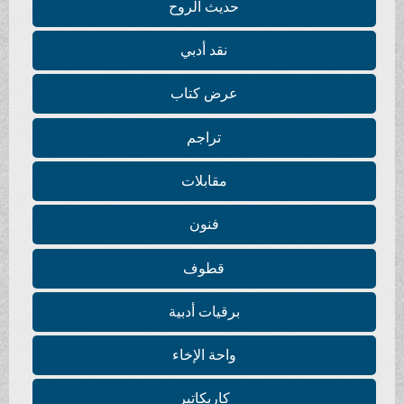
حديث الروح
نقد أدبي
عرض كتاب
تراجم
مقابلات
فنون
قطوف
برقيات أدبية
واحة الإخاء
كاريكاتير