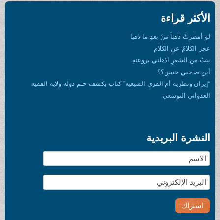
الأكثر قراءة
لو أمطرتْ ذهباً منْ بعدِ ما ذهبا
عجز الكلامُ عن الكلام
بيتٌ من الشعرِ اذهلني بروعتهِ
أين صاحبي حسن؟؟
“إيران ونظرية أم القرى الشيعية” كتاب يكشف حلم دولة ولاية الفقيه
العدواني التوسعي
النشرة البريدية