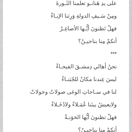
على يدِ هَنانـو تعلمنا الثَـورةَ
ومِنْ سَـيفِ الدولةِ وَرِثنا الإبـاءْ
فهلْ تَظنونَ أيُّـها الأصاغِـرْ
أنكمْ مِنا بناجيـنْ؟
***
نحنُ أهالي دِمشـقَ الفيحـاءْ
ليسَ عِندنا مكانٌ للجُبَنـاءْ
لنا في سـاحاتِ الوغى صولاتٌ وجولاتْ
ولايعيشُ بينَنا عُمَـلاءٌ ولادُخَـلاءْ
فهلْ تظنونَ أيُّها الخوَنـةْ
أنكمْ مِنا بناجيـنْ؟