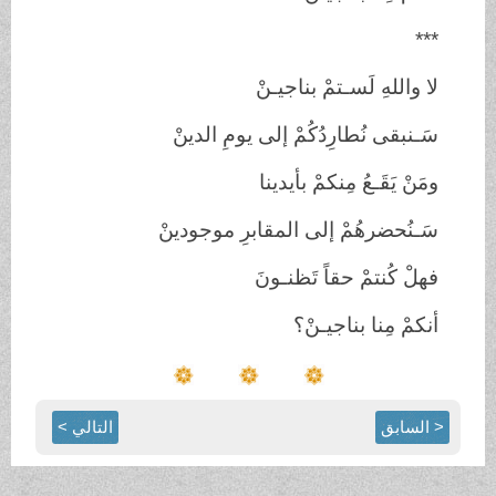
***
لا واللهِ لَسـتمْ بناجيـنْ
سَـنبقى نُطارِدُكُمْ إلى يومِ الدينْ
ومَنْ يَقَـعُ مِنكمْ بأيدينا
سَـنُحضرهُمْ إلى المقابرِ موجودينْ
فهلْ كُنتمْ حقاً تَظنـونَ
أنكمْ مِنا بناجيـنْ؟
< السابق
التالي >