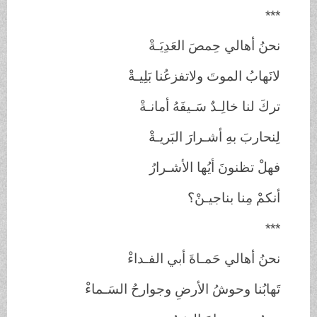
***
نحنُ أهالي حِمصَ العَدِيَـةْ
لانَهابُ الموتَ ولاتفزعُنا بَلِيـةْ
تركَ لنا خالِـدٌ سَـيفَهُ أمانـةْ
لِنحاربَ بهِ أشـرارَ البَريـةْ
فهلْ تظنونَ أيُها الأشـرارُ
أنكمْ مِنا بناجيـنْ؟
***
نحنُ أهالي حَمـاةَ أبي الفـداءْ
تَهابُنا وحوشُ الأرضِ وجوارحُ السَـماءْ