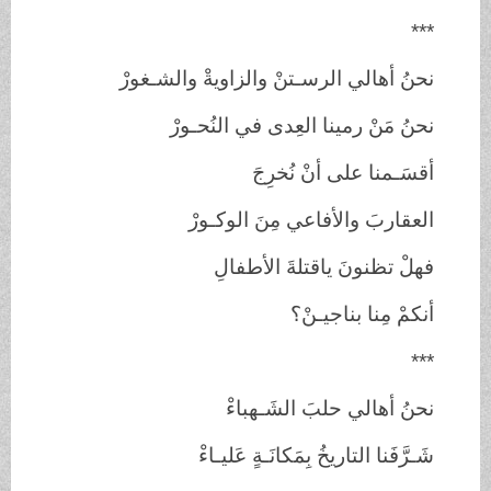
***
نحنُ أهالي الرسـتنْ والزاويةْ والشـغورْ
نحنُ مَنْ رمينا العِدى في النُحـورْ
أقسَـمنا على أنْ نُخرِجَ
العقاربَ والأفاعي مِنَ الوكـورْ
فهلْ تظنونَ ياقتلةَ الأطفالِ
أنكمْ مِنا بناجيـنْ؟
***
نحنُ أهالي حلبَ الشَـهباءْ
شَـرَّفَنا التاريخُ بِمَكانَـةٍ عَليـاءْ