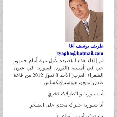
طريف يوسف آغا
tyagha@hotmail.com
تم إلقاء هذه القصيدة لأول مرة أمام جمهور
حي في أمسية (الثورة السورية في عيون
الشعراء العرب) الأحد 8 تموز 2012 من قاعة
فندق إنديغو، هيوستن/تكساس.
أنا سـورية والبُطولاتُ فخري
أنا سـورية حفرتُ مجدي على الصَـخرِ
ماحنيتُ رأسـي لطاغيـةْ