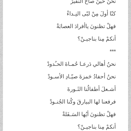
نحنُ حينَ صاحَ النفيرُ
كنّا أولَ مِنْ لبّى النِـداءْ
فهلْ تظنونَ ياأفرادَ العصابَةْ
أنكمْ مِنا بناجيـنْ؟
***
نحنُ أهالي دَرعـا حُمـاةَ الحـُدودْ
نحنُ أحفادُ حَمزةَ صيّـادِ الأسـودْ
أشـعلَ أطفالُنا الثَـورةَ
فرفعنا لها البيارقَ وكُنا الجُنـودْ
فهلْ تظنونَ أيُها السَـفَلةْ
أنكمْ مِنا بناجيـنْ؟