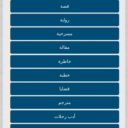
قصة
رواية
مسرحية
مقالة
خاطرة
خطبة
قضايا
مترجم
أدب رحلات