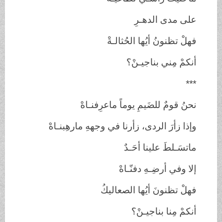
على مدى الدهـرِ
فهلْ تظنونُ أيُها الحُثالـةْ
أنكمْ مِني بناجيـنْ؟
***
نحنُ قومٌ للضَيمِ يوماً ماعرِفنـاهْ
وإذا زأرَ الردى، زأرنا في وجههِ مارهِبنـاهْ
ماتسَـلطَ علينا أحَـدٌ
إلا وفي أرضِـهِ دفنّـاهْ
فهلْ تظنونَ أيُها الصعاليكُ
أنكمْ مِنا بناجيـنْ؟