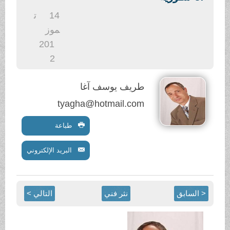
.
14
ت
موز
201
2
طريف يوسف آغا
tyagha@hotmail.com
طباعة
البريد الإلكتروني
< السابق
نثر فني
التالي >