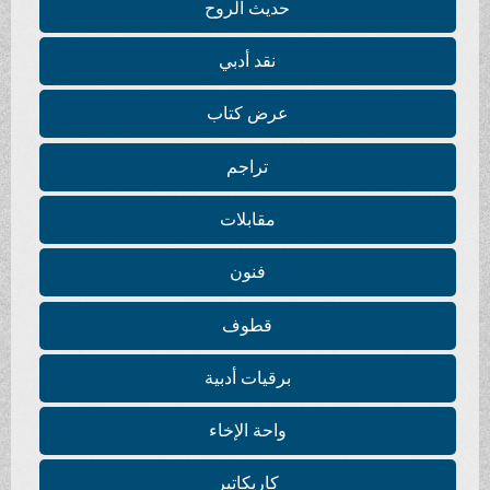
حديث الروح
نقد أدبي
عرض كتاب
تراجم
مقابلات
فنون
قطوف
برقيات أدبية
واحة الإخاء
كاريكاتير