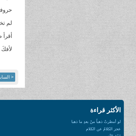
حروف
لم تخ
أقرأ 
لأفكَ
< الساب
الأكثر قراءة
لو أمطرتْ ذهباً منْ بعدِ ما ذهبا
عجز الكلامُ عن الكلام