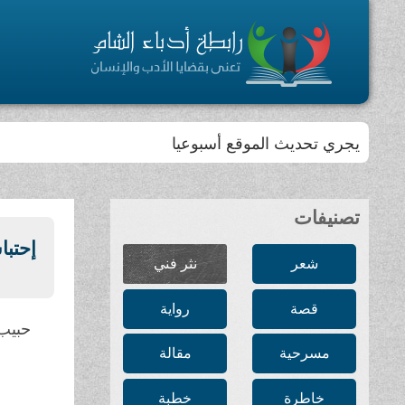
يجري تحديث الموقع أسبوعيا
تصنيفات
إحتبا
شعر
نثر فني
قصة
رواية
حبيب
مسرحية
مقالة
خاطرة
خطبة