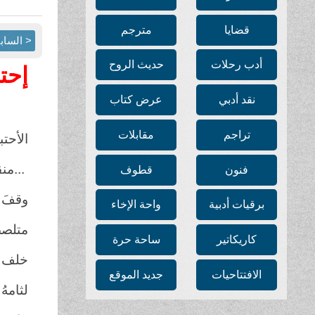
قضايا
مترجم
< الساب
أدب رحلات
حديث الروح
إحتب
نقد أدبي
عرض كتاب
تراجم
مقابلات
الأحت
...
منقب
فنون
قطوف
وقفَ 
برقيات أدبية
واحة الإخاء
متلصصا
كاريكاتير
ساحة حرة
خلف 
الافتتاحيات
جديد الموقع
لثامهُ 