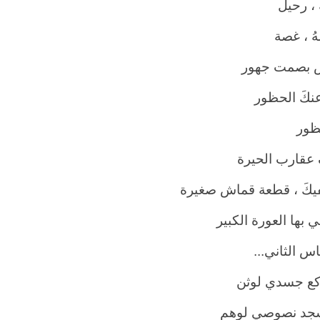
 ، رحيل
هُ ، غصة
 بصمت جهور
عنكَ الحظور
نظور
عقارب الحيرة
فيكَ ، قطعة قماش صغيرة
 بها العورة الكبير
اس الثاني
...
كع جسدي لوثن
سجد نصوصي لوهم