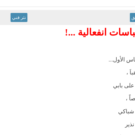
ق
نثر فني
اسات انفعالية ...!
باس الأول
...
اَ ،
على بابي
ً ،
شباكي
نذير