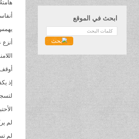
هامتهُ
أنفاس
ابحث في الموقع
يهمس
البحث...
أنزع 
اللام
أوقف 
إذ يك
لتسجي
الأحتب
لم ير
لم ت