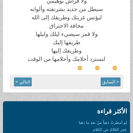
ولا فراش بوهيمي
سيطل من جديد بشرنقته وألوانه
ليؤنس غربتك وطريقك إلى الله
مخافة الاحتراق
ولا قمر سيضيء ليلك وليلها
طريقها إليك
وطريقك إليها
لتسترد أحلامك وأحلامها من الوقت
< السابق
التالي >
الأكثر قراءة
لو أمطرتْ ذهباً منْ بعدِ ما ذهبا
عجز الكلامُ عن الكلام