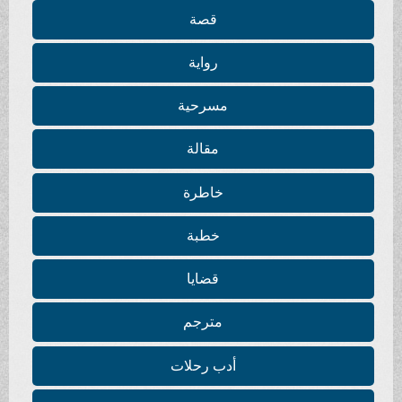
قصة
رواية
مسرحية
مقالة
خاطرة
خطبة
قضايا
مترجم
أدب رحلات