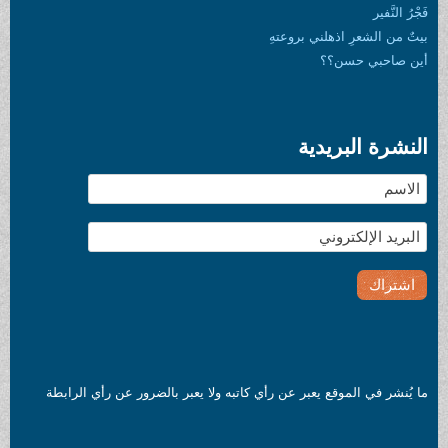
فَجْرُ النَّفير
بيتٌ من الشعرِ اذهلني بروعتهِ
أين صاحبي حسن؟؟
النشرة البريدية
ما يُنشر في الموقع يعبر عن رأي كاتبه ولا يعبر بالضرور عن رأي الرابطة