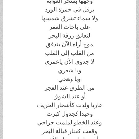
وجهها بسحر الغواية
يرفل في حمرة الورد
ولا سماء تشرق شمسها
على باحات العمر
لتعانق زرقة البحر
موج أراه الآن يتدفق
من القلب إلى القلب
لا جدوى الآن ياعمري
ويا
شعري
ويا وهجي
من الطرق عند الفجر
أو عند الشوق
عاريا ولدت كأشجار الخريف
وحيدا كجدول كبرت
وعند الخطو لملمت جراحي
وقفت كفنار قبالة البحر