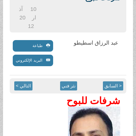
.
10
آذ
ار
20
12
عبد الرزاق اسطيطو
طباعة
البريد الإلكتروني
< السابق
نثر فني
التالي >
شرفات للبوح