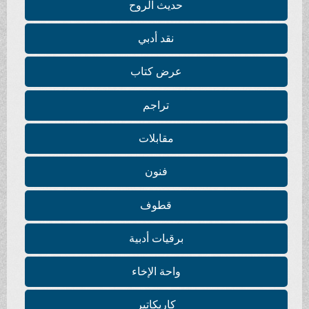
حديث الروح
نقد أدبي
عرض كتاب
تراجم
مقابلات
فنون
قطوف
برقيات أدبية
واحة الإخاء
كاريكاتير