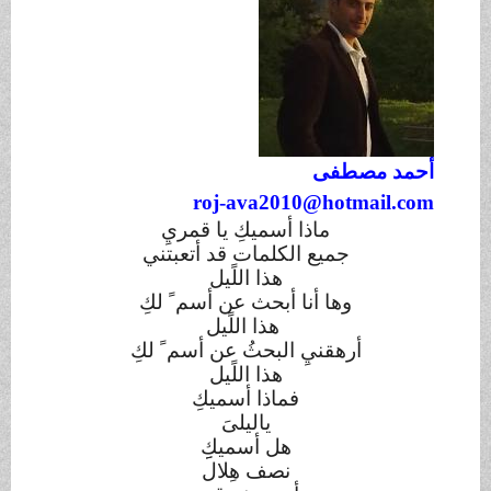
أحمد مصطفى
roj-ava2010@hotmail.com
ماذا أسميكِ يا قمريِ
جميع الكلمات قد أتعبتني
هذا اللًيل
وها أنا أبحث عن أسم ً لكِ
هذا اللًيل
أرهقنيِ البحثُ عن أسم ً لكِ
هذا اللًيل
فماذا أسميكِ
ياليلىَ
هل أسميكِِ
نصف هِلال