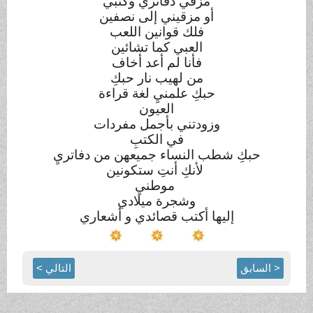
مزقي دفاتري وكتبي
أو مزقيني إلى نصفين
فلك قوانين اللعب
العبي كما تشائين
فأنا لم أعد أخاف
من لهيب نار حبكِ
حبكِ علمنيِ لغة قراءة
العيون
وزودتني بأجمل مفردات
في الكتبِ
حبكِ شطب النساء جميعهن من دفاتريِ
لأنكِ أنتِ ستكونين
موطنيِ
وشجرة ميلادي
إليها أكتب
قصائدي و
أ
شعاري
< السابق
التالي >