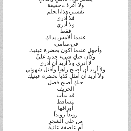
ولا أعرف،حقيقة
تفسير،هذا،الحلم
فلا أدري
ولا أدري
فقط
عندما ألامس يداكِ
في،منامي،
وأجهل عندما أكون بحضرة عينيكِ
وكأن حبكِ شيء جديد عليِّ
لا أدري ولآ أريد أن أدري
ولآ أريد أن أصبح راهباً وأقتل شهوتي
ولآ أريد أن أمثل كذباً بحضرة عينيكِ
حبكِ أصبح فصل
الخريف
قد بدأت
بتساقط
أوراقها
رويداً رويداً
من على الشجرِ
أم عاصفة عاتية