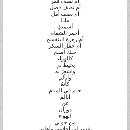
أم نصف قمر
أم نصف فصل
أم نصف أمل
ماذا
أسميكٍ
أحمر الشفاه
أم زهرة البنفسج
أم حقل السكر
حبكِ أصبح
كالهواء
يحيطُ بيِ
واشعرُ بهِ
وأتألم
كأنهٌ
حلم في المنامِ
أتآلم
عن
دوران
الهواء
من حوليِ
يفسر ليِ أحلاميِ وآهاتيِ