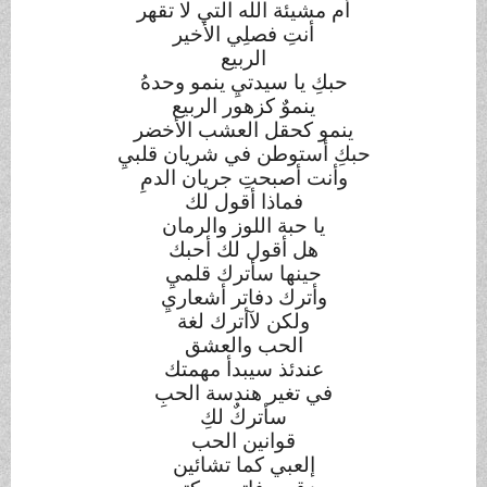
أم مشيئة الله التي لا تقهر
أنتِ فصلِي الأخير
الربيع
حبكِ يا سيدتيِ ينمو وحدهُ
ينموٌ كزهور الربيع
ينمو كحقل العشب الأخضر
حبكِ أستوطن في شريان قلبيِ
وأنت أصبحتِ جريان الدمِ
فماذا أقول لك
يا حبة اللوز والرمان
هل أقول لك أحبك
حينها سأترك قلميِ
وأترك دفاتر أشعاريِ
ولكن لآأترك لغة
الحب والعشق
عندئذ سيبدأ مهمتك
في تغير هندسة الحبِ
سأتركٌ لكِ
قوانين الحب
إلعبي كما تشائين