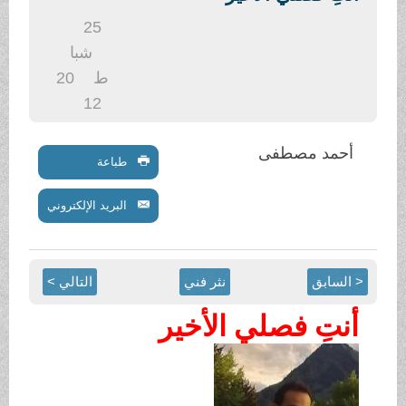
.
25
شبا
ط
20
12
أحمد مصطفى
طباعة
البريد الإلكتروني
< السابق
نثر فني
التالي >
أنتِ فصلي الأخير