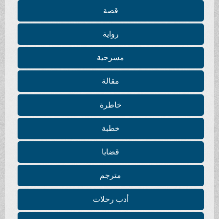
قصة
رواية
مسرحية
مقالة
خاطرة
خطبة
قضايا
مترجم
أدب رحلات