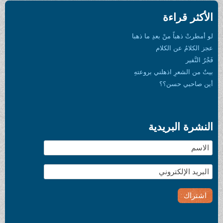
الأكثر قراءة
لو أمطرتْ ذهباً منْ بعدِ ما ذهبا
عجز الكلامُ عن الكلام
فَجْرُ النَّفير
بيتٌ من الشعرِ اذهلني بروعتهِ
أين صاحبي حسن؟؟
النشرة البريدية