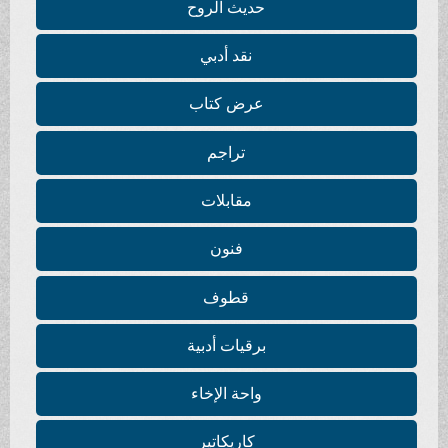
حديث الروح
نقد أدبي
عرض كتاب
تراجم
مقابلات
فنون
قطوف
برقيات أدبية
واحة الإخاء
كاريكاتير