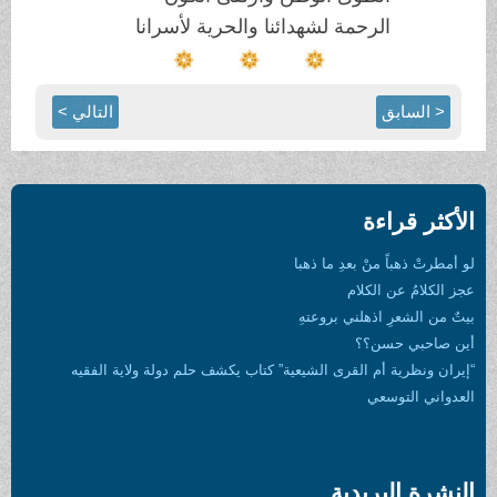
الرحمة لشهدائنا والحرية لأسرانا
< السابق
التالي >
الأكثر قراءة
لو أمطرتْ ذهباً منْ بعدِ ما ذهبا
عجز الكلامُ عن الكلام
بيتٌ من الشعرِ اذهلني بروعتهِ
أين صاحبي حسن؟؟
“إيران ونظرية أم القرى الشيعية” كتاب يكشف حلم دولة ولاية الفقيه
العدواني التوسعي
النشرة البريدية