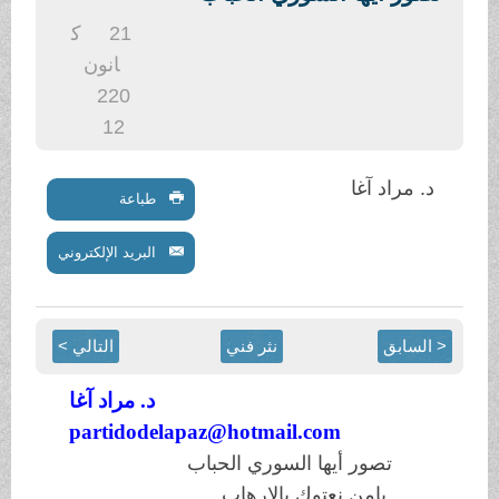
.
21
ك
انون
2
20
12
د. مراد آغا
طباعة
البريد الإلكتروني
< السابق
نثر فني
التالي >
د. مراد آغا
partidodelapaz@hotmail.com
تصور أيها السوري الحباب
يامن نعتوك بالارهاب