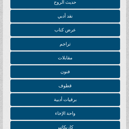
حديث الروح
نقد أدبي
عرض كتاب
تراجم
مقابلات
فنون
قطوف
برقيات أدبية
واحة الإخاء
كاريكاتير