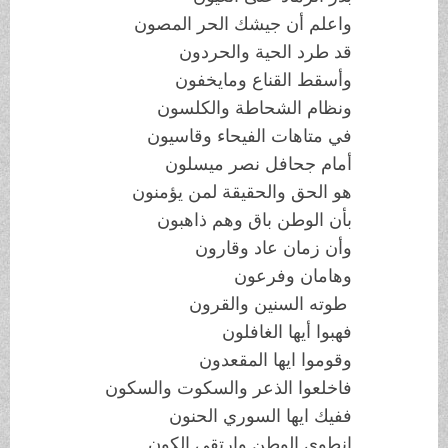
واعلم أن جيشك الحر المصون
قد طرد الحية والحردون
وأسقط القناع ومايخفون
ونظام الشحاطة والكلسون
في متاهات الفيحاء وقاسيون
أمام جحافل نصر ميسلون
هو الحق والحقيقة لمن يؤمنون
بأن الوطن باق وهم ذاهبون
وأن زمان عاد وقارون
وهامان وفرعون
طوته السنين والقرون
فهبوا أيها الغافلون
وقوموا ايها المقعدون
فاخلعوا الذعر والسكوت والسكون
ففيك ايها السوري الحنون
انطوى الوطن وارتقى الكون