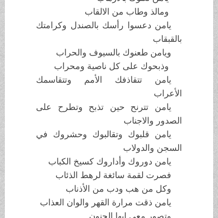
ومالذ وطاب من الالقاب
يامن دعسوا رأسك بالصندل وكرامتك
بالقبقاب
ويامن طعنوك بالسيوف والحراب
وذبحوك على كل ناصية ومحراب
يامن تتقاذفك الأمم وتتقاسمك
الأعراب
يامن تترنح حين تذبح وتطرح على
الصدور والاجناب
يامن قلبوك وتقالبوك وحشروك في
السجن والدولاب
يامن دوروك وأداروك كسيخ الكباب
فصرت لقمة سائغة لرهط الذئاب
وكل من هب ودب من الأذناب
يامن ذقت مرارة القهر والوان العذاب
وتصور معي ايها الحنون