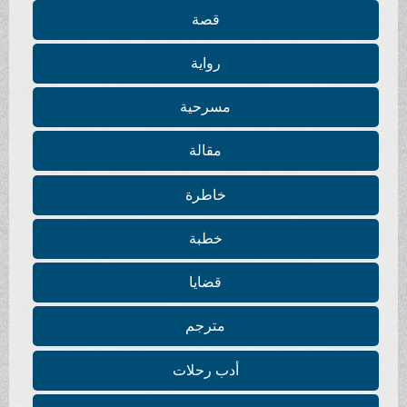
قصة
رواية
مسرحية
مقالة
خاطرة
خطبة
قضايا
مترجم
أدب رحلات