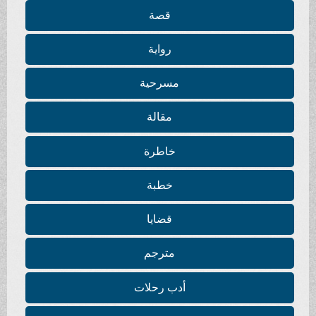
قصة
رواية
مسرحية
مقالة
خاطرة
خطبة
قضايا
مترجم
أدب رحلات