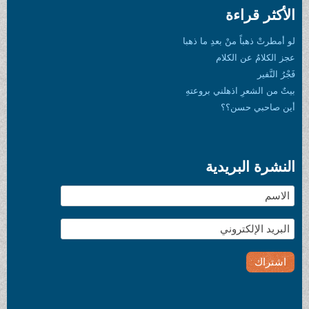
الأكثر قراءة
لو أمطرتْ ذهباً منْ بعدِ ما ذهبا
عجز الكلامُ عن الكلام
فَجْرُ النَّفير
بيتٌ من الشعرِ اذهلني بروعتهِ
أين صاحبي حسن؟؟
النشرة البريدية