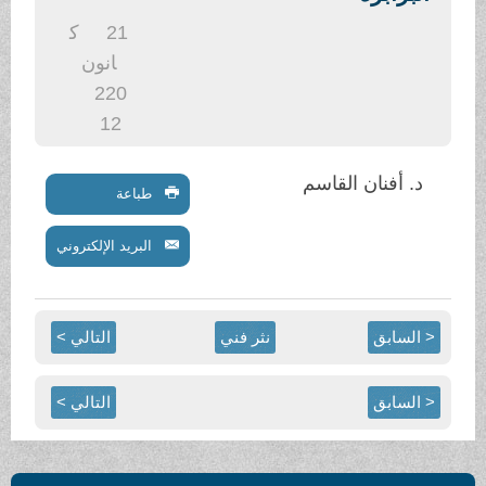
.
21
ك
انون
2
20
12
د. أفنان القاسم
طباعة
البريد الإلكتروني
< السابق
نثر فني
التالي >
< السابق
التالي >