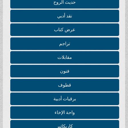
حديث الروح
نقد أدبي
عرض كتاب
تراجم
مقابلات
فنون
قطوف
برقيات أدبية
واحة الإخاء
كاريكاتير