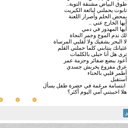
طوق البياض مشنقة التوبة..
تابوت يحملني لبائعة الكبريت
بمحض الحلم وأصرار اللعنة
أيها الخارج عني ..
أيها المهدور في دمي
لك ندم الموج وجمر النجاة
لا البحر يشفيك ولا لقلبي المرساة
غثيانك ينتابني كلما حملني القلم
ترى هل أنا حبلى بالكلمات
أعود ببضع ضفائر وحزمة عمر
عرق مفزوع يخربش جسدي
أطمر قلبي بالحناء
أستقبل
ابتسامة مرغمة في حضرة طفل يسأل
هلا احببتني أمي اليوم أكثر؟
ق