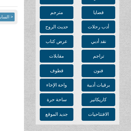
قضايا
مترجم
< الساب
أدب رحلات
حديث الروح
نقد أدبي
عرض كتاب
تراجم
مقابلات
فنون
قطوف
برقيات أدبية
واحة الإخاء
كاريكاتير
ساحة حرة
الافتتاحيات
جديد الموقع