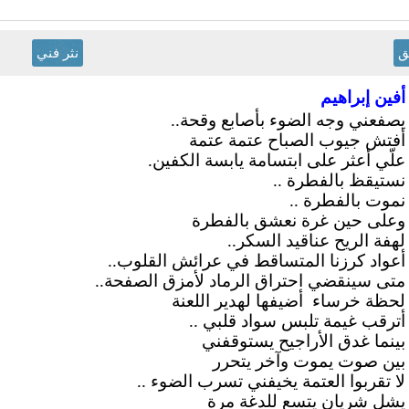
ق
نثر فني
أفين إبراهيم
يصفعني وجه الضوء بأصابع وقحة..
أفتش جيوب الصباح عتمة عتمة
علّي أعثر على ابتسامة يابسة الكفين.
نستيقظ بالفطرة ..
نموت بالفطرة ..
وعلى حين غرة نعشق بالفطرة
لهفة الريح عناقيد السكر..
أعواد كرزنا المتساقط في عرائش القلوب..
متى سينقضي احتراق الرماد لأمزق الصفحة..
لحظة خرساء أضيفها لهدير اللعنة
أترقب غيمة تلبس سواد قلبي ..
بينما غدق الأراجيح يستوقفني
بين صوت يموت وآخر يتحرر
لا تقربوا العتمة يخيفني تسرب الضوء ..
يشل شريان يتسع للدغة مرة