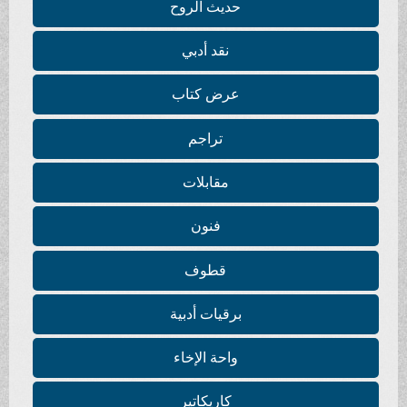
حديث الروح
نقد أدبي
عرض كتاب
تراجم
مقابلات
فنون
قطوف
برقيات أدبية
واحة الإخاء
كاريكاتير