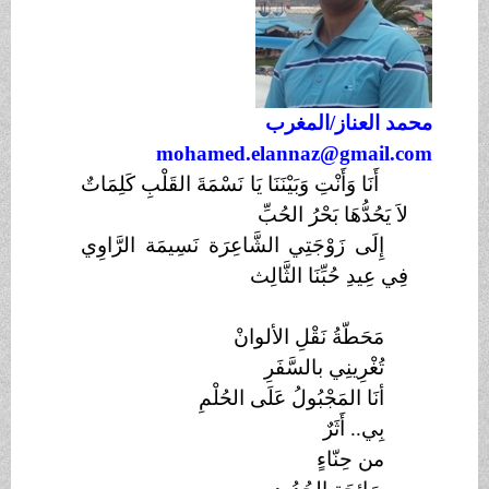
محمد العناز/المغرب
mohamed.elannaz@gmail.com
أَنَا وَأَنْتِ وَبَيْنَنَا يَا نَسْمَةَ القَلْبِ كَلِمَاتٌ
لاَ يَحُدُّهَا بَحْرُ الحُبِّ
إِلَى زَوْجَتِي الشَّاعِرَة نَسِيمَة الرَّاوِي
فِي عِيدِ حُبِّنَا الثَّالِث
مَحَطّةُ نَقْلِ الألوانْ
تُغْرِينِي بالسَّفَرِ
أنَا المَجْبُولُ عَلَى الحُلْمِ
بِي.. أَثَرٌ
من حِنّاءٍ