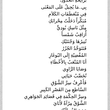
برَائِحَةِ الحُدُودِ،
بِي..مَا يُحِيلُ عَلَى المَعْنَى
فِي مُنْعَطَفَاتِ الكَلاَمِ
مُبَكِّراً دَخَلْتُ مِحْرابَكِ
مِثْلَ نَاسِكٍ بُودِيٍّ
أُرَاقِبُ شَمْساً
تُنِيرُهَا وَجْنَتَيْكِ
فَتَتَوَحَّدُ الجُزُرُ
المُفْضِيّةِ إِلَى البُوغَازِ
أنَا المُتْعَبُ بِالأَخْطَاءِ
وَصَايَا الرَّاوِي
تُخَصِّبُ حَيَاتِي
فَأَعْرِفُ سِرَّ الشَّوْقِ
السَّاطِعِ مِنَ القَصْرِ الكَبِيرِ
وسِرَّ الحِكْمَةِ فِي قَصَائِدِ الجَوَاهِرِي
الشَّوْقُ مِرْآةٌ لأَنَايَ