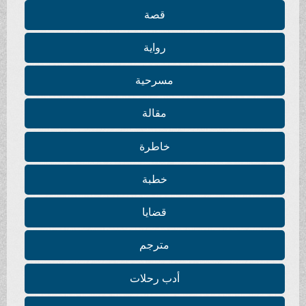
قصة
رواية
مسرحية
مقالة
خاطرة
خطبة
قضايا
مترجم
أدب رحلات