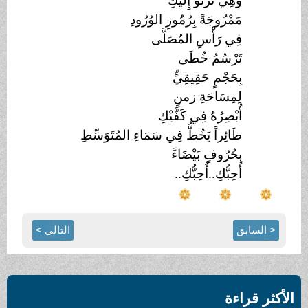
وَهِيَ تَرْنُو إِلَيْكِ
مَمْزُوجَةً بِرُمُوزِ الوُرُودِ
فِي رَأْسِ المُصَلَّى
تَرْسُمُ خُطَى
بِحَجْمٍ حَقِيقِيٍّ
لِمِسَاحَةِ زمنٍ
أُبْصِرُهُ فِي كَفَّيْكِ
طَائِراً يَخُطُّ فِي سَمَاءِ المُتَوَسِّطِ
بِحُرُوفٍ بَيْضَاءََ
أُحِبُّكِ..أُحِبُّكِ..
< السابق
التالي >
الأكثر قراءة