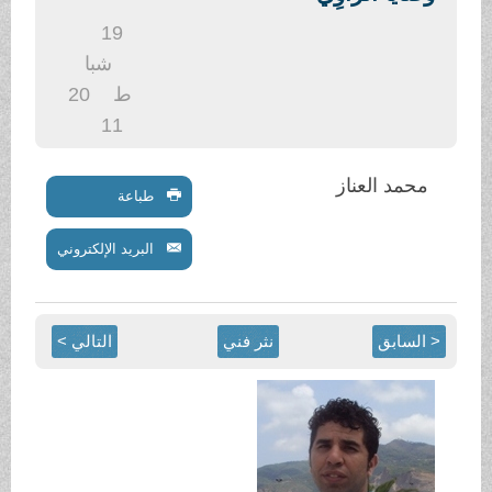
.
19
شبا
ط
20
11
محمد العناز
طباعة
البريد الإلكتروني
< السابق
نثر فني
التالي >