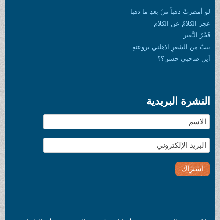
لو أمطرتْ ذهباً منْ بعدِ ما ذهبا
عجز الكلامُ عن الكلام
فَجْرُ النَّفير
بيتٌ من الشعرِ اذهلني بروعتهِ
أين صاحبي حسن؟؟
النشرة البريدية