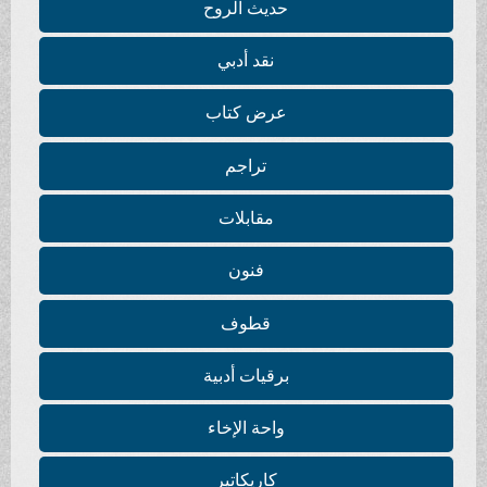
حديث الروح
نقد أدبي
عرض كتاب
تراجم
مقابلات
فنون
قطوف
برقيات أدبية
واحة الإخاء
كاريكاتير