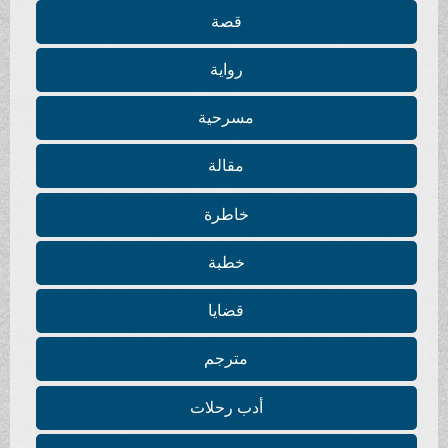
قصة
رواية
مسرحية
مقالة
خاطرة
خطبة
قضايا
مترجم
أدب رحلات