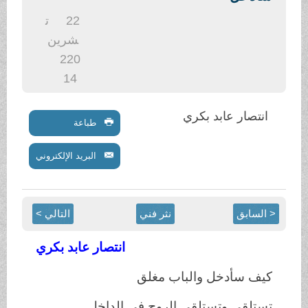
.
22
ت
شرين
2
20
14
انتصار عابد بكري
طباعة
البريد الإلكتروني
< السابق
نثر فني
التالي >
انتصار عابد بكري
كيف سأدخل والباب مغلق
تستلقي وتستلقي الروح في الداخل