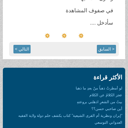
في صفوف المشاهدة
سأدخل ....
< السابق
التالي >
الأكثر قراءة
لو أمطرتْ ذهباً منْ بعدِ ما ذهبا
عجز الكلامُ عن الكلام
بيتٌ من الشعرِ اذهلني بروعتهِ
أين صاحبي حسن؟؟
“إيران ونظرية أم القرى الشيعية” كتاب يكشف حلم دولة ولاية الفقيه
العدواني التوسعي