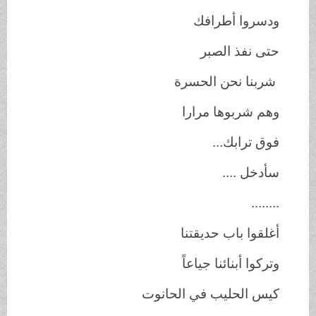
ودسروا أطرافك
حتى نفذ الصبر
شربنا نحن الحسرة
وهم شربوها مرارا
فوق ترابك...
سأدخل ....
........
أغلقوا باب حديقتنا
وتركوا أبنائنا جياعاً
كيس الحليب في الحانوت