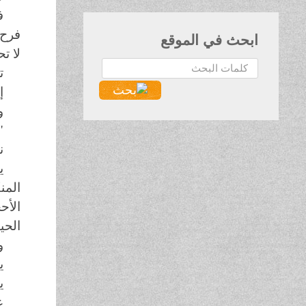
ف
فرح،
ابحث في الموقع
لا ت
البحث...
ت
إ
و
"
ن
ي
المن
الأح
الحيا
و
ي
ي
ع