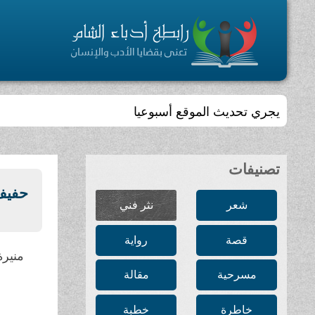
يجري تحديث الموقع أسبوعيا
تصنيفات
حفيف
شعر
نثر فني
قصة
رواية
منير
مسرحية
مقالة
خاطرة
خطبة