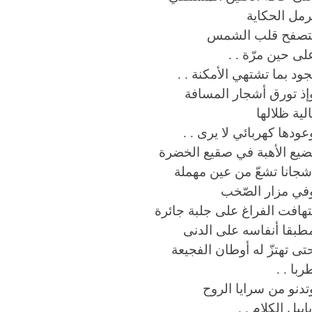
رمل الحكاية
تصفح قلب الشمس
لى حين مرّة . .
جود بما تشتهي الأمكنة . .
إذ تورق أشجار المسافة
الية ظلالها
عودها كهربائي لا يرى . .
ضيع الأهبة في صقيع الخضرة
شجانا تشعّ من عين مهملة
في مزار الصّخب
تهافت الفراغ على جلبة جائرة
طبقا أنفاسه على الدنى
تى تهتزّ له أوطان الفجيعة
ربا . .
تدنو من سرايا الروح
بابيل الكلام . .