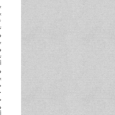
ب
ي
ع
ت
و
ب
و
ت
أ
و
ي
م
ح
ط
و
أ