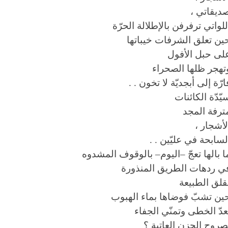
ديقاتي ،
للواتي ترفرفن بالإطلالة الحرّة
ين تعلق الشرفات خيباتها
لى حبل الأفول
تهجر ظلها الصحراء
ارّة إلى أبجديّة لا تخون . .
يّدّة الكائنات
ترفة المجد
لأشجار ،
لسابحة في عليّين . .
ا بالها تعجّ –اليوم– بالوقوف المشدوه
ي ردهات الطريق المنذورة
قلق الطبيعة
ين تشبّ فوضاها بماء الهبوب
عدّ الخطى وتمنّي الجفاء
صروح الحزن العاتية ؟