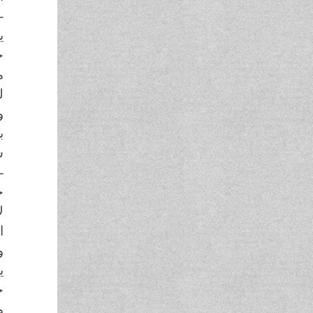
-
ي
ج
م
ل
و
ب
س
-
ح
ل
ا
و
ي
ج
و