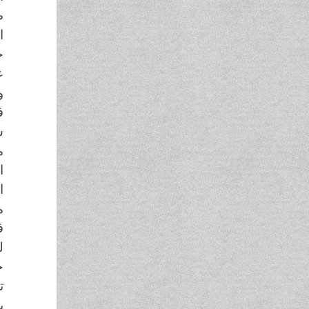
ص
ا
ح
ع
و
ف
س
م
ا
ا
م
ف
ل
ح
ت
ب