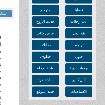
قضايا
مترجم
< الساب
أدب رحلات
حديث الروح
نقد أدبي
عرض كتاب
ل
أ
تراجم
مقابلات
س
فنون
قطوف
ي
ن
برقيات أدبية
واحة الإخاء
ي
ف
كاريكاتير
ساحة حرة
ي
ت
الافتتاحيات
جديد الموقع
ت
ك