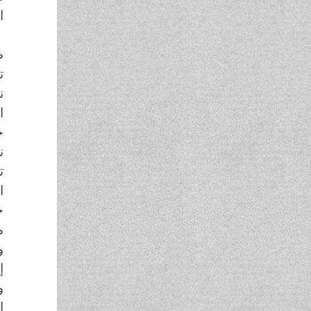
ا
ن
ص
ت
ن
ا
ح
ن
ت
ا
ح
م
و
إ
و
ا