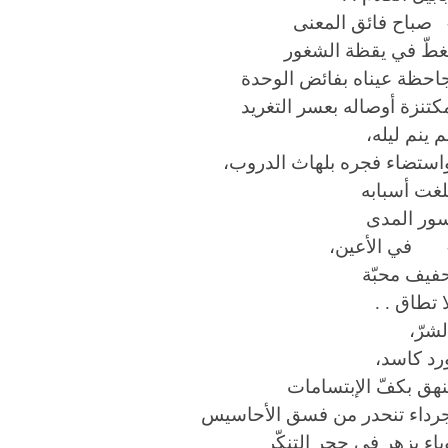
 صباح فائق المعنى
غطّ في يقظة الشغور
احظة عيناه بفائض الوحدة
كتنزة أوصاله بعسر التغريد
م ينم ليله،
استضاء فجره بلهاث الدروب،
لغت أسبابه
ور المدى
 في الأعين،
فيف محبّة
ا تطاق . .
لشرّ،
رد كاسد،
نهق بكفّ الإبتسامات
رداء تنحدر من فسق الأحاسيس
باء يزهر في حجر التنكّر