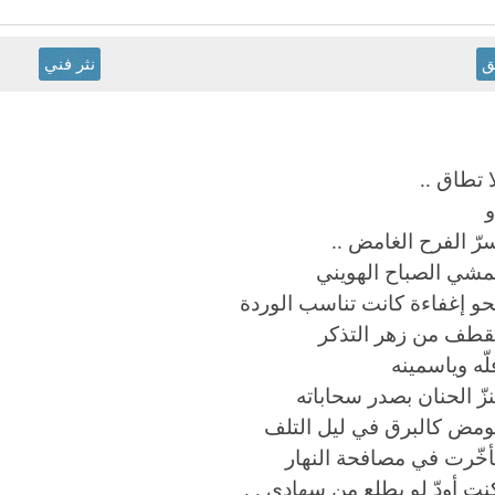
ق
نثر فني
ا تطاق ..
و
رّ الفرح الغامض ..
مشي الصباح الهويني
حو إغفاءة كانت تناسب الوردة
قطف من زهر التذكر
لّه وياسمينه
نزّ الحنان بصدر سحاباته
ومض كالبرق في ليل التلف
أخّرت في مصافحة النهار
نت أودّ لو يطلع من سهادي . .