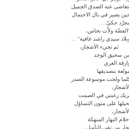
تغاضى عنه الصدق الجميل
ين يصير في بال الاحتمال
جرّد حكيّ . .
الفضّة ولاّت نحاس،
بلاد سيدي راشد غافية" . .
 ثم تجيء الأشجار،
ن سحيق الوجد
ارفة العري
ولعة بتصديقها
لما ولجت موسوعة الصدر
لأشجار،
ربك رغبتي في الصمت
حيلها على متون التساؤل
لأشجار،
حلام النهار المنهكة
حار من تقى التأويل . .