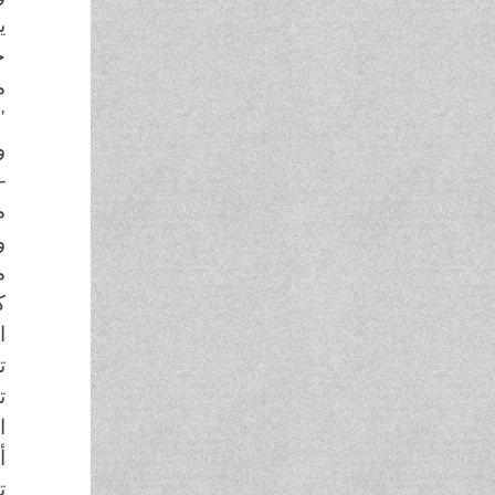
ي
ح
م
"
و
-
م
و
م
ك
ا
ت
ت
ا
أ
ت