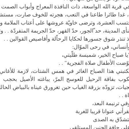
ي قرية الله الواسعة، ذات النافذة المعراج وأبواب الصمت 
 غدا طائرا طاعنا في التعب، هجرته للخوف صارت، مستشعرا
حتسب العشرة، وترضى خاويّة عروشها على أعتاب الملامة و
نأى المدينة، حد ّالجور، حدّ القهر، حدّ الجريمة المتفردّة . . وت
ذ تنذر شوق جسورها لحكايا الرحاّلة وأقاصيص القوالين . .
أنساني، في رحى الموّال:
يا صباح الخير، شميسة طلّيتي،
وّضت الأطفال صلاة الفجرية" . .
كتبني هذا الصباح الغائر في همس الشتات، لازمة للأغاني 
كوب بفاقة الرحيل للعوسج المرّ، يباغته الأصيل بحجب ال
جيات، تزودّه بزرقة الغياب حين تغرورق عيناه بالبياض الحال
ة . .
في ترنيمة البعد،
قرأني عنوانا قريبا للغربة
تشدّق به الصدى
لى حافة الحنين المستلقي