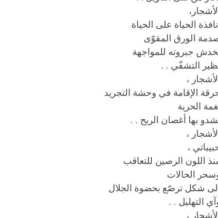
لأشجار،
افذة الحياة على الحياة
دمة الورق المقوّى
خدش جبروته للمواجهة
ظير التشفّي . .
لأشجار ،
رقة الإقامة في وحشة التجريد
غمة الحرية
شدو بها أغصان الريح . .
لأشجار ،
بيباتي ،
نذ اللون الرصين للتعاقب
سحر الحالات
لى شكل ترصّع بحضوة الجلال
آي التهليل . .
لأشجار ،