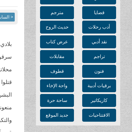
قضايا
مترجم
< الساب
أدب رحلات
حديث الروح
نقد أدبي
عرض كتاب
بلادي 
سرقوا
تراجم
مقابلات
محلاته
فنون
قطوف
قتلوا 
برقيات أدبية
واحة الإخاء
البشر.
كاريكاتير
ساحة حرة
منعونا
الافتتاحيات
جديد الموقع
والتكب