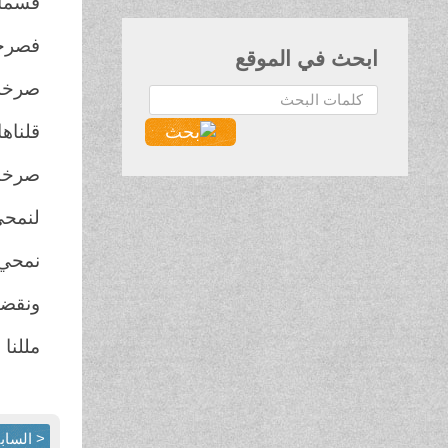
قسمآ 
فصرخة
ابحث في الموقع
صرخة 
البحث...
قلناها
صرخناه
لنمحي
نمحي 
ونقضي
مللنا
< الساب