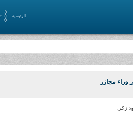
الرئيسية
ت
 وراء مجازر
د زكي