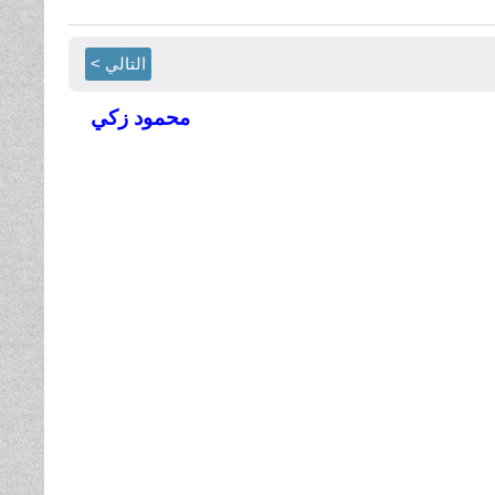
التالي >
محمود زكي