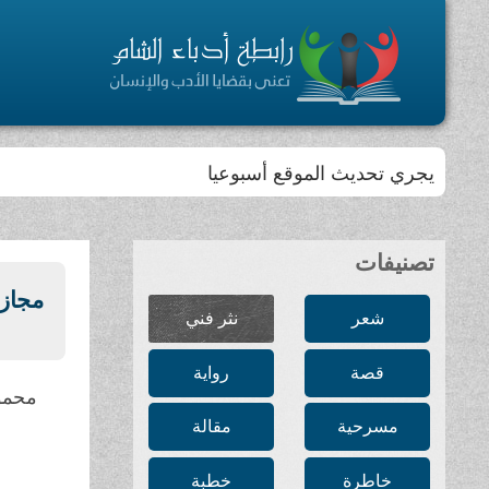
يجري تحديث الموقع أسبوعيا
تصنيفات
مجازر
شعر
نثر فني
قصة
رواية
محمو
مسرحية
مقالة
خاطرة
خطبة