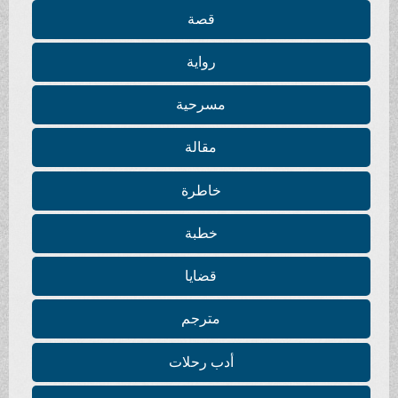
قصة
رواية
مسرحية
مقالة
خاطرة
خطبة
قضايا
مترجم
أدب رحلات