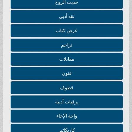
حديث الروح
نقد أدبي
عرض كتاب
تراجم
مقابلات
فنون
قطوف
برقيات أدبية
واحة الإخاء
كاريكاتير