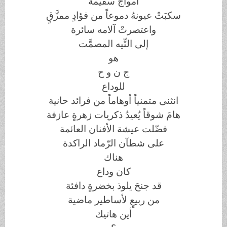
أمواجٌ سقيمة
سكبَتْ عيونهُ دموعاً من فؤادٍ ممزَّقٍ
واعتصرتْ آلامه سائرة
إلى التِّيه المصمَّت
هو
ج ن و ح
للوداع
انثنى متمنياً أوهاماً من فرائد حانية
هامَ شوقاً يُعيدُ ذكريات زهرةٍ عازفة
فضّلت عيشة الأفنان العائمة
على شطآن الرّماد الراكدة
هناك
كان وداع
قد جنحَ يلوذ بخضرةٍ دافئة
من ربيعٍ لأساطير ماضية
أين هاتيك