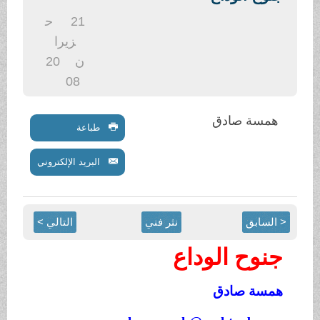
.
21
ح
زيرا
ن
20
08
همسة صادق
طباعة
البريد الإلكتروني
< السابق
نثر فني
التالي >
جنوح الوداع
همسة صادق