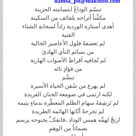
hamsa_ph@maktoob.com
تبسّم الوداعُ ابتسامته الحزينة
مكفِّناً أتراحه بلفائف من السكينة
أهدى أستاره الوردية زاداً لسحابةِ الشتاء
الفتية
لم تعصفهُ فلول الأعاصير الخالية
من نسائم النأي الهادئ
لم تُجافيه أقراطَ الأصوات الهاربة
من فؤادٍ تائه
تبسَّم
لم يهرع من سُفن الحياة الأسيرة
لكنه ارتمى في صومعة الحنان الفريدة
لم تَرشِقهُ سهام الظلم المعطّرة بدماءٍ يتيمة
لم تجرحهُ أنّاتها الهائمة الطريدة
ارتجَّ لهمِّه همس الوداد ،فانفكــَّ بجنوحه يرسم
بصماتاً من الوهمِ