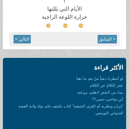
؟
الأيام التي بللتها
حرارة اللوعة الراجية
< السابق
التالي >
الأكثر قراءة
لو أمطرتْ ذهباً منْ بعدِ ما ذهبا
عجز الكلامُ عن الكلام
بيتٌ من الشعرِ اذهلني بروعتهِ
أين صاحبي حسن؟؟
“إيران ونظرية أم القرى الشيعية” كتاب يكشف حلم دولة ولاية الفقيه
العدواني التوسعي