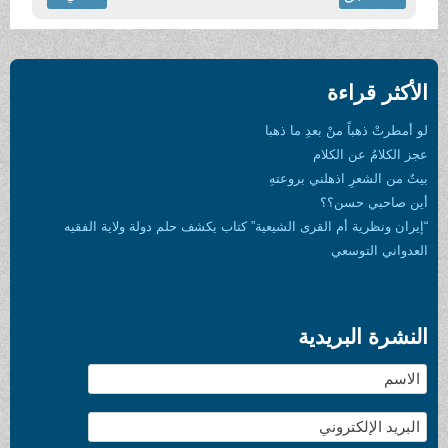
الأكثر قراءة
لو أمطرتْ ذهباً منْ بعدِ ما ذهبا
عجز الكلامُ عن الكلام
بيتٌ من الشعرِ اذهلني بروعتهِ
أين صاحبي حسن؟؟
“إيران ونظرية أم القرى الشيعية” كتاب يكشف حلم دولة ولاية الفقيه
العدواني التوسعي
النشرة البريدية