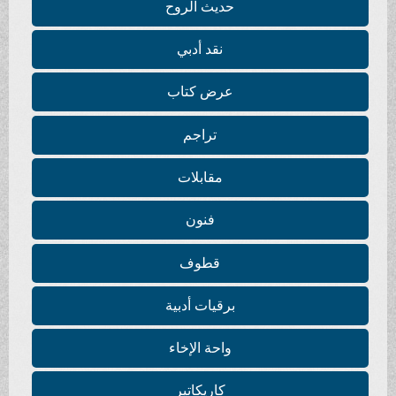
حديث الروح
نقد أدبي
عرض كتاب
تراجم
مقابلات
فنون
قطوف
برقيات أدبية
واحة الإخاء
كاريكاتير