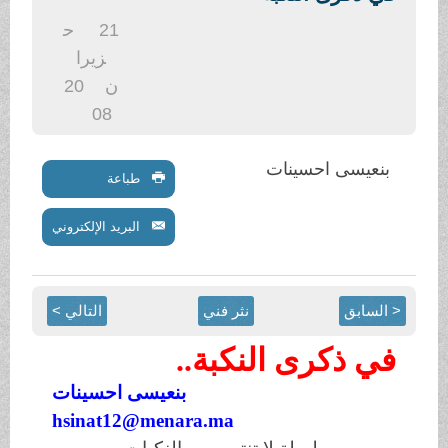
.
21
ح
زيرا
ن
20
08
بنعيسى احسينات
طباعة
البريد الإلكتروني
< السابق
نثر فني
التالي >
في ذكرى النكبة..
بنعيسى احسينات
hsinat12@menara.ma