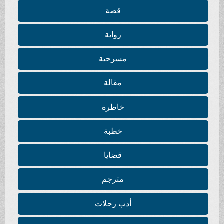
قصة
رواية
مسرحية
مقالة
خاطرة
خطبة
قضايا
مترجم
أدب رحلات