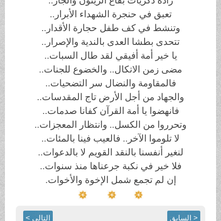
زاده ذكريات بقاع الزيتون والجار..
تعبق في حنجرة الشهداء الأبرار..
وتنشط في كف طفل حجارة الأقدار..
تتحدى بطشا العدى بالندية والإصرار..
يا خير أمة أفيقي لقد طال السبات..
مضى زمن الاتكال.. والخضوع للجنات..
فالمقاومة والنضال سر التضحيات..
والجهاد من أجل الأرض تاج المقدسات..
فانهضوا يا أمة القرآن كفانا صدمات..
وتحرروا من الكسل.. وانتظار المعجزات..
لا تلوموا الآخر.. فالعيب فينا بالمئات..
لنغير أنفسنا بالنقد القويم لا بالدعوات..
فلا خير في نكبة جرعناها منذ سنوات..
إن لم تجمع شمل الإخوة والأخوات.
< السابق
التالي >