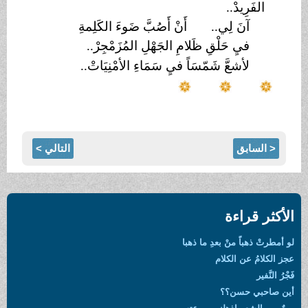
الفَرِيدْ..
آنَ لِي.. أَنْ أَصُبَّ ضَوءَ الكَلِمةِ
فيِ حَلْقِ ظَلامِ الجَهْلِ المُزَمْجِرْ..
لأشعَّ شَمّسَاً فيِ سَمَاءِ الأمْنِيَاتْ..
< السابق
التالي >
الأكثر قراءة
لو أمطرتْ ذهباً منْ بعدِ ما ذهبا
عجز الكلامُ عن الكلام
فَجْرُ النَّفير
أين صاحبي حسن؟؟