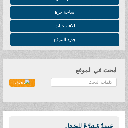
ساحة حرة
الافتتاحيات
جديد الموقع
ابحث في الموقع
ا
ل
ب
ح
ث
.
.
جَسَدٌ مُشرَّعٌ لِلضَمَا..