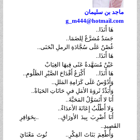
ماجد بن سليمان
g_m444@hotmail.com
هَا أَنَذَا..
جَسَدٌ مُشرَّعٌ لِلضَمَا..
غُصْنٌ عَلَى سُجَّادَةِ الرملِ انْحَنَى..
هَا أَنَذَا..
عَيْنٌ مُسَهَّدةٌ عَثَى فِيهَا الغِيَابْ
هَا أَنَذَا.. أَكْرَعُ أَقْدَاحَ الصَّبْرِ الظَلُومِ..
وَأَدُوْسُ عَلَى كَرَامِةِ المَللِ..
وَأُبَدِّدُ ثَروَةَ الأمَلِ فيِ حَانَاتِ الحَيَاةْ..
أَنَا لا أَتَسَوَّلُ المَحَبَّةَ..
وَلا أَطْلُبُ إِعَانَةَ الأعدَاءْ..
أَنَا أَضْرِبَ بِيدَ الأورَاقِ.. ..بِحَوَافِرِ
القَصِيدِ..
وَأُطْعِمَ بَنَاتَ الفِكْرِ.. تُوتَ مَعْنَايَ