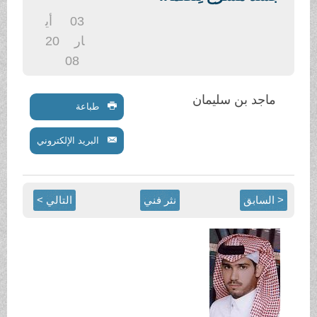
.
03
أي
ار
20
08
ماجد بن سليمان
طباعة
البريد الإلكتروني
< السابق
نثر فني
التالي >