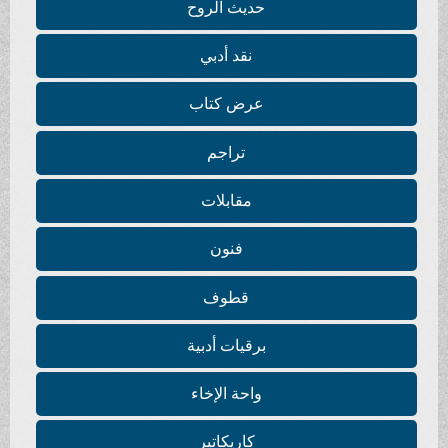
حديث الروح
نقد أدبي
عرض كتاب
تراجم
مقابلات
فنون
قطوف
برقيات أدبية
واحة الإخاء
كاريكاتير