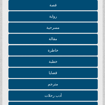
قصة
رواية
مسرحية
مقالة
خاطرة
خطبة
قضايا
مترجم
أدب رحلات