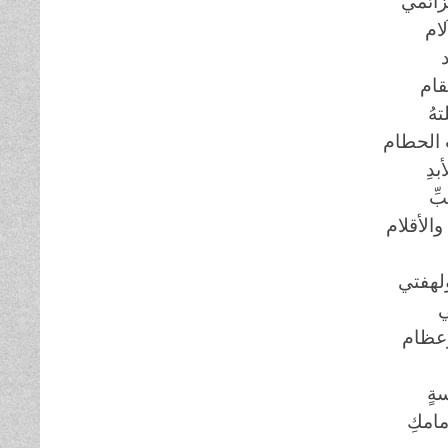
زائمي
لام
قام
هُ
َ الحطام
بدِ
ِّ
الأقلام
هفتي
ي
وعظام
ةٍ
مامكِ