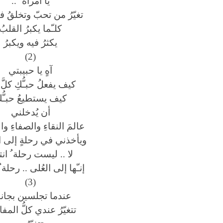
يا امرأة ً ..
تغيّرُ من تحبّ وتخلقُ فيه
كلـّما يكبرُ القلبُ
يكثرُ فيه ويكبرُ
(2)
آهٍ يا حبيبتي
كيف يفعلُ حبـُّكِ كلَّ
كيف يستطيعُ حبـُّك
أن يُدخلني
عالمَ النقاءِ والصفاءِ وال
ويأخذني في رحلةٍ إلى ا
لا .. ليست رحلة ُ انته
إنـّها إلى العُلى .. رحلة ُ 
(3)
عندما تجلسين بجان
تتغيّرُ عندي كلُّ المف