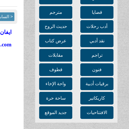
قضايا
مترجم
< الساب
أدب رحلات
حديث الروح
ايفان
نقد أدبي
عرض كتاب
o.com
تراجم
مقابلات
فنون
قطوف
برقيات أدبية
واحة الإخاء
كاريكاتير
ساحة حرة
الافتتاحيات
جديد الموقع