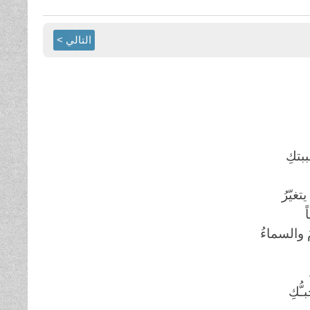
التالي >
بتكِ
غيّرُ
ً
 والسماءُ
ُّكِ