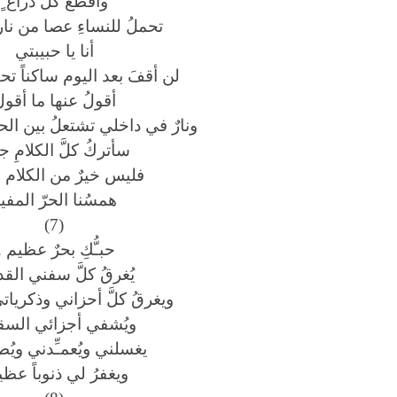
وأقطعُ كلَّ ذراع ٍ
تحملُ للنساءِ عصا من نار
أنا يا حبيبتي
لن أقفَ بعد اليوم ساكناً تح
أقولُ عنها ما أقو
ونارٌ في داخلي تشتعلُ بين الح
سأتركُ كلَّ الكلامِ جان
فليس خيرٌ من الكلام
همسُنا الحرّ المفي
(7)
حبـُّكِ بحرٌ عظيم .
يُغرقُ كلَّ سفني القد
ويغرقُ كلَّ أحزاني وذكريات
ويُشفي أجزائي السق
يغسلني ويُعمـِّدني ويُط
ويغفرُ لي ذنوباً عظ