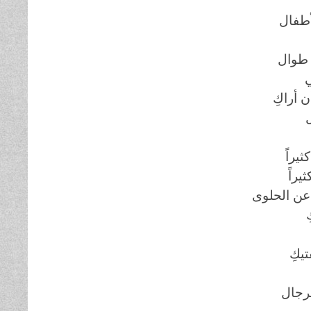
لأطفال
 طوال
ن أراكِ
ثيراً
ثيراً
ً عن الحلوى
يكِ
لرجال