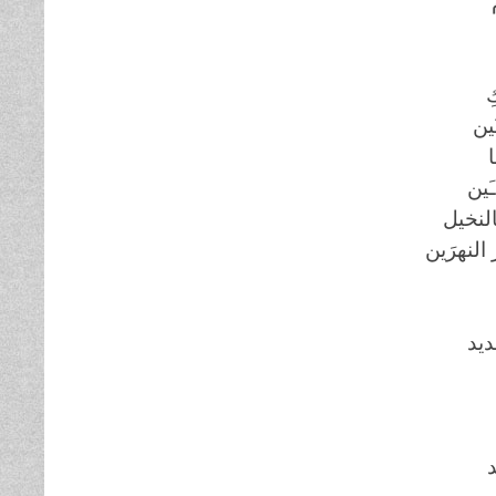
ِ
ين
َين
النخيل
لنهرَين
ديد
د