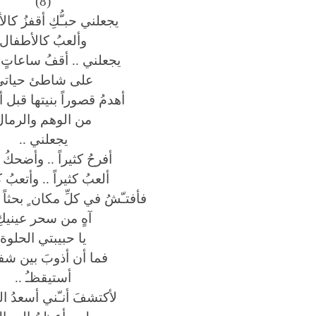
(8)
يجعلني حبـُّكِ أقفزُ كا
وألعبُ كالأطفال
يجعلني .. أقفُ ساعاتٍ
على شاطئ حياتي
أهدمُ قصوراً بنيتها قبل أ
من الوهم والرمال
يجعلني ..
أفرحُ كثيراً .. وأضحكُ ك
ألعبُ كثيراً .. وأتعبُ ك
فأفتـّشُ في كلِّ مكان ٍ بحثا
آهٍ من سحر عينيكِ
يا حبيبتي الحلوة
فما أن أذوبَ بين شفت
أستيقظـُ ..
لأكتشفَ أنـّني أسعدُ ا