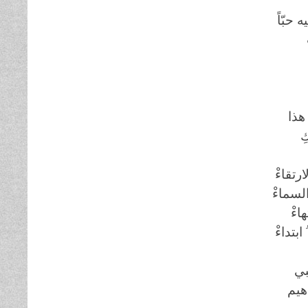
 حبّاً
 هذا
ِ
ارتقاءْ
لسماءْ
اءْ
ابتداءْ
بي
اهيم