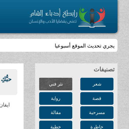
يجري تحديث الموقع أسبوعيا
تصنيفات
حبُّكِ
شعر
نثر فني
قصة
رواية
ايفان
مسرحية
مقالة
خاطرة
خطبة