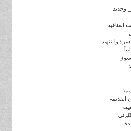
 ٍ وحديد
ت العناقيد
ل
سرةِ والتنهيد
باً
 سوى
د
.
يمة
ي القديمة
يمة
هّرني
يمة