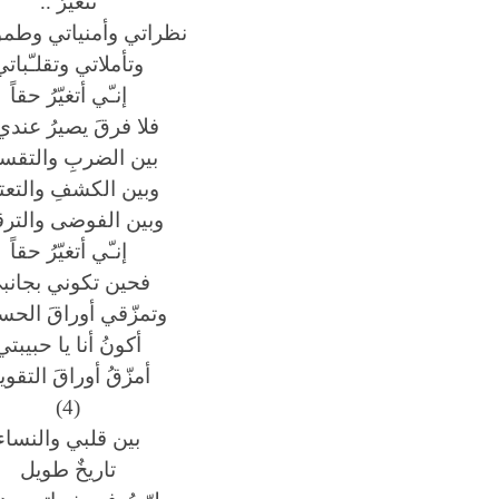
تتغيّرُ ..
نظراتي وأمنياتي وطم
وتأملاتي وتقلـّباتي
إنـّي أتغيّرُ حقاً
فلا فرقَ يصيرُ عندي 
بين الضربِ والتقس
وبين الكشفِ والتعت
وبين الفوضى والترق
إنـّي أتغيّرُ حقاً
فحين تكوني بجانب
وتمزّقي أوراقَ الح
أكونُ أنا يا حبيبتي
أمزّقُ أوراقَ التقوي
(4)
بين قلبي والنساء
تاريخٌ طويل