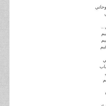
وحاتي
..
يم
يم
يم
ي
ساب
م