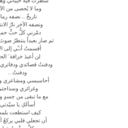
سطرّتُ فيه خيباتي وه
وما لا يُحصى من الآ
تاريخٌ .. نصفه رماد
ونصفه الآخر نارُ الانت
دمّرني كلُّ حبٍّ حملت
ثم صار بعيداً ينتظرُ صوت
أقسمتُ أنـّي إلى الأ
لن أعيدَ خرافة َ الحب
ودفنتُ قصائدي ودفاتري و
ودفنتُ ..
أحاسيسي ومشاعري ول
وغرائزي وسذاجت
مع ما تبقى من جسدٍ 
أسألكِ يا سيّدتي
كيف استطعت بلمس
أن تجعلي قلبي يركعُ أ