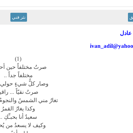
ق
نثر فني
 عادل
ivan_adil@yaho
(1)
صرتُ مختلفاً حين أحب
مختلفاً جداً ..
وصار كلُّ شيءٍ حولي يت
صرتُ نقيّاً ... راقيا
تغارُ مني الشمسُ والنجومُ
وكذا يغارُ القمرُ
سعيدٌ أنا بحبـِّكِ ..
وكيف لا يسعدُ من يُحبـ