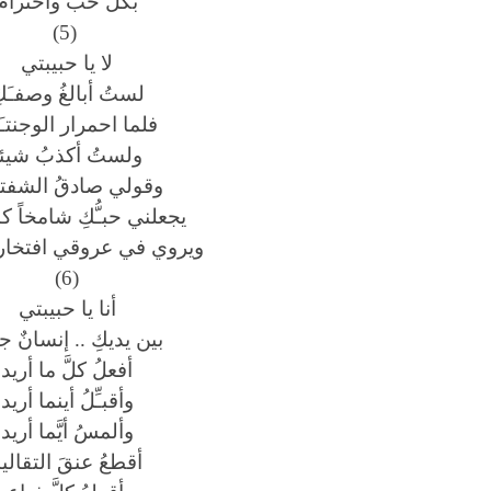
بكلِّ حبِّ واحترام
(5)
لا يا حبيبتي
لستُ أبالغُ وصفـَك
فلما احمرار الوجنتـَ
ولستُ أكذبُ شيئا
وقولي صادقُ الشفتـ
يجعلني حبـُّكِ شامخاً ك
ويروي في عروقي افتخار ا
(6)
أنا يا حبيبتي
بين يديكِ .. إنسانٌ ج
أفعلُ كلَّ ما أريد
وأقبـِّلُ أينما أريد
وألمسُ أيَّما أريد
أقطعُ عنقَ التقالي