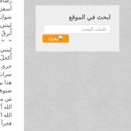
رصاصَ
أسفرَ
ابحث في الموقع
شوكَ 
ليتني 
البحث...
أُبرقُ
 * *
ليتني
أُكحلُ
جرى ا
سرابَ
هذا ب
صنوفَ 
مَن من
الله أ
الله ا
فجراً 