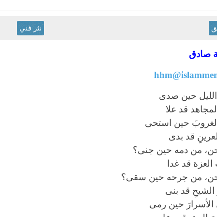
ق
نثر فني
 صادق
hhm@islammem
 الليل حين صدى
المجاهد قد علا
لغروبَ حين استحى
لعرينِ قد بدى
حن، من دمه حين جنى؟
العزة قد غدا
حن، من جرحه حين سقى؟
الشيحِ قد بنى
لأسرارَ حين رمى