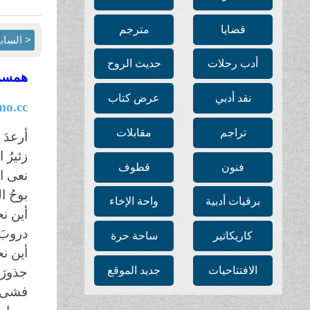
قضايا
مترجم
< الساب
أدب رحلات
حديث الروح
همسة
نقد أدبي
عرض كتاب
o.cc
تراجم
مقابلات
أرعدَ
زئيرُ 
فنون
قطوف
نعى ا
بوحُ ا
برقيات أدبية
واحة الإخاء
أين ن
دروبَ 
كاريكاتير
ساحة حرة
أين ن
الافتتاحيات
جديد الموقع
جذورَ 
فشى ا