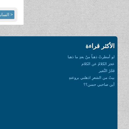
< الساب
الأكثر قراءة
لو أمطرتْ ذهباً منْ بعدِ ما ذهبا
عجز الكلامُ عن الكلام
فَجْرُ النَّفير
بيتٌ من الشعرِ اذهلني بروعتهِ
أين صاحبي حسن؟؟