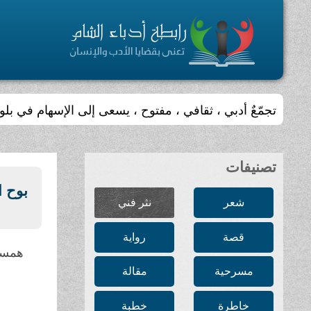
يجري تحديث الموقع أسبوعيا
تصنيفات
بوح ا
شعر
نثر فني
قصة
رواية
همسة
مسرحية
مقالة
خاطرة
خطبة