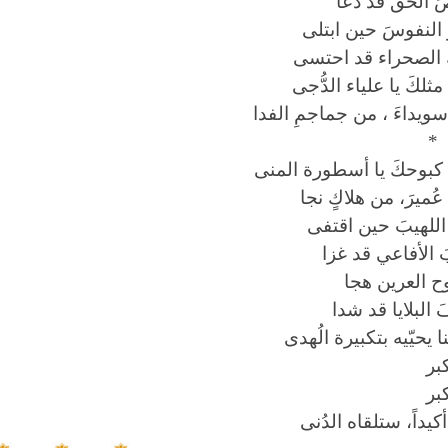
 الحق قد دعا
 النفوسَ حين ابتلى
الصحراء قد احتسى
مثلكَ يا علياء الدُّجى
 سويداءَ ، من جماجمِ الفدا
*
 كبوحكَ يا أسطورة المنى
 عُميرَ، من هلاكٍ نجا
للهيبَ حين اقتفى
 الأفاعي قد غزا
وح العرين هجا
البلايا قد شدا
ا يحيّيه بتكبيرة الُهدى
كبر
كبر
أكيداً، ستلقاه الدُنى