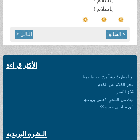
ياسلام
!
ياسلام
!
< السابق
التالي >
الأكثر قراءة
لو أمطرتْ ذهباً منْ بعدِ ما ذهبا
عجز الكلامُ عن الكلام
فَجْرُ النَّفير
بيتٌ من الشعرِ اذهلني بروعتهِ
أين صاحبي حسن؟؟
النشرة البريدية