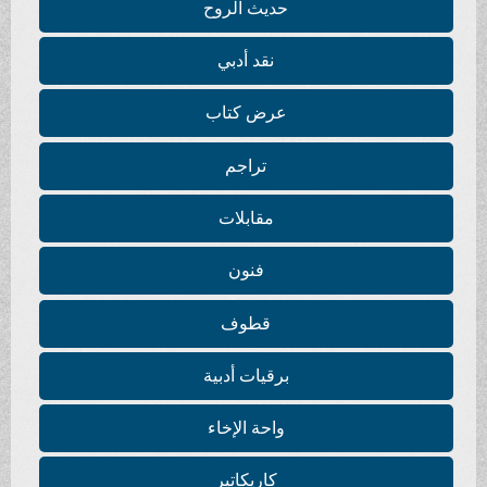
حديث الروح
نقد أدبي
عرض كتاب
تراجم
مقابلات
فنون
قطوف
برقيات أدبية
واحة الإخاء
كاريكاتير