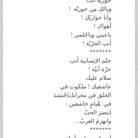
حوريّة أنت
! ويالكِ مِن حوريّة
وأنا حواريّكِ
!
أهواكِ
!
ياعيني
وياحُلمي
!
أنتِ الحرّيّة
!
*******
حلم الإنسانية أنتِ
حرّة
أبيّة
!
سلام عليك
عاشقيك !
ملكوت
في
الخلق في محرابك
اِحْتشدَ
في
هُيامٍ
خاشعين :
اِنتصرَ الحبّ
وانهزمَ الغربُ...
*******