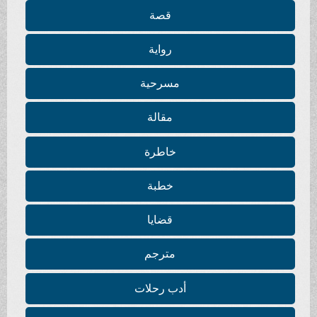
قصة
رواية
مسرحية
مقالة
خاطرة
خطبة
قضايا
مترجم
أدب رحلات