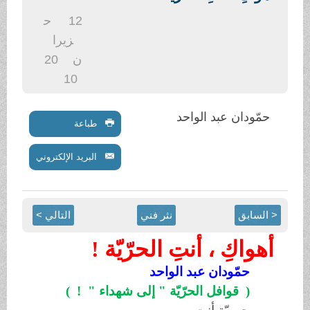
.
12
ح
زيرا
ن
20
10
حمّودان عبد الواحد
طباعة
البريد الإلكتروني
< السابق
نثر فني
التالي >
أهواكِ ، أنتِ الحرّيّة !
حمّودان عبد الواحد
( ! " قوافل الحرّيّة " إلى شهداء )