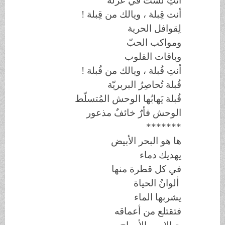
أنتِ لست في عُزلة
أنت قِبلة ، ويالك من قِبلة
!
لِقوافل الحرية
ومواكب الحبّ
وباقات القلوب
أنتِ قُبلة ، ويالك من قُبلة
!
قُبلة تُحاصِرُ البربريّة
قُبلة يَهابُها الوحش المُتسلّط
الوحش فأرٌ خائفٌ مذعور
*******
ها هو البحر الأبيض
يهديك دماء
في كل قطرة منها
ألوانُ الحياة
يشربها الماء
فتقتلع من أعماقه