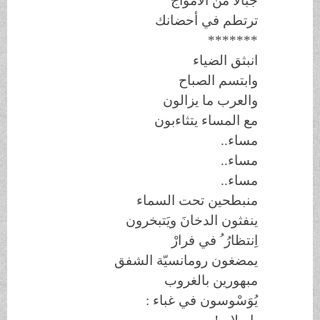
جبالا من الأمواج
ترتطم في أحضانك
*******
انبثق الضياء
وابتسم الصباح
والعرب ما يزالون
مع المساء يتثاءبون
مساء..
مساء..
مساء..
منبطحين تحت السماء
ينفثون الدخانَ ويَتبخرون
اِنتظارُ ُ في فرارْ
يمضغون رومانسيّة الشفق
مبهورين بالغروب
يُوَسْوسون
في غباء :