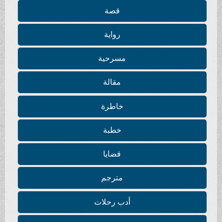
قصة
رواية
مسرحية
مقالة
خاطرة
خطبة
قضايا
مترجم
أدب رحلات