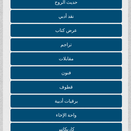
حديث الروح
نقد أدبي
عرض كتاب
تراجم
مقابلات
فنون
قطوف
برقيات أدبية
واحة الإخاء
كاريكاتير