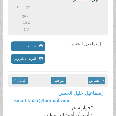
.
22
ك
انون
1
20
07
إسماعيل الحسن
طباعة
البريد الإلكتروني
< السابق
نثر فني
التالي >
إسماعيل خليل الحسن
ismail-kh55@hotmail.com
*جواز سفر
ـ: أريد أن أعود إلى وطني..