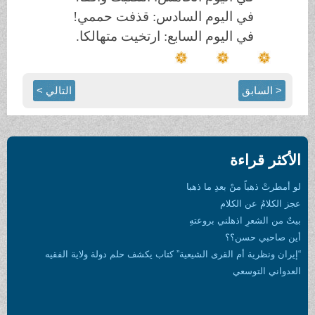
في اليوم السادس: قذفت حممي!
في اليوم السابع: ارتخيت متهالكا.
< السابق
التالي >
الأكثر قراءة
لو أمطرتْ ذهباً منْ بعدِ ما ذهبا
عجز الكلامُ عن الكلام
بيتٌ من الشعرِ اذهلني بروعتهِ
أين صاحبي حسن؟؟
“إيران ونظرية أم القرى الشيعية” كتاب يكشف حلم دولة ولاية الفقيه
العدواني التوسعي