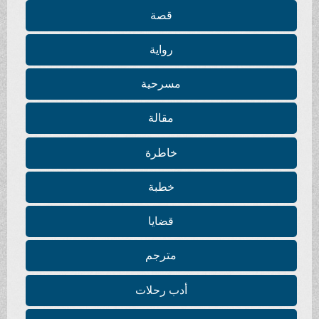
قصة
رواية
مسرحية
مقالة
خاطرة
خطبة
قضايا
مترجم
أدب رحلات