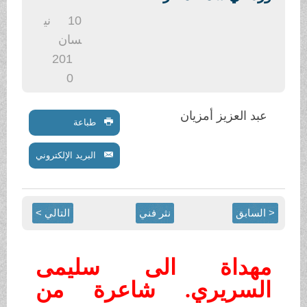
.
10
ني
سان
201
0
عبد العزيز أمزيان
طباعة
البريد الإلكتروني
< السابق
نثر فني
التالي >
مهداة الى سليمى
السريري. شاعرة من