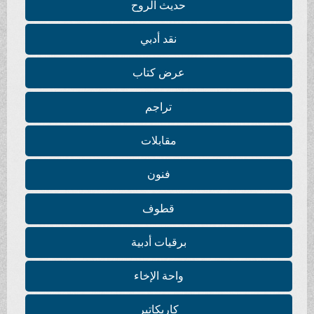
حديث الروح
نقد أدبي
عرض كتاب
تراجم
مقابلات
فنون
قطوف
برقيات أدبية
واحة الإخاء
كاريكاتير