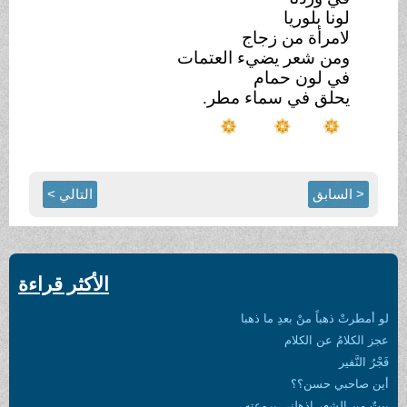
لونا بلوريا
لامرأة من زجاج
ومن شعر يضيء العتمات
في لون حمام
يحلق في سماء مطر.
< السابق
التالي >
الأكثر قراءة
لو أمطرتْ ذهباً منْ بعدِ ما ذهبا
عجز الكلامُ عن الكلام
فَجْرُ النَّفير
أين صاحبي حسن؟؟
بيتٌ من الشعرِ اذهلني بروعتهِ