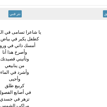
ق
نثر فني
يا
شاعرا
تسامى في ال
كطفل يكبر في بياض 
أمسك ذاتي في ورو
وأصرخ
هذا أنا
وتأتيني
قصيدتك
من ينابيعي
وأشرد في الماء
وأحيى
كربيع
طلق
في أصابع الفصول
تزهر في جسدي
مراكب الشمس