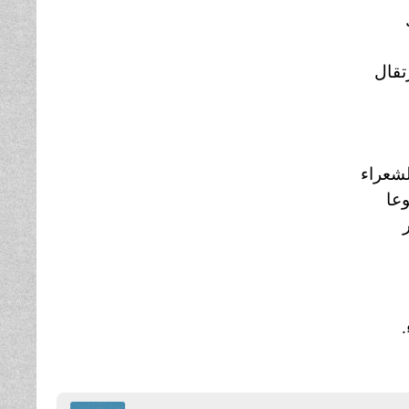
تقال
شعراء
عا
.