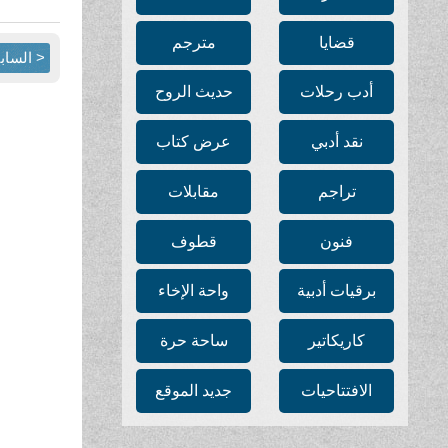
قضايا
مترجم
< الساب
أدب رحلات
حديث الروح
نقد أدبي
عرض كتاب
تراجم
مقابلات
فنون
قطوف
برقيات أدبية
واحة الإخاء
كاريكاتير
ساحة حرة
الافتتاحيات
جديد الموقع