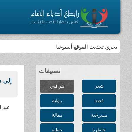
يجري تحديث الموقع أسبوعيا
تصنيفات
إلى 
شعر
نثر فني
قصة
رواية
عبد ا
مسرحية
مقالة
خاطرة
خطبة