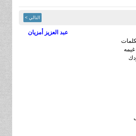
التالي >
عبد العزيز أمزيان
كلمات
غيمه
دك