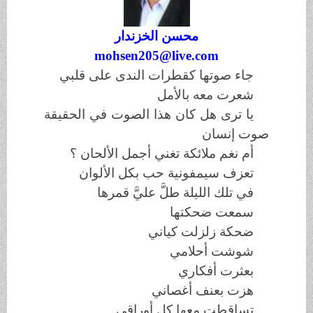
محسن الخزندار
mohsen205@live.com
جاء صوتها كقطرات الندى على قلبي
شعرت معه بالأمل
يا ترى هل كان هذا الصوت في الحقيقة
صوت إنسان
أم نغم ملائكة تغني أجمل الألحان ؟
تعزف سيمفونية حب بكل الألوان
في تلك الليلة طلَّ عليَّ قمرها
سمعت ضحكتها
ضحكة زلزلت كياني
شوشت أحلامي
بعثرت أفكاري
هزت بعنف أغصاني
تساقطت معها كل أوراقي