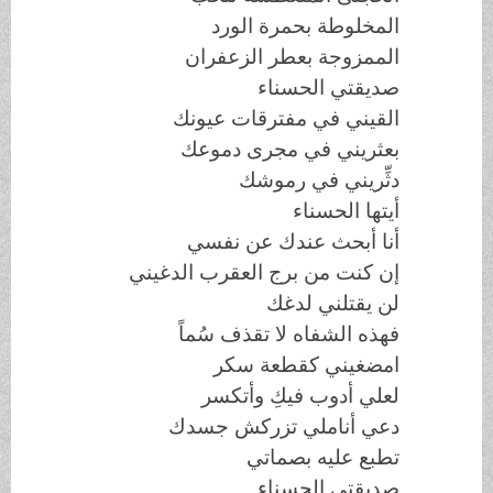
المخلوطة بحمرة الورد
الممزوجة بعطر الزعفران
صديقتي الحسناء
القيني في مفترقات عيونك
بعثريني في مجرى دموعك
دثِّريني في رموشك
أيتها الحسناء
أنا أبحث عندك عن نفسي
إن كنت من برج العقرب الدغيني
لن يقتلني لدغك
فهذه الشفاه لا تقذف سُماً
امضغيني كقطعة سكر
لعلي أدوب فيكِ وأتكسر
دعي أناملي تزركش جسدك
تطبع عليه بصماتي
صديقتي الحسناء