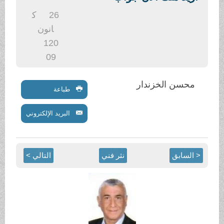
.
26
ك
انون
1
20
09
محسن الخزندار
طباعة
البريد الإلكتروني
< السابق
نثر فني
التالي >