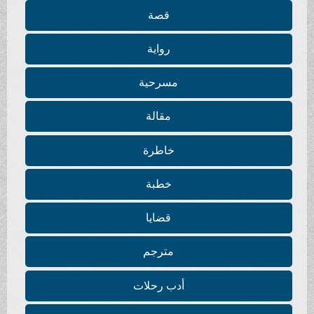
قصة
رواية
مسرحية
مقالة
خاطرة
خطبة
قضايا
مترجم
أدب رحلات