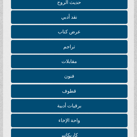
حديث الروح
نقد أدبي
عرض كتاب
تراجم
مقابلات
فنون
قطوف
برقيات أدبية
واحة الإخاء
كاريكاتير