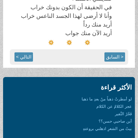
في الحقيقة أن الكون بدونك خراب
وأنا لا أرضى لهذا الجسد الناعس خراب
أريد منك رداً
أريد الآن منك جواب
< السابق
التالي >
الأكثر قراءة
لو أمطرتْ ذهباً منْ بعدِ ما ذهبا
عجز الكلامُ عن الكلام
فَجْرُ النَّفير
أين صاحبي حسن؟؟
بيتٌ من الشعرِ اذهلني بروعتهِ