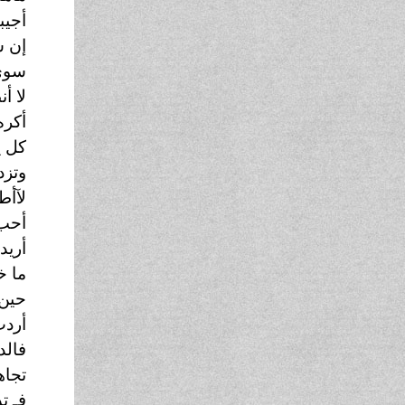
أجيب
إن س
سوى 
لا أ
أكره
كل ي
وتزد
لآأطي
أحب 
أريد
ما خ
حين 
أردت
فالد
تجاه
فـ ت