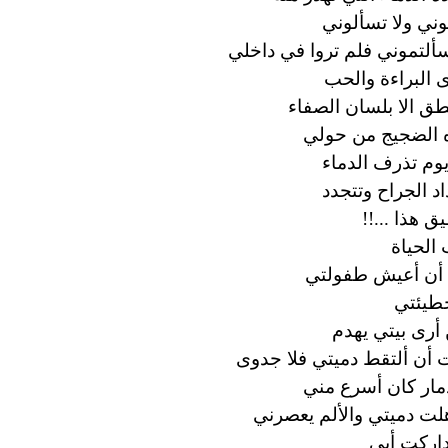
وني ولا تسألوني
ألتموني فلم تروا في داخلي
البراءة والحب
نطق الا بلسان الصفاء
 الضجيج من حولي
وم تذرف الدماء
اد الجراح وتتجدد
ق هذا ...!!
الحياة
 أن أعيش طفولتي
طيئتي
أرى بيتي يهدم
 أن ألتقط دميتي فلا جدوى
مار كان أسرع مني
لت دميتي والألم يعصرني
داركت أبي