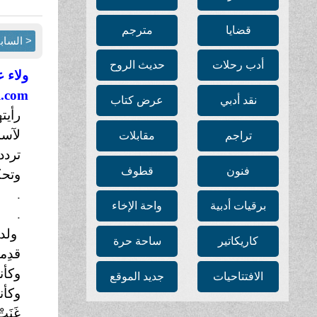
قضايا
مترجم
< الساب
أدب رحلات
حديث الروح
ولاء 
l.com
نقد أدبي
عرض كتاب
رأيت
لآسم
تراجم
مقابلات
تردد
فنون
قطوف
وتحكي
.
برقيات أدبية
واحة الإخاء
.
ولدت
كاريكاتير
ساحة حرة
قدِمت
وكأن
الافتتاحيات
جديد الموقع
وكأن
غَنَ