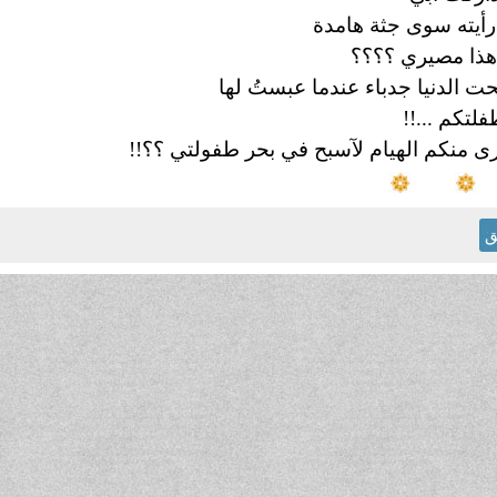
رأيته سوى جثة هامدة
ذا مصيري ؟؟؟؟
ت الدنيا جدباء عندما عبستُ لها
فلتكم ...!!
أرى منكم الهيام لآسبح في بحر طفولتي ؟؟!!
ق