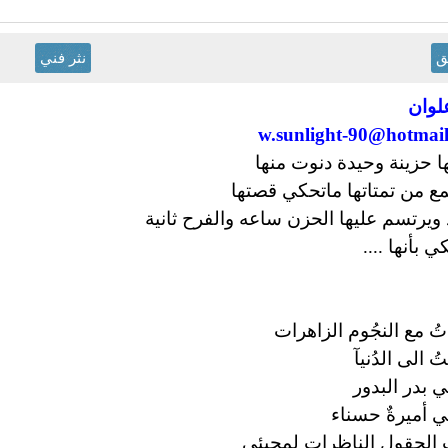
ق
نثر فني
علوان
w.sunlight-90@hotmai
ها حزينة وحيدة دنوت منها
ع من تمتاتها ماتحكي قصتها
 ويرتسم عليها الحزن ساعه والفرح ثانية
 بأنها ....
ُ مع النجُوم الزاهرات
ُ الى الدُنيآ
ي بدر البدور
ي أميرةٌ حسناء
تْ الحقول الناظرات لمجيئي