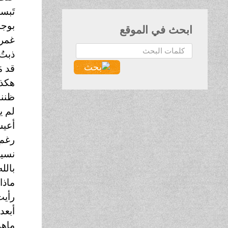
تَبس
بوجه
ابحث في الموقع
غمرن
البحث...
ذبتُ
قد م
هكذا
ظننت
لم 
أعيش
رغم
نسيت
بالل
ماذا
رأيت
أبعد
ماهذ