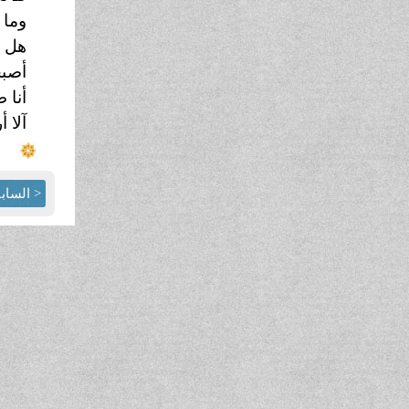
وما 
هل ه
أصبح
أنا ط
آلا 
< الساب