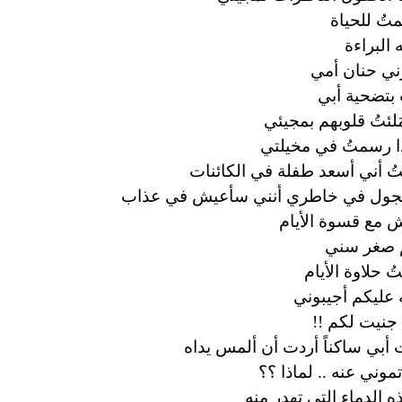
متُ للحياة
 البراءة
ي حنان أمي
 بتضحية أبي
َلئتُ قلوبهم بمجيئي
 رسمتُ في مخيلتي
ُ أني أسعد طفلة في الكائنات
يجول في خاطري أنني سأعيش في عذاب
 مع قسوة الأيام
 صغر سني
ُ حلاوة الأيام
ه عليكم أجيبوني
 جنيت لكم !!
 أبي ساكناً أردت أن ألمس يداه
تموني عنه .. لماذا ؟؟
ه الدماء التي تهدر منه