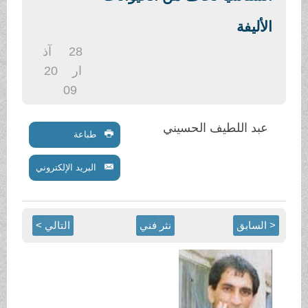
.
الأليفة
28
آذ
ار
20
09
عبد اللطيف الحسيني
طباعة
البريد الإلكتروني
< السابق
نثر فني
التالي >