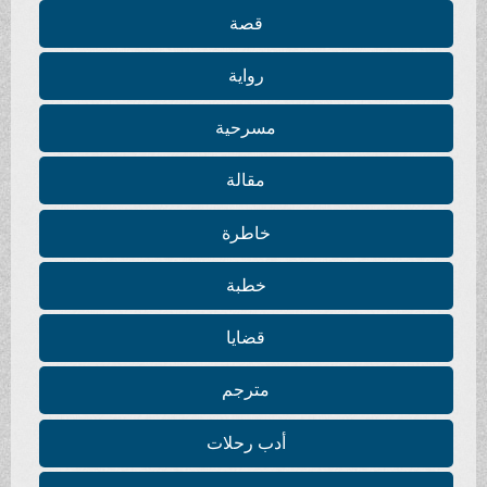
قصة
رواية
مسرحية
مقالة
خاطرة
خطبة
قضايا
مترجم
أدب رحلات