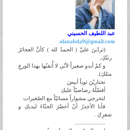
عبد اللطيف الحسيني
alanabda9@gmail.com
(تردّينَ عليَّ ( الحمدُ لله ) كأنَّ العجائزَ
رنتُكِ,
و كمْ أبدو صغيراً لأنّي لا أُتقنُها بهذا الورعِِ
مثلكِ).
تختاريْنَ ثوباً أبيضَ
أفضّلُهُ رصاصيّاً عليكِ
لتخرجي مشواراً مسائيّاً مع الصّغيرات
فأنا الأجدرُ أنْ أحضّرَ الحنّاءَ ليديكِ و
شعرِكِ .
.....................