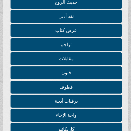
حديث الروح
نقد أدبي
عرض كتاب
تراجم
مقابلات
فنون
قطوف
برقيات أدبية
واحة الإخاء
كاريكاتير