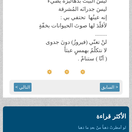
ليسَ البيتُ بدهاليزه يُضيءُ
ليسَ جدرانَه المُشرقة
إنه عينُها تحتفي بي :
لأقلّدَ لها صوتَ الحيوانات بخفّةٍ
........
لنْ تغنّي (فيروزُ) دونَ جدوى
لا نتكلّمُ بهمسٍ عبثاً
( آنّا ) ستنامْ .
< السابق
التالي >
الأكثر قراءة
لو أمطرتْ ذهباً منْ بعدِ ما ذهبا