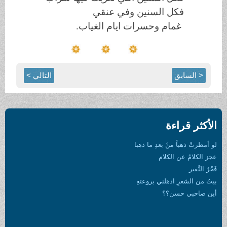
فكل السنين وفي عنقي
غمام وحسرات ايام الغياب.
< السابق
التالي >
الأكثر قراءة
لو أمطرتْ ذهباً منْ بعدِ ما ذهبا
عجز الكلامُ عن الكلام
فَجْرُ النَّفير
بيتٌ من الشعرِ اذهلني بروعتهِ
أين صاحبي حسن؟؟