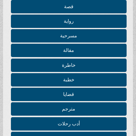
قصة
رواية
مسرحية
مقالة
خاطرة
خطبة
قضايا
مترجم
أدب رحلات