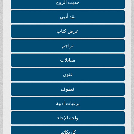
حديث الروح
نقد أدبي
عرض كتاب
تراجم
مقابلات
فنون
قطوف
برقيات أدبية
واحة الإخاء
كاريكاتير