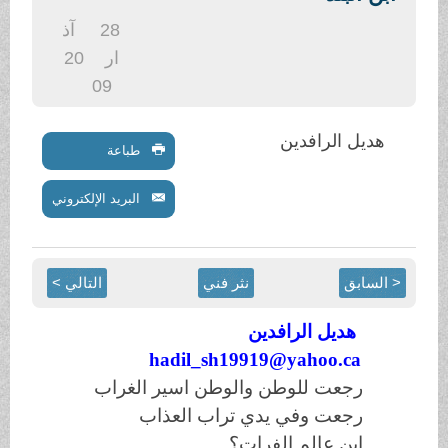
.
28
آذ
ار
20
09
هديل الرافدين
طباعة
البريد الإلكتروني
< السابق
نثر فني
التالي >
هديل الرافدين
hadil_sh19919@yahoo.ca
رجعت للوطن والوطن اسير الغراب
رجعت وفي يدي تراب العذاب
اين عالم الفرات؟