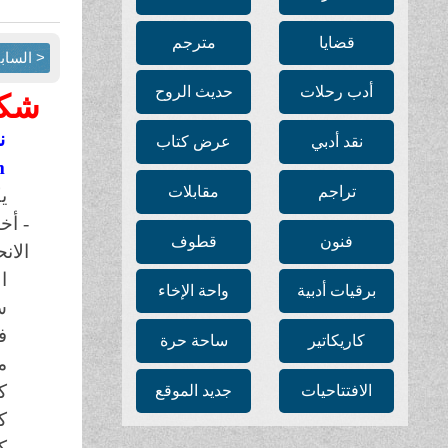
قضايا
مترجم
< الساب
أدب رحلات
حديث الروح
شكو
ن
نقد أدبي
عرض كتاب
m
تراجم
مقابلات
ي
- أخ
فنون
قطوف
الان
ا
برقيات أدبية
واحة الإخاء
س
ف
كاريكاتير
ساحة حرة
م
ك
الافتتاحيات
جديد الموقع
ك
ك