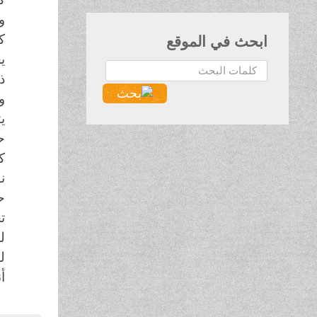
و
ك
ابحث في الموقع
ي
البحث...
ذ
و
ي
ح
ك
ن
ح
ت
ل
ل
أن