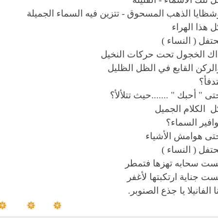
شظايا الذهب المسحوق - تتزين فيه السماء الجميلة
ل هذا الهراء
حتفل ( النساء )
اك الخجول تحت حركات النخيل
الركن القابع في الظل الظليل
تدفأ؟
تى " أحبك " .......حيث تتلألأ؟
ل الكلام الجميل
وافير السماء؟
تى هوامش الأشياء
حتفل ( النساء )
ست سحابه تهزها فتمطر
ست جناية ارتكبتها لأغفر
ا الفانيلا يا جذع الصنوبر.