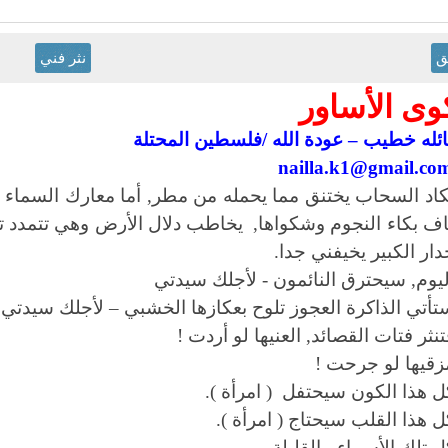
ق
نثر فني
ى الأساور
ائله خطيب – عودة الله /فلسطين المحتلة
nailla.k1@gmail.co
كاد السحاب يختنق مما يحمله من مطر, أما معارك السماء ف
اف بكاء النجوم وشكواها, يخاطب دلال الأرض وهي تتمدد تن
حدار الكبير يخيفني جدا.
ليوم, سيحترق النائمون - لأجلك سيدتي
تأتي الذاكرة العجوز تلوح بعكازها الخشبي – لأجلك سيدتي
تنثر فتات القصائد, العنيها لو أردت !
زقيها لو جرحت !
ل هذا الكون سيحتفل ( امرأة ).
ل هذا القلب سيحتاج ( امرأة ).
ل تلك الأسماء - القليلة