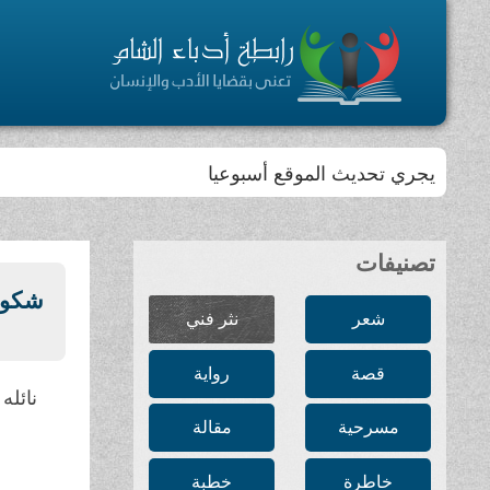
يجري تحديث الموقع أسبوعيا
تصنيفات
شكوى
شعر
نثر فني
قصة
رواية
نائل
مسرحية
مقالة
خاطرة
خطبة