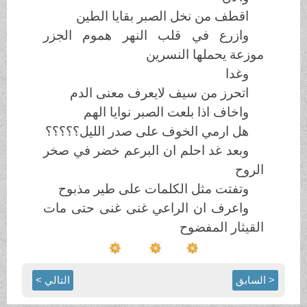
اقطف من نخل الصبر بقايا
الطين
وازرع في قلب النهر هموم الجزر
موزعة يحملها النسرين
وغدا
اتحرز من
سيف لايعرف معنى الدم
واخاف اذا بلعت الصبر نوايا الهم
هل ارمي الخوف على صدر
الليل؟؟؟؟؟
وبعد غد احلم ان البرعم خضر في صخر
الروح
وتفتت مثل الكلمات على
طير مذبوح
واعرف ان الراعي غنى غنى حتى مات
القيثار المفضوح
< السابق
التالي >