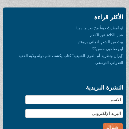
الأكثر قراءة
لو أمطرتْ ذهباً منْ بعدِ ما ذهبا
عجز الكلامُ عن الكلام
بيتٌ من الشعرِ اذهلني بروعتهِ
أين صاحبي حسن؟؟
“إيران ونظرية أم القرى الشيعية” كتاب يكشف حلم دولة ولاية الفقيه
العدواني التوسعي
النشرة البريدية