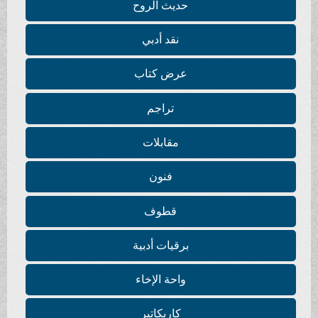
حديث الروح
نقد أدبي
عرض كتاب
تراجم
مقابلات
فنون
قطوف
برقيات أدبية
واحة الإخاء
كاريكاتير