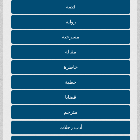
قصة
رواية
مسرحية
مقالة
خاطرة
خطبة
قضايا
مترجم
أدب رحلات