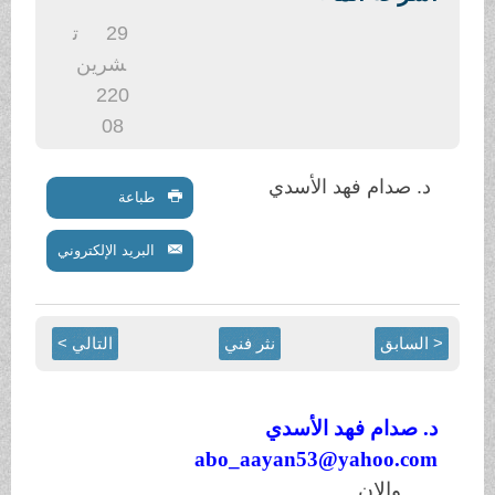
.
29
ت
شرين
2
20
08
د. صدام فهد الأسدي
طباعة
البريد الإلكتروني
< السابق
نثر فني
التالي >
د. صدام فهد ا
لأ
سد
ي
abo_aayan53@yahoo.com
والان