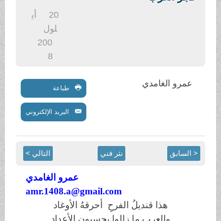
.
20
أي
لول
200
8
عمرو الغامدي
طباعة
البريد الإلكتروني
< السابق
نثر فني
التالي >
عمرو الغامدي
amr.1408.a@gmail.com
هذا قنديلُ الفرحِ أحرقهُ الأوغاد
والعرب ما زالوا يحسبون الأعداد