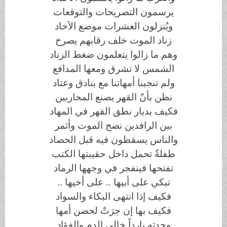
يرسمون التصريحات والتوقعات
ويُنزلون العشرات موضع الآحاد
زناد الموت خلف رقابهم يصرخ
وهم ما زالوا يتعلمون ضغط الزناد
الشمس لا تشرق ومعها المدافع
ولم تنجبنا أمهاتنا مع بنادق وعتاد
نظن بأنّ القهر يصنع المحاربين
فكيف بديار نطق القهر في المهاد
بين الرافدين نضج الموت وأثمر
والناس يسقطون فيه قبل الحصاد
طفلةٌ تحمل داخل حقيبتها الكتب
تفتحها فينفجر في وجهها الرماد
تبكي على أبيها .. على أخيها ..
فكيف إذا انتهى البكاء والسواد
فكيف بها إن جرَتْ لحضن أمها
وجدته بارداً خالي الدم والفؤاد