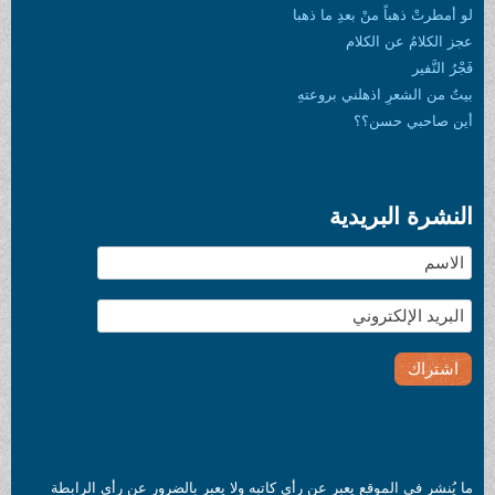
لو أمطرتْ ذهباً منْ بعدِ ما ذهبا
عجز الكلامُ عن الكلام
فَجْرُ النَّفير
بيتٌ من الشعرِ اذهلني بروعتهِ
أين صاحبي حسن؟؟
النشرة البريدية
ما يُنشر في الموقع يعبر عن رأي كاتبه ولا يعبر بالضرور عن رأي الرابطة