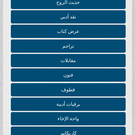
حديث الروح
نقد أدبي
عرض كتاب
تراجم
مقابلات
فنون
قطوف
برقيات أدبية
واحة الإخاء
كاريكاتير