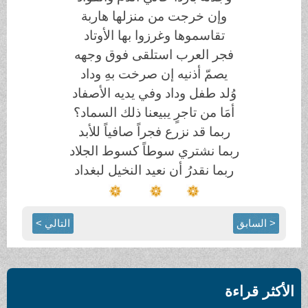
وإن خرجت من منزلها هاربة
تقاسموها وغرزوا بها الأوتاد
فجر العرب استلقى فوق وجهه
يصمّ أذنيه إن صرخت بهِ وداد
وُلد طفل وداد وفي يديه الأصفاد
أمَا من تاجرٍ يبيعنا ذلك السماد؟
ربما قد نزرع فجراً صافياً للأبد
ربما نشتري سوطاً كسوط الجلاد
ربما نقدرُ أن نعيد النخيل لبغداد
< السابق
التالي >
الأكثر قراءة