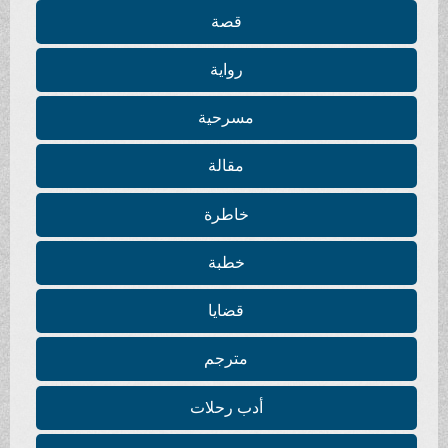
قصة
رواية
مسرحية
مقالة
خاطرة
خطبة
قضايا
مترجم
أدب رحلات