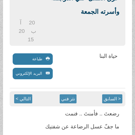
.
وأسرته الجمعة
20
آ
ب
20
15
حياة البنا
طباعة
البريد الإلكتروني
< السابق
نثر فني
التالي >
رضعتَ .. فأمنتَ .. فنمت
ما جفّ عسل الرضاعة عن شفتيك