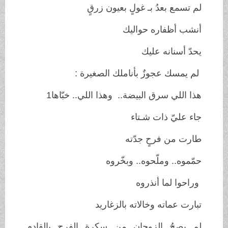
لم تسمع بعدُ بـ غولٍ بعيون زرقٍ
أنشب أظفاره حواليك
يحدّ أسنانه عليك
لم يمسك عجوزٌ بأناملك الصغيرة :
هذا اللي سرق البيضة.. وهذا اللي.. خبّاها1
جاء عليّ ذات شـتاء
طارت من فرحٍ جدّته
حمّموه.. وملّحوه.. وبخّروه
وراحوا لما أنذروه
تبارت عماته وخالاته بالزغاريد
لم يصحُ الزوجان من سكرة الفرح بالقادم