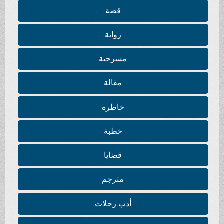
قصة
رواية
مسرحية
مقالة
خاطرة
خطبة
قضايا
مترجم
أدب رحلات