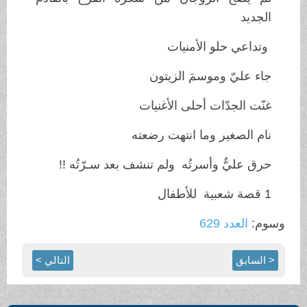
الجديد
وتداعي حلو الأمنيات
جاء عليّ وموسمَ الزيتون
غنّت الجدّات أحلى الأغنيات
نام الصغير وما انتهت رضعته
حرق عليٌّ وأسرتُه ولم تنشف بعد سـرّتُه !!
1 قصة شعبية للأطفال
وسوم:
العدد 629
< السابق
التالي >