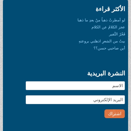
الأكثر قراءة
لو أمطرتْ ذهباً منْ بعدِ ما ذهبا
عجز الكلامُ عن الكلام
فَجْرُ النَّفير
بيتٌ من الشعرِ اذهلني بروعتهِ
أين صاحبي حسن؟؟
النشرة البريدية