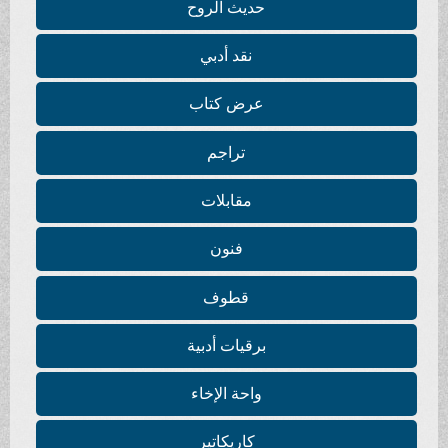
حديث الروح
نقد أدبي
عرض كتاب
تراجم
مقابلات
فنون
قطوف
برقيات أدبية
واحة الإخاء
كاريكاتير