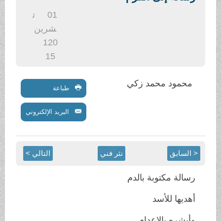
.
01
ت
شرين
1
20
15
محمود محمد زكي
طباعة
البريد الإلكتروني
< السابق
نثر فني
التالي >
رسالة مكتوبة بالدم
أهديها للأسد
وأبشره بالإعدام