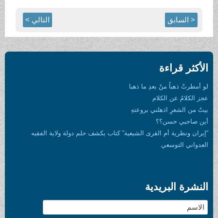
< السابق
التالي >
الأكثر قراءة
لو أمطرتْ ذهباً منْ بعدِ ما ذهبا
عجز الكلامُ عن الكلام
بيتٌ من الشعرِ اذهلني بروعتهِ
أين صاحبي حسن؟؟
“إيران ونظرية أم القرى الشيعية” كتاب يكشف حلم دولة ولاية الفقيه
العدواني التوسعي
النشرة البريدية