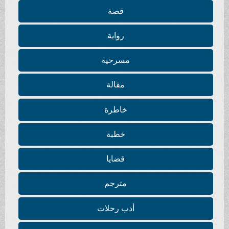
قصة
رواية
مسرحية
مقالة
خاطرة
خطبة
قضايا
مترجم
أدب رحلات