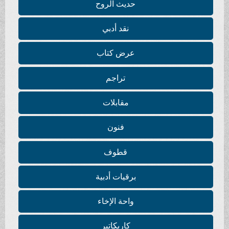
حديث الروح
نقد أدبي
عرض كتاب
تراجم
مقابلات
فنون
قطوف
برقيات أدبية
واحة الإخاء
كاريكاتير